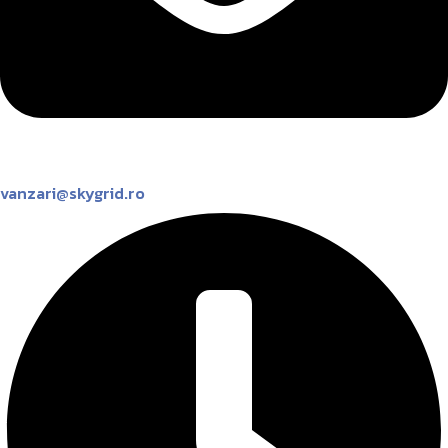
vanzari@skygrid.ro