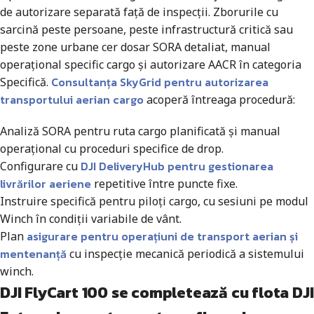
de autorizare separată față de inspecții. Zborurile cu
sarcină peste persoane, peste infrastructură critică sau
peste zone urbane cer dosar SORA detaliat, manual
operațional specific cargo și autorizare AACR în categoria
Consultanța SkyGrid pentru autorizarea
Specifică.
transportului aerian cargo
acoperă întreaga procedură:
Analiză SORA pentru ruta cargo planificată și manual
operațional cu proceduri specifice de drop.
DJI DeliveryHub pentru gestionarea
Configurare cu
livrărilor aeriene
repetitive între puncte fixe.
Instruire specifică pentru piloți cargo, cu sesiuni pe modul
Winch în condiții variabile de vânt.
asigurare pentru operațiuni de transport aerian și
Plan
mentenanță
cu inspecție mecanică periodică a sistemului
winch.
DJI FlyCart 100 se completează cu flota DJI