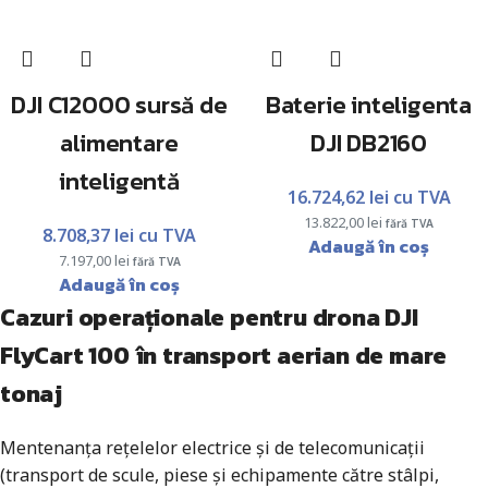
DJI C12000 sursă de
Baterie inteligenta
alimentare
DJI DB2160
inteligentă
16.724,62
lei
cu TVA
13.822,00
lei
fără TVA
8.708,37
lei
cu TVA
Adaugă în coș
7.197,00
lei
fără TVA
Adaugă în coș
Cazuri operaționale pentru drona DJI
FlyCart 100 în transport aerian de mare
tonaj
Mentenanța rețelelor electrice și de telecomunicații
(transport de scule, piese și echipamente către stâlpi,