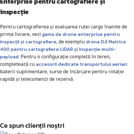
Enterprise pentru cartografiere și
inspecție
Pentru cartografierea și evaluarea rutei cargo înainte de
gama de drone enterprise pentru
prima livrare, vezi
inspecții și cartografiere
drona DJI Matrice
, de exemplu
400 pentru cartografiere LiDAR și inspecție multi-
payload
. Pentru o configurație completă în teren,
accesorii dedicate transportului aerian
completează cu
:
baterii suplimentare, surse de încărcare pentru rotație
rapidă și telecomenzi de rezervă.
Discută cu un expert!
Închiriază echipamentul
Ai nevoie de ajutor specializat? Echipa noastră de experți te poate
ghida în alegerea produsului perfect!
Ai nevoie de ajutor specializat? Echipa noastră de experți te poate
Ce spun clienții noștri
Contactează-ne acum
ghida în alegerea produsului perfect!