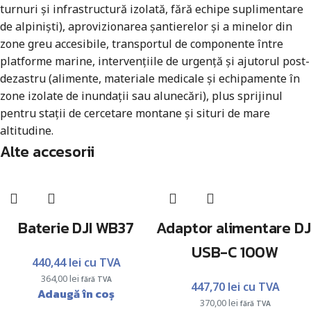
turnuri și infrastructură izolată, fără echipe suplimentare
de alpiniști), aprovizionarea șantierelor și a minelor din
zone greu accesibile, transportul de componente între
platforme marine, intervențiile de urgență și ajutorul post-
dezastru (alimente, materiale medicale și echipamente în
zone izolate de inundații sau alunecări), plus sprijinul
pentru stații de cercetare montane și situri de mare
altitudine.
Alte accesorii
Baterie DJI WB37
Adaptor alimentare DJ
USB-C 100W
440,44
lei
cu TVA
364,00
lei
fără TVA
447,70
lei
cu TVA
Adaugă în coș
370,00
lei
fără TVA