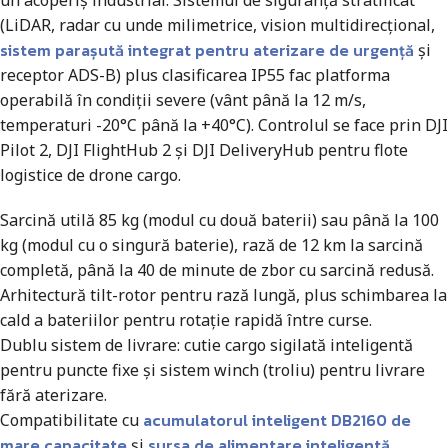
un acoperiș industrial. Sistemul de siguranță stratificat
(LiDAR, radar cu unde milimetrice, vision multidirecțional,
sistem parașută integrat pentru aterizare de urgență
și
receptor ADS-B) plus clasificarea IP55 fac platforma
operabilă în condiții severe (vânt până la 12 m/s,
temperaturi -20°C până la +40°C). Controlul se face prin DJI
Pilot 2, DJI FlightHub 2 și DJI DeliveryHub pentru flote
logistice de drone cargo.
Sarcină utilă 85 kg (modul cu două baterii) sau până la 100
kg (modul cu o singură baterie), rază de 12 km la sarcină
completă, până la 40 de minute de zbor cu sarcină redusă.
Arhitectură tilt-rotor pentru rază lungă, plus schimbarea la
cald a bateriilor pentru rotație rapidă între curse.
Dublu sistem de livrare: cutie cargo sigilată inteligentă
pentru puncte fixe și sistem winch (troliu) pentru livrare
fără aterizare.
acumulatorul inteligent DB2160 de
Compatibilitate cu
mare capacitate
sursa de alimentare inteligentă
și