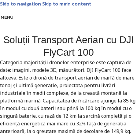
Skip to navigation
Skip to main content
Livrare GRATUITĂ pentru comenzile de peste 1000 lei!
Matrice
MENU
Soluții Transport Aerian cu DJI
FlyCart 100
Categoria majorității dronelor enterprise este captură de
date: imagini, modele 3D, măsurători. DJI FlyCart 100 face
altceva. Este o dronă de transport aerian de marfă de mare
tonaj și ultimă generație, proiectată pentru livrări
industriale în medii complexe, de la creastă montană la
platformă marină. Capacitatea de încărcare ajunge la 85 kg
în modul cu două baterii sau până la 100 kg în modul cu o
singură baterie, cu rază de 12 km la sarcină completă și o
eficiență energetică mai mare cu 32% față de generația
anterioară, la o greutate maximă de decolare de 149,9 kg.