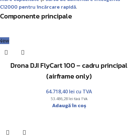
C12000 pentru încărcare rapidă
.
Componente principale
New
Drona DJI FlyCart 100 – cadru principal
(airframe only)
64.718,40
lei
cu TVA
53.486,28
lei
fără TVA
Adaugă în coș