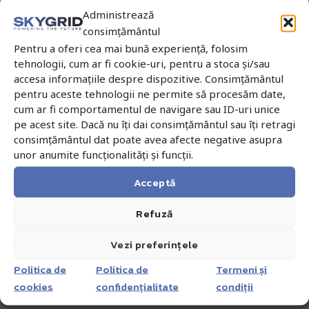
Adaugă în coș
Administrează
consimțământul
Pentru a oferi cea mai bună experiență, folosim
Consola Incarcare UCH203
Incarcator Leica GKL 311
tehnologii, cum ar fi cookie-uri, pentru a stoca și/sau
accesa informațiile despre dispozitive. Consimțământul
629,20
lei
cu TVA
Sună pentru detalii
pentru aceste tehnologii ne permite să procesăm date,
520,00
lei
fără TVA
cum ar fi comportamentul de navigare sau ID-uri unice
Adaugă în coș
pe acest site. Dacă nu îți dai consimțământul sau îți retragi
consimțământul dat poate avea afecte negative asupra
unor anumite funcționalități și funcții.
Incarcator Leica GKL 341
Acceptă
5.033,60
lei
cu TVA
4.160,00
lei
fără TVA
Refuză
Adaugă în coș
Vezi preferințele
Politica de
Politica de
Termeni și
cookies
confidențialitate
condiții
Discută cu un expert!