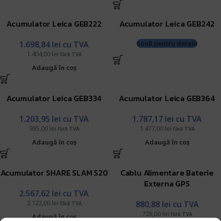
Acumulator Leica GEB222
Acumulator Leica GEB242
1.698,84
lei
cu TVA
Sună pentru detalii
1.404,00
lei
fără TVA
Adaugă în coș
Acumulator Leica GEB334
Acumulator Leica GEB364
1.203,95
lei
cu TVA
1.787,17
lei
cu TVA
995,00
lei
1.477,00
lei
fără TVA
fără TVA
Adaugă în coș
Adaugă în coș
Acumulator SHARE SLAM S20
Cablu Alimentare Baterie
Externa GPS
2.567,62
lei
cu TVA
2.122,00
lei
880,88
lei
cu TVA
fără TVA
728,00
lei
fără TVA
Adaugă în coș