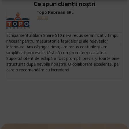
Închiriază echipamentul
Ai nevoie de ajutor specializat? Echipa noastră de experți
Ce spun clienții noștri
te poate ghida în alegerea produsului perfect!
Ai nevoie de ajutor specializat? Echipa noastră de experți
Topo Rebrean SRL
te poate ghida în alegerea produsului perfect!
Contactează-ne acum





Află mai mult
Echipamentul Slam Share S10 ne-a redus semnificativ timpul
Fin
necesar pentru măsurătorile fațadelor și ale releveelor
anv
interioare. Am câștigat timp, am redus costurile și am
dro
simplificat procesele, fără să compromitem calitatea.
ca
Suportul oferit de echipă a fost prompt, precis și foarte bine
RS
structurat după nevoile noastre. O colaborare excelentă, pe
care o recomandăm cu încredere!