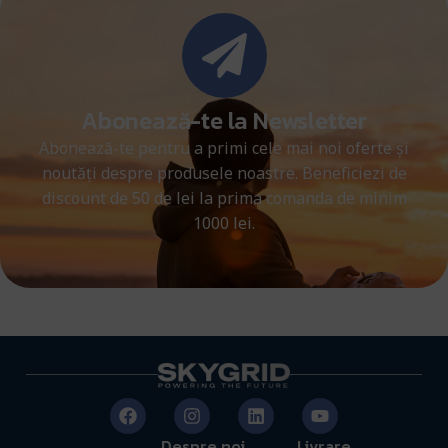
Abonează-te la Newsletter
Abonează-te pentru a primi cele mai noi oferte și
noutăți despre produsele noastre. Beneficiezi de
discount de 50 de lei la prima comanda de minim
1000 lei.
Despre noi
Livrare