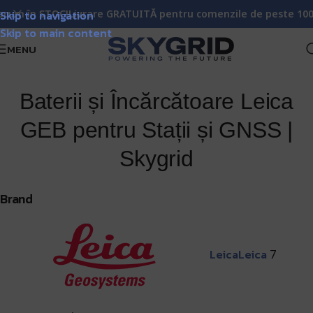
n STOC!
Skip to navigation
Livrare GRATUITĂ pentru comenzile de peste 1000 lei!
Ma
Skip to main content
MENU
Baterii și Încărcătoare Leica
GEB pentru Stații și GNSS |
Skygrid
Brand
Leica
Leica
7