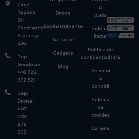
Cluj-
și
Napoca,
Drone
plată
Str.
Geoinstrumente
Constantin
Politică
Brâncuși
Retur
Software
236
Politica de
Gadgets
Dep.
confidențialitate
Geodezie:
Blog
Termeni
+40 726
și
692 521
condiții
Dep.
Politica
Drone:
de
+40
cookies
738
979
Cariere
999