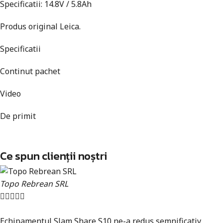
Specificatii: 14.8V / 5.8Ah
Produs original Leica.
Specificatii
Continut pachet
Video
De primit
Ce spun clienții noștri
Topo Rebrean SRL





Echipamentul Slam Share S10 ne-a redus semnificativ