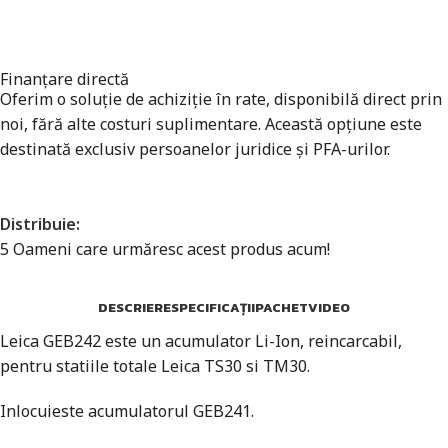
Finanțare directă
Oferim o soluție de achiziție în rate, disponibilă direct prin
noi, fără alte costuri suplimentare. Această opțiune este
destinată exclusiv persoanelor juridice și PFA-urilor.
Distribuie:
5
Oameni care urmăresc acest produs acum!
DESCRIERE
SPECIFICAȚII
PACHET
VIDEO
Leica GEB242 este un acumulator Li-Ion, reincarcabil,
pentru statiile totale Leica TS30 si TM30.
Inlocuieste acumulatorul GEB241.