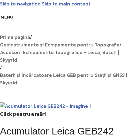
Skip to navigation
Skip to main content
Livrare GRATUITĂ pentru comenzile de peste 1000 lei!
Matrice
MENU
Prima pagină
/
Geoinstrumente și Echipamente pentru Topografie
/
Accesorii Echipamente Topografice - Leica, Bosch |
Skygrid
/
Baterii și Încărcătoare Leica GEB pentru Stații și GNSS |
Skygrid
Click pentru a mări
Acumulator Leica GEB242