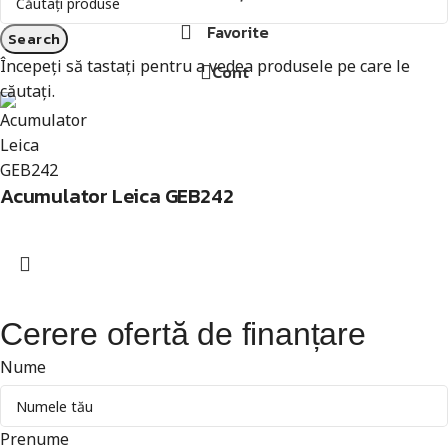
Favorite
Search
Începeți să tastați pentru a vedea produsele pe care le
Cont
căutați.
Acumulator Leica GEB242
Cerere ofertă de finanțare
Nume
Prenume