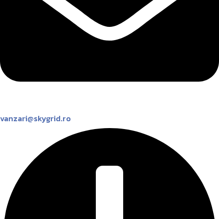
vanzari@skygrid.ro