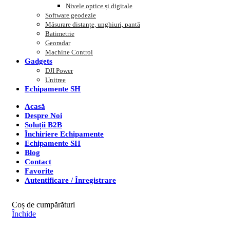
Nivele optice și digitale
Software geodezie
Măsurare distanțe, unghiuri, pantă
Batimetrie
Georadar
Machine Control
Gadgets
DJI Power
Unitree
Echipamente SH
Acasă
Despre Noi
Soluții B2B
Închiriere Echipamente
Echipamente SH
Blog
Contact
Favorite
Autentificare / Înregistrare
Coș de cumpărături
Închide