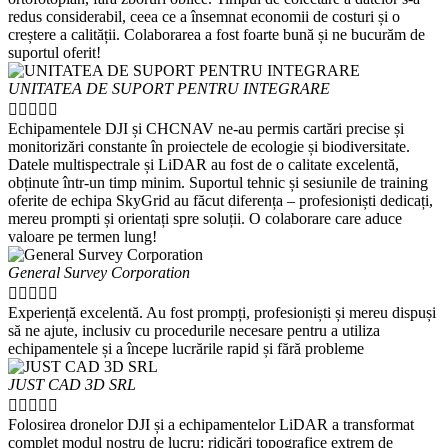
redus considerabil, ceea ce a însemnat economii de costuri și o
creștere a calității. Colaborarea a fost foarte bună și ne bucurăm de
suportul oferit!
UNITATEA DE SUPORT PENTRU INTEGRARE





Echipamentele DJI și CHCNAV ne-au permis cartări precise și
monitorizări constante în proiectele de ecologie și biodiversitate.
Datele multispectrale și LiDAR au fost de o calitate excelentă,
obținute într-un timp minim. Suportul tehnic și sesiunile de training
oferite de echipa SkyGrid au făcut diferența – profesioniști dedicați,
mereu prompti și orientați spre soluții. O colaborare care aduce
valoare pe termen lung!
General Survey Corporation





Experiență excelentă. Au fost prompți, profesioniști și mereu dispuși
să ne ajute, inclusiv cu procedurile necesare pentru a utiliza
echipamentele și a începe lucrările rapid și fără probleme
JUST CAD 3D SRL





Folosirea dronelor DJI și a echipamentelor LiDAR a transformat
complet modul nostru de lucru: ridicări topografice extrem de