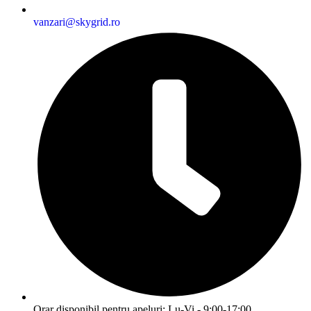
vanzari@skygrid.ro
Orar disponibil pentru apeluri: Lu-Vi - 9:00-17:00