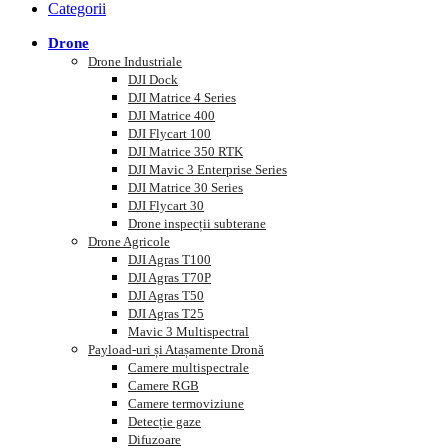
Categorii
Drone
Drone Industriale
DJI Dock
DJI Matrice 4 Series
DJI Matrice 400
DJI Flycart 100
DJI Matrice 350 RTK
DJI Mavic 3 Enterprise Series
DJI Matrice 30 Series
DJI Flycart 30
Drone inspecții subterane
Drone Agricole
DJI Agras T100
DJI Agras T70P
DJI Agras T50
DJI Agras T25
Mavic 3 Multispectral
Payload-uri și Atașamente Dronă
Camere multispectrale
Camere RGB
Camere termoviziune
Detecție gaze
Difuzoare