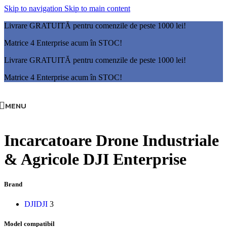
Skip to navigation
Skip to main content
Livrare GRATUITĂ pentru comenzile de peste 1000 lei!
Matrice 4 Enterprise acum în STOC!
Livrare GRATUITĂ pentru comenzile de peste 1000 lei!
Matrice 4 Enterprise acum în STOC!
MENU
Incarcatoare Drone Industriale
& Agricole DJI Enterprise
Brand
DJI
DJI
3
Model compatibil