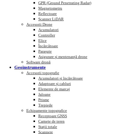
GPR (Ground Penetrating Radar)
Magnetometru
Reflectoare
Scanner LiDAR
Accesorii Drone
Acumulatori
Controller
Elice
Încărcătoare
Parașute
Asigurare și mentenanță drone
Software dronă
Geoinstrumente
Accesorii topografie
Acumulatori și încărcătoare
Adaptoare și cabluri
Elemente de marcaj
Jaloane
Prisme
Trepiede
Echipamente topografice
Receptoare GNSS
Carnete de teren
Stații totale
Scannere