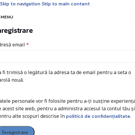
Skip to navigation
Skip to main content
Livrare GRATUITĂ pentru comenzile de peste 1000 lei!
Matrice
MENU
nregistrare
dresă email
*
 fi trimisă o legătură la adresa ta de email pentru a seta o
arolă nouă.
tele personale vor fi folosite pentru a-ți susține experienț
 acest site web, pentru a administra accesul la contul tău și
politică de confidențialitate
entru alte scopuri descrise în
.
Înregistrare