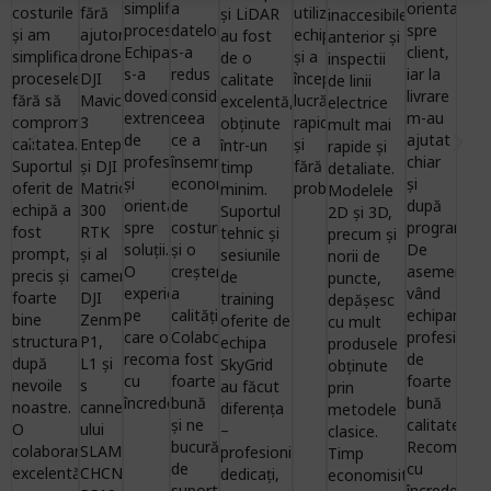
simplificăm
a
orientată
costurile
fără
utiliza
și LiDAR
inaccesibile
procesele.
datelor
spre
și am
ajutorul
echipamentele
au fost
anterior și
Echipa
s-a
client,
simplificat
dronei
și a
de o
inspectii
s-a
redus
iar la
procesele,
DJI
începe
calitate
de linii
dovedit
considerabil,
livrare
fără să
Mavic
lucrările
excelentă,
electrice
extrem
ceea
m-au
compromitem
3
rapid
obținute
mult mai
de
ce a
ajutat
calitatea.
Enteprise
și
într-un
rapide și
profesionistă
însemnat
chiar
Suportul
și DJI
fără
timp
detaliate.
și
economii
și
oferit de
Matrice
probleme
minim.
Modelele
orientată
de
după
echipă a
300
Suportul
2D și 3D,
spre
costuri
program.
fost
RTK
tehnic și
precum și
soluții.
și o
De
prompt,
și al
sesiunile
norii de
O
creștere
asemenea,
precis și
camerei
de
puncte,
experiență
a
vând
foarte
DJI
training
depășesc
pe
calității.
echipamen
bine
Zenmuse
oferite de
cu mult
care o
Colaborarea
profesional
structurat
P1,
echipa
produsele
recomandăm
a fost
de
după
L1 și
SkyGrid
obținute
cu
foarte
foarte
nevoile
s
au făcut
prin
încredere!
bună
bună
noastre.
canner-
diferența
metodele
și ne
calitate.
O
ului
–
clasice.
bucurăm
Recomand
colaborare
SLAM
profesioniști
Timp
de
cu
excelentă,
CHCNAV
dedicați,
economisit,
suportul
încredere!