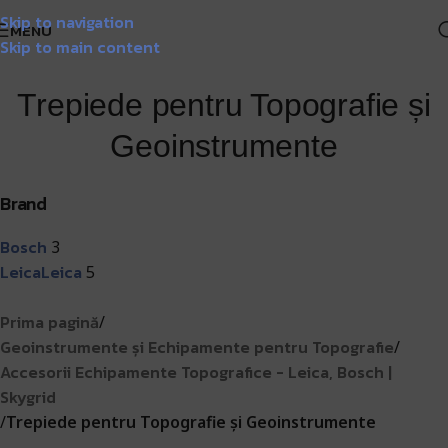
Skip to navigation
Livrare GRATUITĂ pentru comenzile de peste 1000 lei!
Matrice
MENU
Skip to main content
Trepiede pentru Topografie și
Geoinstrumente
Brand
Bosch
3
Leica
Leica
5
Prima pagină
/
Geoinstrumente și Echipamente pentru Topografie
/
Accesorii Echipamente Topografice - Leica, Bosch |
Skygrid
/
Trepiede pentru Topografie și Geoinstrumente