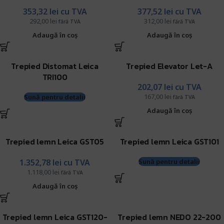
353,32
lei
cu TVA
377,52
lei
cu TVA
292,00
lei
312,00
lei
fără TVA
fără TVA
Adaugă în coș
Adaugă în coș
Trepied Distomat Leica
Trepied Elevator Let-A
TRI100
202,07
lei
cu TVA
167,00
lei
Sună pentru detalii
fără TVA
Adaugă în coș
Trepied lemn Leica GST05
Trepied lemn Leica GST101
1.352,78
lei
cu TVA
Sună pentru detalii
1.118,00
lei
fără TVA
Adaugă în coș
Trepied lemn Leica GST120-
Trepied lemn NEDO 22-200