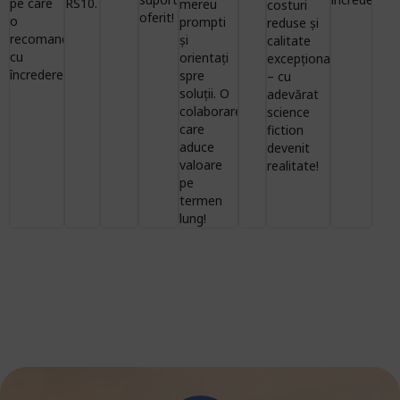
pe care
RS10.
mereu
costuri
oferit!
o
prompti
reduse și
recomandăm
și
calitate
cu
orientați
excepțională
încredere!
spre
– cu
soluții. O
adevărat
colaborare
science
care
fiction
aduce
devenit
valoare
realitate!
pe
termen
lung!