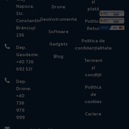
și
Napoca,
Drone
plată
Str.
Geoinstrumente
Constantin
Politică
Brâncuși
Retur
Software
236
Politica de
Gadgets
Dep.
confidențialitate
Geodezie:
Blog
Termeni
+40 726
și
692 521
condiții
Dep.
Politica
Drone:
de
+40
cookies
738
979
Cariere
999