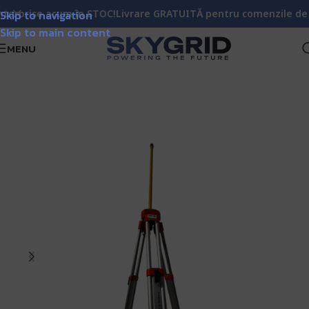
rprise acum în STOC!
Skip to navigation
Livrare GRATUITĂ pentru comenzile de pest
Skip to main content
MENU
Skygrid
Trepiede pentru Topografie și Geoinstrumente
/