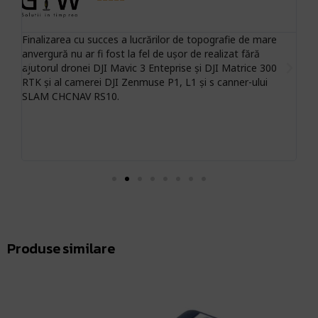
Finalizarea cu succes a lucrărilor de topografie de mare
Sc
anvergură nu ar fi fost la fel de ușor de realizat fără
ne
ile
ajutorul dronei DJI Mavic 3 Enteprise și DJI Matrice 300
să
RTK și al camerei DJI Zenmuse P1, L1 și s canner-ului
pro
 și
SLAM CHCNAV RS10.
o 
re
Produse similare