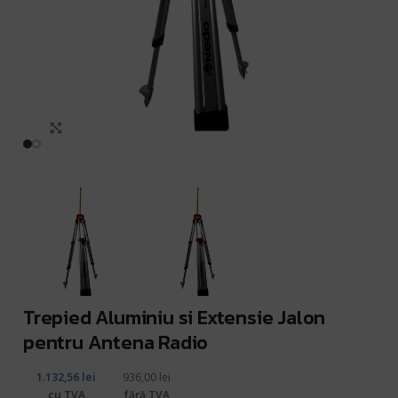
Click pentru a mări
Trepied Aluminiu si Extensie Jalon
pentru Antena Radio
1.132,56
lei
936,00
lei
cu TVA
fără TVA