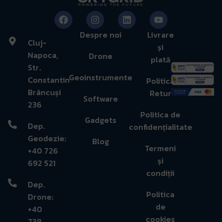
Despre noi
Livrare
Cluj-
și
Napoca,
Drone
plată
Str.
Geoinstrumente
Constantin
Politică
Brâncuși
Retur
Software
236
Politica de
Gadgets
Dep.
confidențialitate
Geodezie:
Blog
Termeni
+40 726
și
692 521
condiții
Dep.
Politica
Drone:
de
+40
cookies
738