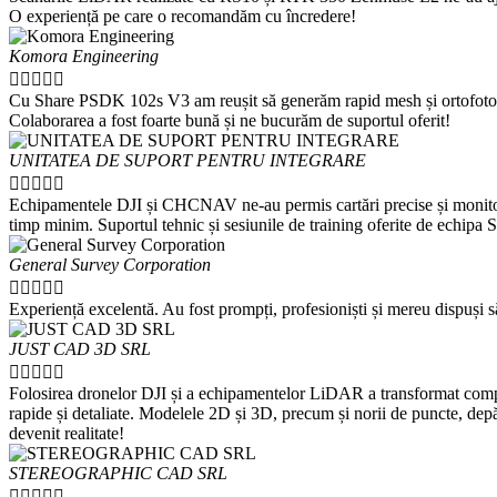
O experiență pe care o recomandăm cu încredere!
Komora Engineering





Cu Share PSDK 102s V3 am reușit să generăm rapid mesh și ortofotoplan,
Colaborarea a fost foarte bună și ne bucurăm de suportul oferit!
UNITATEA DE SUPORT PENTRU INTEGRARE





Echipamentele DJI și CHCNAV ne-au permis cartări precise și monitoriză
timp minim. Suportul tehnic și sesiunile de training oferite de echipa 
General Survey Corporation





Experiență excelentă. Au fost prompți, profesioniști și mereu dispuși să
JUST CAD 3D SRL





Folosirea dronelor DJI și a echipamentelor LiDAR a transformat complet 
rapide și detaliate. Modelele 2D și 3D, precum și norii de puncte, depă
devenit realitate!
STEREOGRAPHIC CAD SRL




