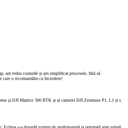
, am redus costurile și am simplificat procesele, fără să
, pe care o recomandăm cu încredere!
nteprise și DJI Matrice 300 RTK și al camerei DJI Zenmuse P1, L1 și s
chipa s-a dovedit extrem de profesionistă și orientată spre soluții.