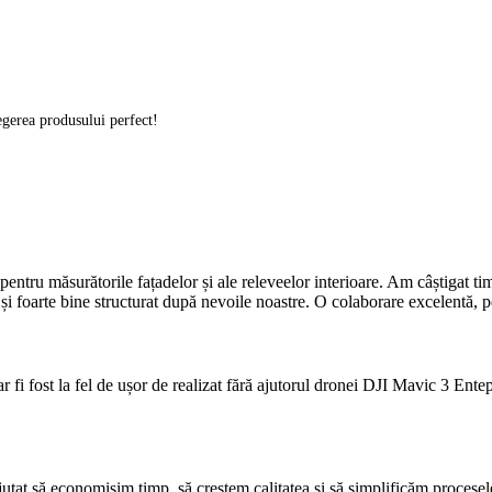
legerea produsului perfect!
ru măsurătorile fațadelor și ale releveelor interioare. Am câștigat timp
 și foarte bine structurat după nevoile noastre. O colaborare excelentă
ar fi fost la fel de ușor de realizat fără ajutorul dronei DJI Mavic 3 E
să economisim timp, să creștem calitatea și să simplificăm procesele. E