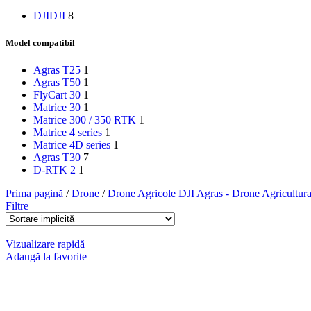
Accesorii topografie
DJI
DJI
8
Acumulatori și încărcătoare
Adaptoare și cabluri
Model compatibil
Elemente de marcaj
Jaloane
Agras T25
1
Prisme
Agras T50
1
Trepiede
FlyCart 30
1
Echipamente topografice
Matrice 30
1
Receptoare GNSS
Matrice 300 / 350 RTK
1
Scannere
Matrice 4 series
1
Stații totale
Matrice 4D series
1
Carnete de teren
Agras T30
7
Nivele optice și digitale
D-RTK 2
1
Măsurare distanțe, unghiuri, pantă
Batimetrie
Prima pagină
/
Drone
/
Drone Agricole DJI Agras - Drone Agricultura 
Georadar
Filtre
Machine Control
Software Geodezie
Vizualizare rapidă
Economisiți până la -25%
Adaugă la favorite
Obțineți reducere
pentru Drone