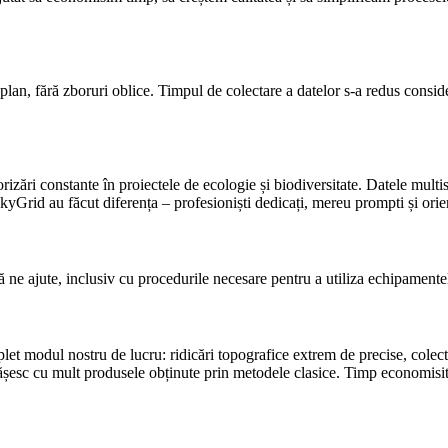
 fără zboruri oblice. Timpul de colectare a datelor s-a redus considerab
ri constante în proiectele de ecologie și biodiversitate. Datele multisp
SkyGrid au făcut diferența – profesioniști dedicați, mereu prompti și ori
 ne ajute, inclusiv cu procedurile necesare pentru a utiliza echipamentel
modul nostru de lucru: ridicări topografice extrem de precise, colectarea
șesc cu mult produsele obținute prin metodele clasice. Timp economisit, 