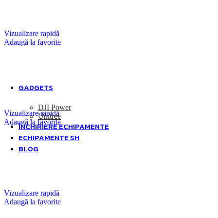
Economisiți până la -25%
Vizualizare rapidă
Adaugă la favorite
Obțineți reducere
pentru Drone
GADGETS
DJI Power
Vizualizare rapidă
Unitree
Adaugă la favorite
ÎNCHIRIERE ECHIPAMENTE
ECHIPAMENTE SH
BLOG
Vizualizare rapidă
Adaugă la favorite