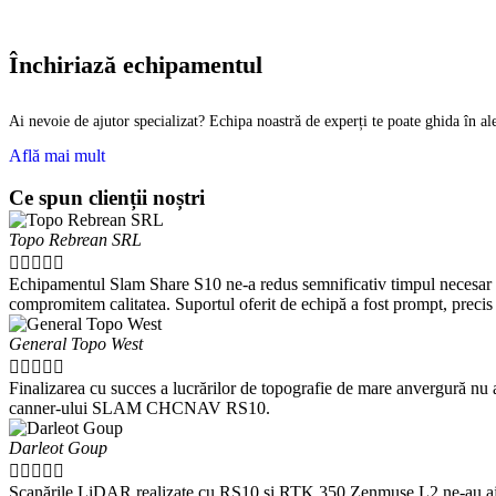
Închiriază echipamentul
Ai nevoie de ajutor specializat? Echipa noastră de experți te poate ghida în a
Află mai mult
Ce spun clienții noștri
Topo Rebrean SRL





Echipamentul Slam Share S10 ne-a redus semnificativ timpul necesar pent
compromitem calitatea. Suportul oferit de echipă a fost prompt, precis
General Topo West





Finalizarea cu succes a lucrărilor de topografie de mare anvergură nu 
canner-ului SLAM CHCNAV RS10.
Darleot Goup





Scanările LiDAR realizate cu RS10 și RTK 350 Zenmuse L2 ne-au ajutat 