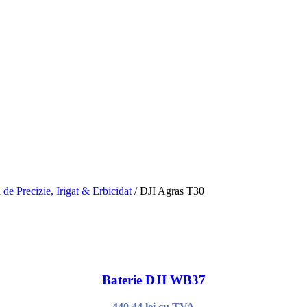
de Precizie, Irigat & Erbicidat
/
DJI Agras T30
Baterie DJI WB37
440,44
lei
cu TVA