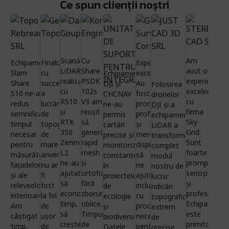
Ce spun clienții noștri
Topo
General
Darleot
Komora
UNITATEA
General
JUST
Rebrean
Topo
Goup
Engineering
DE SUPORT
Survey
CAD
SRL
West
PENTRU
Corporati
3D










INTEGRARE
SRL















Scanările
Cu
Am
Echipamentul
Finalizarea
Experiență









LiDAR
Share
avut o
Slam
cu
excelentă.
Echipamentele

realizate
PSDK
experiență
Share
succes
Au
DJI și
Folosirea
cu
102s
excelentă
S10 ne-a
a
fost
CHCNAV
dronelor
RS10
V3 am
cu
redus
lucrărilor
prompți,
ne-au
DJI și a
și
reușit
firma
semnificativ
de
profesioniști
permis
echipamentelor
RTK
să
Sky
timpul
topografie
și
cartări
LiDAR a
350
generăm
Grid.
necesar
de
mereu
precise și
transformat
Zenmuse
rapid
Sunt
pentru
mare
dispuși
monitorizări
complet
L2
mesh
foarte
măsurătorile
anvergură
să
constante
modul
ne-au
și
prompți,
fațadelor
nu ar
ne
în
nostru de
ajutat
ortofotoplan,
serioși
și ale
fi
ajute,
proiectele
lucru:
să
fără
și
releveelor
fost
inclusiv
de
ridicări
economisim
zboruri
profesioniști.
interioare.
la fel
cu
ecologie
topografice
timp,
oblice.
Echipa
Am
de
procedurile
și
extrem
să
Timpul
este
câștigat
ușor
necesare
biodiversitate.
de
creștem
de
primitoare
timp,
de
pentru
Datele
precise,