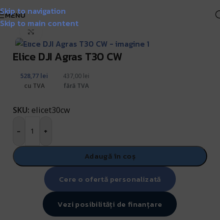
Skip to navigation
Livrare GRATUITĂ pentru comenzile de peste 1000 lei!
Matrice
MENU
gricultura de Precizie, Irigat & Erbicidat
DJI Agras T30
/
Skip to main content
Click pentru a mări
Elice DJI Agras T30 CW
528,77
lei
437,00
lei
cu TVA
fără TVA
SKU:
elicet30cw
-
+
Adaugă în coș
Cere o ofertă personalizată
Vezi posibilități de finanțare