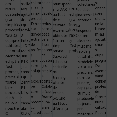
calitatea
colectare
și
am
realizat
a
multispectrale
colectarea
și să
a
orientată
redus
fără
utiliza
și LiDAR
de date
simplificăm
datelor
spre
costurile
ajutorul
echipamentele
au fost
inaccesibile
procesele.
s-a
client,
și am
dronei
și a
de o
anterior
Echipa
redus
iar la
simplificat
DJI
începe
calitate
și
s-a
considerabil,
livrare
procesele,
Mavic
lucrările
excelentă,
inspectii
dovedit
ceea
m-au
fără să
3
rapid
obținute
de linii
extrem
ce a
ajutat
compromitem
Enteprise
și
într-un
electrice
de
însemnat
chiar
calitatea.
și DJI
fără
timp
mult mai
profesionistă
economii
și
Suportul
Matrice
probleme
minim.
rapide și
și
de
după
oferit de
300
Suportul
detaliate.
orientată
costuri
program.
echipă a
RTK
tehnic și
Modelele
spre
și o
De
fost
și al
sesiunile
2D și 3D,
soluții.
creștere
asemenea,
prompt,
camerei
de
precum și
O
a
vând
precis și
DJI
training
norii de
experiență
calității.
echipament
foarte
Zenmuse
oferite
puncte,
pe
Colaborarea
profesionale
bine
P1,
de
depășesc
care
a fost
de
structurat
L1 și
echipa
cu mult
o
foarte
foarte
după
s
SkyGrid
produsele
recomandăm
bună
bună
nevoile
canner-
au făcut
obținute
cu
și ne
calitate.
noastre.
ului
diferența
prin
încredere!
bucurăm
Recomand
O
SLAM
–
metodele