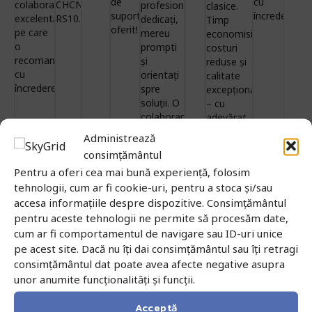
de
cu
colaborare
CHCNAV
profesioniști
clasice.
suportul
încredere!
excelentă,
RS10.
dedicați,
Timp
oferit!
pe care
mereu
economisit,
o
prompti
costuri
recomandăm
și
reduse și
cu
orientați
calitate
încredere!
spre
excepțională
soluții. O
– cu
colaborare
adevărat
care
science
Administrează
aduce
fiction
consimțământul
valoare
devenit
Pentru a oferi cea mai bună experiență, folosim
pe
realitate!
termen
tehnologii, cum ar fi cookie-uri, pentru a stoca și/sau
lung!
accesa informațiile despre dispozitive. Consimțământul
pentru aceste tehnologii ne permite să procesăm date,
cum ar fi comportamentul de navigare sau ID-uri unice
pe acest site. Dacă nu îți dai consimțământul sau îți retragi
consimțământul dat poate avea afecte negative asupra
unor anumite funcționalități și funcții.
Produse similare
Acceptă