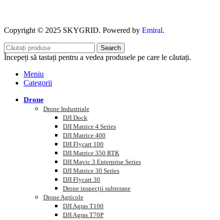
Copyright © 2025 SKYGRID. Powered by
Emiral
.
Search
Începeți să tastați pentru a vedea produsele pe care le căutați.
Meniu
Categorii
Drone
Drone Industriale
DJI Dock
DJI Matrice 4 Series
DJI Matrice 400
DJI Flycart 100
DJI Matrice 350 RTK
DJI Mavic 3 Enterprise Series
DJI Matrice 30 Series
DJI Flycart 30
Drone inspecții subterane
Drone Agricole
DJI Agras T100
DJI Agras T70P