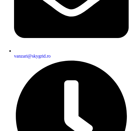
vanzari@skygrid.ro