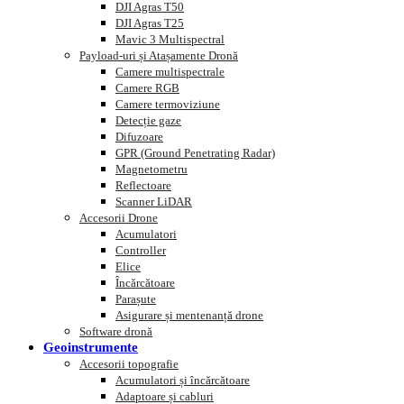
DJI Agras T50
DJI Agras T25
Mavic 3 Multispectral
Payload-uri și Atașamente Dronă
Camere multispectrale
Camere RGB
Camere termoviziune
Detecție gaze
Difuzoare
GPR (Ground Penetrating Radar)
Magnetometru
Reflectoare
Scanner LiDAR
Accesorii Drone
Acumulatori
Controller
Elice
Încărcătoare
Parașute
Asigurare și mentenanță drone
Software dronă
Geoinstrumente
Accesorii topografie
Acumulatori și încărcătoare
Adaptoare și cabluri