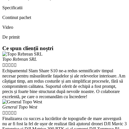
Specificatii
Continut pachet
Video
De primit
Ce spun clienții noștri
Topo Rebrean SRL





Echipamentul Slam Share S10 ne-a redus semnificativ timpul
necesar pentru măsurătorile fațadelor și ale releveelor interioare. Am
câștigat timp, am redus costurile și am simplificat procesele, fără să
compromitem calitatea. Suportul oferit de echipă a fost prompt,
precis și foarte bine structurat după nevoile noastre. O colaborare
excelentă, pe care o recomandăm cu încredere!
General Topo West





Finalizarea cu succes a lucrărilor de topografie de mare anvergură
nu ar fi fost la fel de ușor de realizat fără ajutorul dronei DJI Mavic 3
Enteprise și DJI Matrice 300 RTK și al camerei DJI Zenmuse P1,