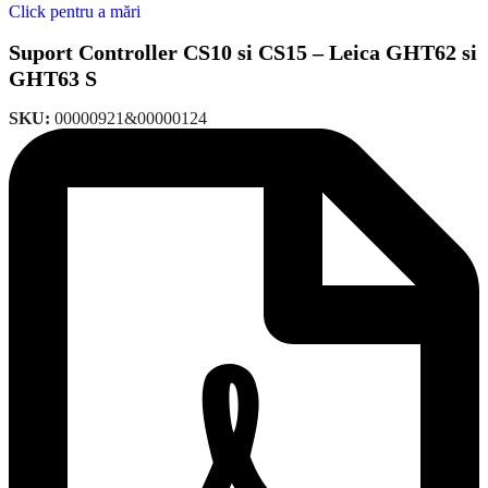
Click pentru a mări
Suport Controller CS10 si CS15 – Leica GHT62 si
GHT63 S
SKU:
00000921&00000124