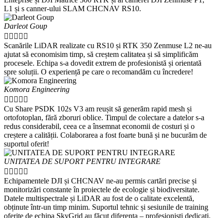
L1 și s canner-ului SLAM CHCNAV RS10.
Darleot Goup





Scanările LiDAR realizate cu RS10 și RTK 350 Zenmuse L2 ne-au
ajutat să economisim timp, să creștem calitatea și să simplificăm
procesele. Echipa s-a dovedit extrem de profesionistă și orientată
spre soluții. O experiență pe care o recomandăm cu încredere!
Komora Engineering





Cu Share PSDK 102s V3 am reușit să generăm rapid mesh și
ortofotoplan, fără zboruri oblice. Timpul de colectare a datelor s-a
redus considerabil, ceea ce a însemnat economii de costuri și o
creștere a calității. Colaborarea a fost foarte bună și ne bucurăm de
suportul oferit!
UNITATEA DE SUPORT PENTRU INTEGRARE





Echipamentele DJI și CHCNAV ne-au permis cartări precise și
monitorizări constante în proiectele de ecologie și biodiversitate.
Datele multispectrale și LiDAR au fost de o calitate excelentă,
obținute într-un timp minim. Suportul tehnic și sesiunile de training
oferite de echipa SkyGrid au făcut diferența – profesioniști dedicați,