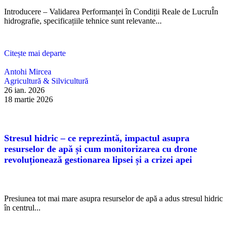
Introducere – Validarea Performanței în Condiții Reale de LucruÎn
hidrografie, specificațiile tehnice sunt relevante...
Citește mai departe
Antohi Mircea
Agricultură & Silvicultură
26 ian. 2026
18 martie 2026
Stresul hidric – ce reprezintă, impactul asupra
resurselor de apă și cum monitorizarea cu drone
revoluționează gestionarea lipsei și a crizei apei
Presiunea tot mai mare asupra resurselor de apă a adus stresul hidric
în centrul...