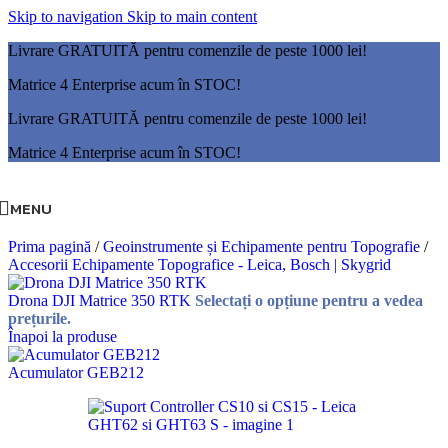
Skip to navigation
Skip to main content
Livrare GRATUITĂ pentru comenzile de peste 1000 lei!
Matrice 4 Enterprise acum în STOC!
Livrare GRATUITĂ pentru comenzile de peste 1000 lei!
Matrice 4 Enterprise acum în STOC!
MENU
Prima pagină
/
Geoinstrumente și Echipamente pentru Topografie
/
Accesorii Echipamente Topografice - Leica, Bosch | Skygrid
Drona DJI Matrice 350 RTK
Selectați o opțiune pentru a vedea
prețurile.
Înapoi la produse
Acumulator GEB212