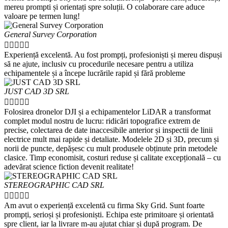
mereu prompti și orientați spre soluții. O colaborare care aduce
valoare pe termen lung!
General Survey Corporation





Experiență excelentă. Au fost prompți, profesioniști și mereu dispuși
să ne ajute, inclusiv cu procedurile necesare pentru a utiliza
echipamentele și a începe lucrările rapid și fără probleme
JUST CAD 3D SRL





Folosirea dronelor DJI și a echipamentelor LiDAR a transformat
complet modul nostru de lucru: ridicări topografice extrem de
precise, colectarea de date inaccesibile anterior și inspectii de linii
electrice mult mai rapide și detaliate. Modelele 2D și 3D, precum și
norii de puncte, depășesc cu mult produsele obținute prin metodele
clasice. Timp economisit, costuri reduse și calitate excepțională – cu
adevărat science fiction devenit realitate!
STEREOGRAPHIC CAD SRL





Am avut o experiență excelentă cu firma Sky Grid. Sunt foarte
prompți, serioși și profesioniști. Echipa este primitoare și orientată
spre client, iar la livrare m-au ajutat chiar și după program. De