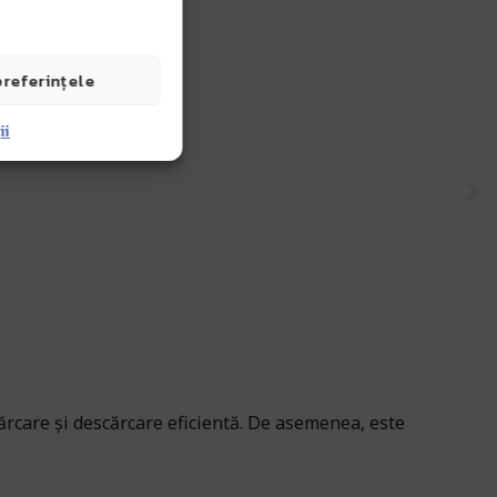
preferințele
ii
cărcare și descărcare eficientă. De asemenea, este