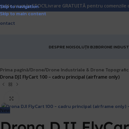
vrare GRATUITĂ pentru comenzile de peste 1000 lei!
Matri
Skip to navigation
Skip to main content
ontact
DESPRE NOI
SOLUȚII B2B
DRONE INDUST
Prima pagină
Drone
Drone Industriale & Drone Topografic
/
/
Drona DJI FlyCart 100 – cadru principal (airframe only)
Click pentru a mări
New
Drona DJI FlyCart