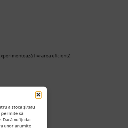
Experimentează livrarea eficientă.
tru a stoca și/sau
e permite să
 Dacă nu îți dai
ra unor anumite