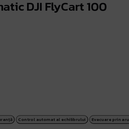
atic DJI FlyCart 100
uranță
Control automat al echilibrului
Evacuare prin ar