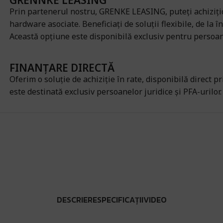
GRENNKE LEASING
Prin partenerul nostru, GRENKE LEASING, puteți achizițio
hardware asociate. Beneficiați de soluții flexibile, de la în
Această opțiune este disponibilă exclusiv pentru persoane
FINANȚARE DIRECTĂ
Oferim o soluție de achiziție în rate, disponibilă direct p
este destinată exclusiv persoanelor juridice și PFA-urilor.
DESCRIERE
SPECIFICAȚII
VIDEO