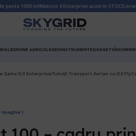
ce 4 Enterprise acum în STOC!
Livrare GRATUITĂ pentru co
RIALE
DRONE AGRICOLE
GEOINSTRUMENTE
GADGETS
ÎNCHIRIE
e Gama DJI Enterprise
Soluții Transport Aerian cu DJI FlyC
/
 100 – cadru prin