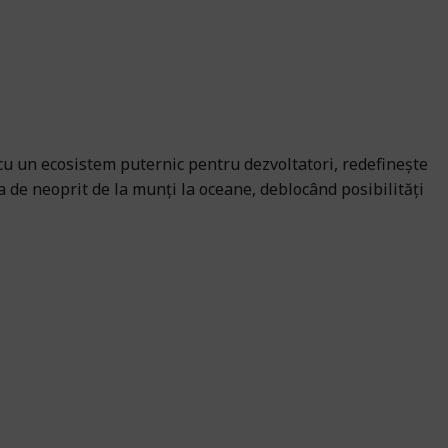
t cu un ecosistem puternic pentru dezvoltatori, redefinește
a de neoprit de la munți la oceane, deblocând posibilități