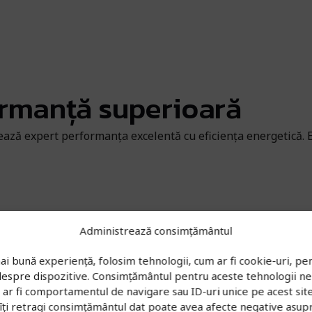
ormanță superioară
ează expert performanța excelentă cu eficiența energetică. 
Administrează consimțământul
kg [2]
ai bună experiență, folosim tehnologii, cum ar fi cookie-uri, pen
 despre dispozitive. Consimțământul pentru aceste tehnologii n
r fi comportamentul de navigare sau ID-uri unice pe acest site.
îți retragi consimțământul dat poate avea afecte negative asup