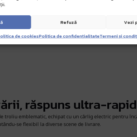
ii.
tă
Refuză
Vezi 
olitica de cookies
Politica de confidențialitate
Termeni și condiț
rării, răspuns ultra-rapid
de troliu emblematic, echipat cu un cârlig electric pentru în
tându-se flexibil la diverse scene de livrare.