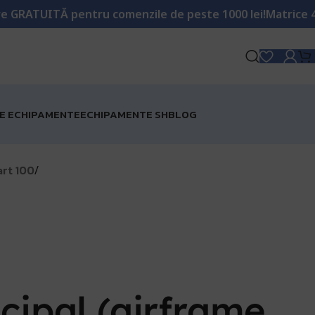
menzile de peste 1000 lei!
Matrice 4 Enterprise acum în S
RE ECHIPAMENTE
ECHIPAMENTE SH
BLOG
art 100
/
cipal (airframe