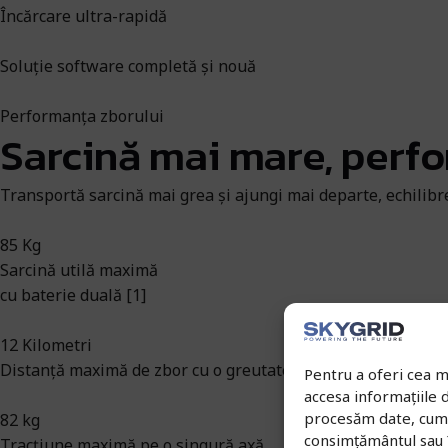
Încărcare ultra-rapidă
Soluție software completă și nouă
Performanța zborului
Sarcină mai mare, perf
Transportă sarcină mai grea și ajungi mai departe, echilibr
85 Kg
Sarcină utilă maximă
cu baterie duală [1]
12 Kilometri
Distanță maximă de zbor cu o greutate la decolare de 149,9 
Pentru a oferi cea m
accesa informațiile
procesăm date, cum a
82 kg
consimțământul sau 
Tracțiune maximă pe o singură axă