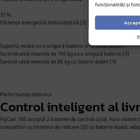
funcționalități și funcț
32 %
Accep
Eficiență energetică îmbunătățită [3]
P
Suportă modul cu o singură baterie și cu două baterii
Sarcină utilă maximă de 100 kg cu o singură baterie [1]
Sarcină utilă maximă de 85 kg cu baterii duble [1]
Performanța zborului
Control inteligent al liv
FlyCart 100 acceptă 2 sisteme de sarcină utilă, noul sistem 
compatibil cu sistemul de ridicare DJI cu baterie duală, adap