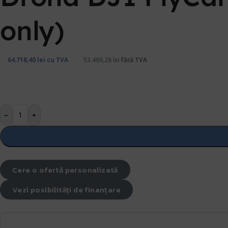
only)
64.718,40
lei
cu TVA
53.486,28
lei
fără TVA
-
+
Cere o ofertă personalizată
Vezi posibilități de finanțare