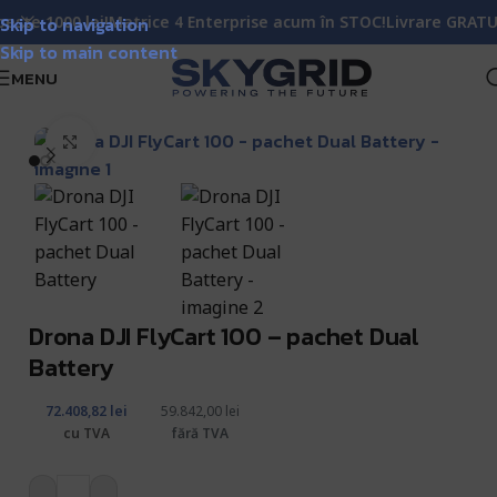
rise acum în STOC!
Skip to navigation
Livrare GRATUITĂ pentru comenzile de peste
Skip to main content
MENU
I Enterprise
Soluții Transport Aerian cu DJI FlyCart 100
/
Click pentru a mări
Drona DJI FlyCart 100 – pachet Dual
Battery
72.408,82
lei
59.842,00
lei
cu TVA
fără TVA