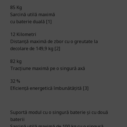
85 Kg
Sarcină utilă maximă
cu baterie duală [1]
12 Kilometri
Distanță maximă de zbor cu o greutate la
decolare de 149,9 kg [2]
82 kg
Tracțiune maximă pe o singură axă
32 %
Eficiență energetică îmbunătățită [3]
Suportă modul cu o singură baterie și cu două
Co
baterii
D
Sarcină utilă maximă de 100 kg cu o singură
în