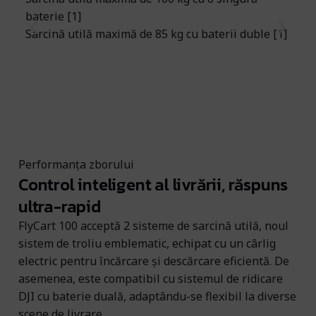
baterie [1]
re
Sarcină utilă maximă de 85 kg cu baterii duble [1]
op
sp
Performanța zborului
Control inteligent al livrării, răspuns
ultra-rapid
FlyCart 100 acceptă 2 sisteme de sarcină utilă, noul
sistem de troliu emblematic, echipat cu un cârlig
electric pentru încărcare și descărcare eficientă. De
asemenea, este compatibil cu sistemul de ridicare
DJI cu baterie duală, adaptându-se flexibil la diverse
scene de livrare.