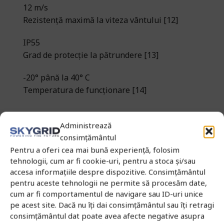
12 m/s
Rezistență maximă la viteza vântului [12]
IP55
Grad de protecție la pătrundere [13]
-20° până la 40° C
Temperatura de funcționare [14]
Baterie inteligentă de zbor DB2160
Administrează
consimțământul
Pentru a oferi cea mai bună experiență, folosim
Încărcare ultra-rapidă
tehnologii, cum ar fi cookie-uri, pentru a stoca și/sau
accesa informațiile despre dispozitive. Consimțământul
Capacitate mare a bateriei
pentru aceste tehnologii ne permite să procesăm date,
cum ar fi comportamentul de navigare sau ID-uri unice
pe acest site. Dacă nu îți dai consimțământul sau îți retragi
Design de răcire cu trei canale de aer
consimțământul dat poate avea afecte negative asupra