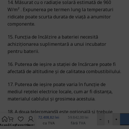
14. Măsurat cu o radiație solară estimată de 960
W/m² . Expunerea pe termen lung la temperaturi
ridicate poate scurta durata de viață a anumitor
componente.
15. Funcția de încălzire a bateriei necesită
achiziționarea suplimentară a unui incubator
pentru baterii.
16. Puterea de ieșire a stației de încărcare poate fi
afectată de altitudine și de calitatea combustibilului.
17. Puterea de ieșire poate varia în funcție de
mediul rețelei electrice locale, cum ar fi distanța,
materialul cablului și grosimea acestuia.
Drona
DJI
18. A doua telecomandă este opțională și trebuie
FlyCart
72.408,82
lei
59.842,00
lei
achiziționată separat.
-
+
100 –
cu TVA
fără TVA
pachet
Acasă
Coș
Favorite
Cont