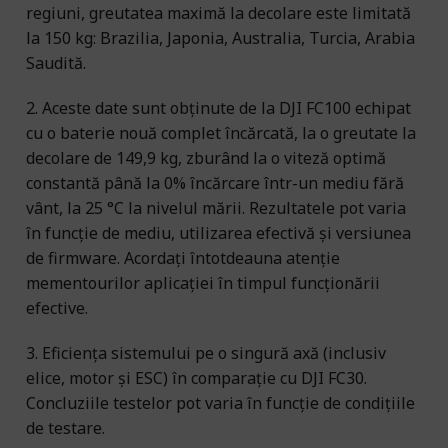
regiuni, greutatea maximă la decolare este limitată
la 150 kg: Brazilia, Japonia, Australia, Turcia, Arabia
Saudită.
2. Aceste date sunt obținute de la DJI FC100 echipat
cu o baterie nouă complet încărcată, la o greutate la
decolare de 149,9 kg, zburând la o viteză optimă
constantă până la 0% încărcare într-un mediu fără
vânt, la 25 °C la nivelul mării. Rezultatele pot varia
în funcție de mediu, utilizarea efectivă și versiunea
de firmware. Acordați întotdeauna atenție
mementourilor aplicației în timpul funcționării
efective.
3. Eficiența sistemului pe o singură axă (inclusiv
elice, motor și ESC) în comparație cu DJI FC30.
Concluziile testelor pot varia în funcție de condițiile
de testare.