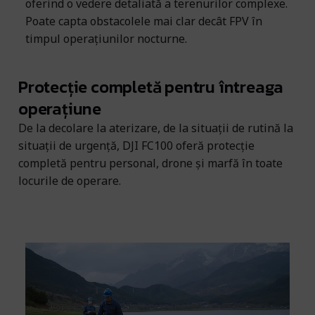
oferind o vedere detaliată a terenurilor complexe.
me
Poate capta obstacolele mai clar decât FPV în
cu
timpul operațiunilor nocturne.
of
Protecție completă pentru întreaga
operațiune
De la decolare la aterizare, de la situații de rutină la
situații de urgență, DJI FC100 oferă protecție
completă pentru personal, drone și marfă în toate
locurile de operare.
Asistență de siguranță AR [9]