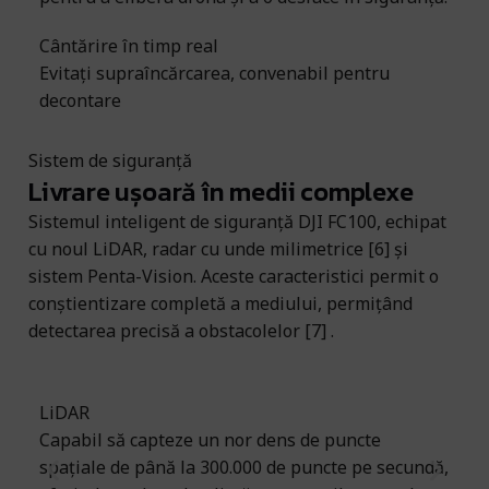
Cântărire în timp real
Evitați supraîncărcarea, convenabil pentru
decontare
Sistem de siguranță
Livrare ușoară în medii complexe
Sistemul inteligent de siguranță DJI FC100, echipat
cu noul LiDAR, radar cu unde milimetrice [6] și
sistem Penta-Vision. Aceste caracteristici permit o
conștientizare completă a mediului, permițând
detectarea precisă a obstacolelor [7] .
LiDAR
Ra
Capabil să capteze un nor dens de puncte
Ra
spațiale de până la 300.000 de puncte pe secundă,
ve