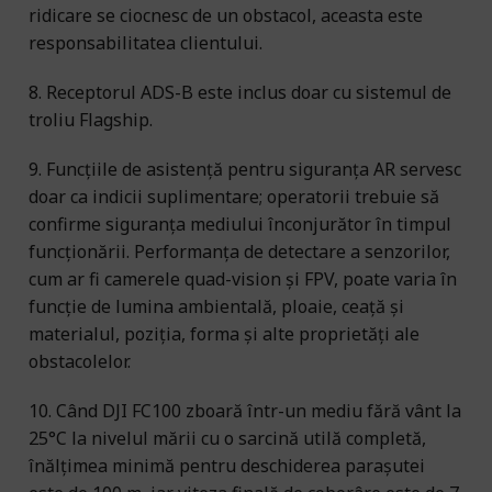
ridicare se ciocnesc de un obstacol, aceasta este
responsabilitatea clientului.
8. Receptorul ADS-B este inclus doar cu sistemul de
troliu Flagship.
9. Funcțiile de asistență pentru siguranța AR servesc
doar ca indicii suplimentare; operatorii trebuie să
confirme siguranța mediului înconjurător în timpul
funcționării. Performanța de detectare a senzorilor,
cum ar fi camerele quad-vision și FPV, poate varia în
funcție de lumina ambientală, ploaie, ceață și
materialul, poziția, forma și alte proprietăți ale
obstacolelor.
10. Când DJI FC100 zboară într-un mediu fără vânt la
25°C la nivelul mării cu o sarcină utilă completă,
înălțimea minimă pentru deschiderea parașutei