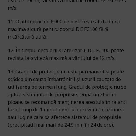
este de 100 m, iar viteza finală de coborâre este de 7
m/s.
11. O altitudine de 6.000 de metri este altitudinea
maximă sigură pentru zborul DJI FC100 fără
încărcătură utilă.
12. În timpul decolării și aterizării, DJI FC100 poate
rezista la o viteză maximă a vântului de 12 m/s.
13. Gradul de protecție nu este permanent și poate
scădea din cauza îmbătrânirii și uzurii cauzate de
utilizarea pe termen lung. Gradul de protecție nu se
aplică sistemului de propulsie. După un zbor în
ploaie, se recomandă menținerea acestuia în ralanti
la sol timp de 1 minut pentru a preveni coroziunea
sau rugina care să afecteze sistemul de propulsie
(precipitații mai mari de 24,9 mm în 24 de ore).