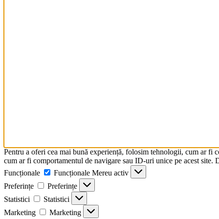
Asigurare și mentenanță
Accesorii Drone
Acumulatori
Controller
Elice
Încărcătoare
Parașute
Pentru a oferi cea mai bună experiență, folosim tehnologii, cum ar fi 
cum ar fi comportamentul de navigare sau ID-uri unice pe acest site. Da
Economisiți până la -25%
Funcționale
Funcționale
Mereu activ
Preferințe
Preferințe
Obțineți reducere
Statistici
Statistici
Marketing
Marketing
pentru Drone