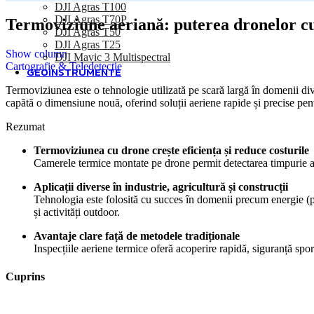
DJI Agras T100
DJI Agras T70P
Termoviziune aeriană: puterea dronelor c
DJI Agras T50
DJI Agras T25
Show column
DJI Mavic 3 Multispectral
Cartografie & Teledetecție
GEOINSTRUMENTE
Termoviziunea este o tehnologie utilizată pe scară largă în domenii dive
Accesorii topografie
capătă o dimensiune nouă, oferind soluții aeriene rapide și precise pent
Acumulatori și încărcătoare
Rezumat
Adaptoare și cabluri
Elemente de marcaj
Termoviziunea cu drone crește eficiența și reduce costurile
Jaloane
Camerele termice montate pe drone permit detectarea timpurie a de
Prisme
Trepiede
Aplicații diverse în industrie, agricultură și construcții
Echipamente topografice
Tehnologia este folosită cu succes în domenii precum energie (pano
Receptoare GNSS
și activități outdoor.
Scannere
Stații totale
Avantaje clare față de metodele tradiționale
Carnete de teren
Inspecțiile aeriene termice oferă acoperire rapidă, siguranță spo
Nivele optice și digitale
Măsurare distanțe, unghiuri, pantă
Cuprins
Batimetrie
Georadar