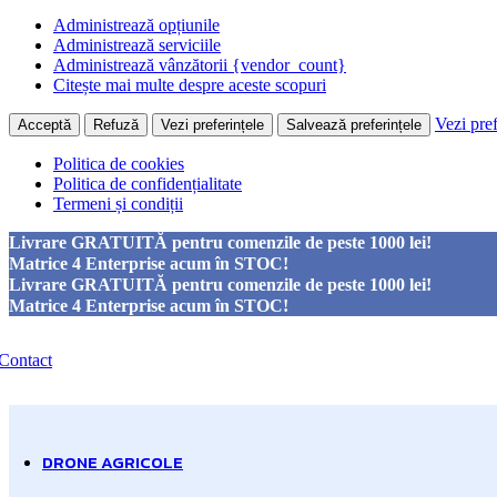
Administrează opțiunile
Administrează serviciile
Administrează vânzătorii {vendor_count}
Citește mai multe despre aceste scopuri
Vezi pref
Acceptă
Refuză
Vezi preferințele
Salvează preferințele
Politica de cookies
Politica de confidențialitate
Termeni și condiții
Livrare GRATUITĂ pentru comenzile de peste 1000 lei!
Matrice 4 Enterprise acum în STOC!
Livrare GRATUITĂ pentru comenzile de peste 1000 lei!
Economisiți până la -25%
Matrice 4 Enterprise acum în STOC!
Obțineți reducere
Contact
pentru Drone
DRONE AGRICOLE