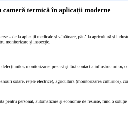
u cameră termică în aplicații moderne
rse – de la aplicații medicale și vânătoare, până la agricultură și indust
ru monitorizare și inspecție.
fecțiunilor, monitorizarea precisă și fără contact a infrastructurilor, c
uri solare, rețele electrice), agricultură (monitorizarea culturilor), cons
rită pentru personal, automatizare și economie de resurse, fiind o soluț