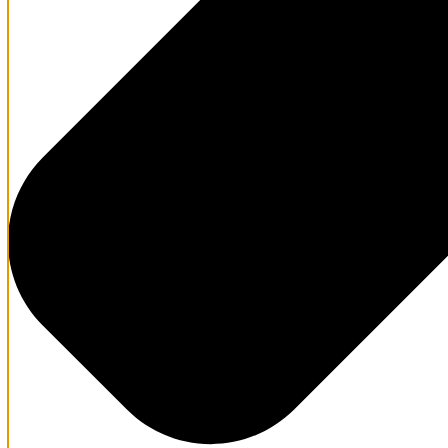
DJI Dock
DJI Matrice 4 Series
DJI Matrice 400
DJI FlyCart 100
DJI Mavic 3 Enterprise series
DJI Matrice 350 RTK
DJI Matrice 30 series
DJI FlyCart 30
Drone inspecții subterane
Payload-uri și Atașamente Dronă
Camere multispectrale
Camere RGB
Camere termoviziune
Detecție gaze
Difuzoare
GPR (Ground Penetrating Radar)
Magnetometru
Reflectoare
Scanner LiDAR
Software Dronă