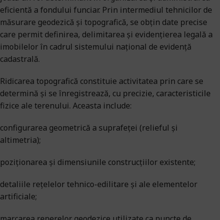
eficientă a fondului funciar. Prin intermediul tehnicilor de
măsurare geodezică și topografică, se obțin date precise
care permit definirea, delimitarea și evidențierea legală a
imobilelor în cadrul sistemului național de evidență
cadastrală.
Ridicarea topografică constituie activitatea prin care se
determină și se înregistrează, cu precizie, caracteristicile
fizice ale terenului. Aceasta include:
configurarea geometrică a suprafeței (relieful și
altimetria);
poziționarea și dimensiunile construcțiilor existente;
detaliile rețelelor tehnico-edilitare și ale elementelor
artificiale;
marcarea reperelor geodezice utilizate ca puncte de