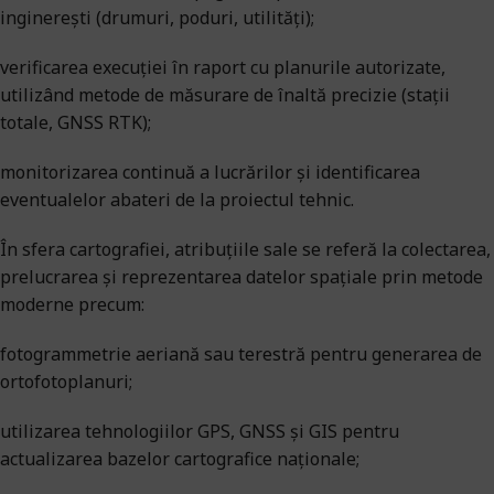
inginerești (drumuri, poduri, utilități);
verificarea execuției în raport cu planurile autorizate,
utilizând metode de măsurare de înaltă precizie (stații
totale, GNSS RTK);
monitorizarea continuă a lucrărilor și identificarea
eventualelor abateri de la proiectul tehnic.
În sfera cartografiei, atribuțiile sale se referă la colectarea,
prelucrarea și reprezentarea datelor spațiale prin metode
moderne precum:
fotogrammetrie aeriană sau terestră pentru generarea de
ortofotoplanuri;
utilizarea tehnologiilor GPS, GNSS și GIS pentru
actualizarea bazelor cartografice naționale;