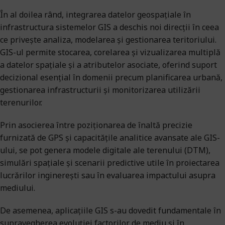
În al doilea rând, integrarea datelor geospațiale în
infrastructura sistemelor GIS a deschis noi direcții în ceea
ce privește analiza, modelarea și gestionarea teritoriului.
GIS-ul permite stocarea, corelarea și vizualizarea multiplă
a datelor spațiale și a atributelor asociate, oferind suport
decizional esențial în domenii precum planificarea urbană,
gestionarea infrastructurii și monitorizarea utilizării
terenurilor.
Prin asocierea între poziționarea de înaltă precizie
furnizată de GPS și capacitățile analitice avansate ale GIS-
ului, se pot genera modele digitale ale terenului (DTM),
simulări spațiale și scenarii predictive utile în proiectarea
lucrărilor inginerești sau în evaluarea impactului asupra
mediului.
De asemenea, aplicațiile GIS s-au dovedit fundamentale în
supravegherea evoluției factorilor de mediu și în