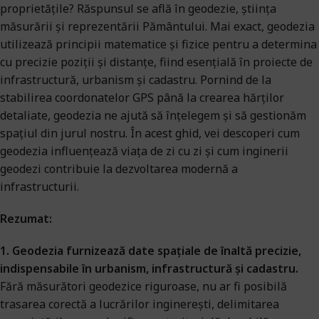
proprietățile? Răspunsul se află în geodezie, știința
măsurării și reprezentării Pământului. Mai exact, geodezia
utilizează principii matematice și fizice pentru a determina
cu precizie poziții și distanțe, fiind esențială în proiecte de
infrastructură, urbanism și cadastru. Pornind de la
stabilirea coordonatelor GPS până la crearea hărților
detaliate, geodezia ne ajută să înțelegem și să gestionăm
spațiul din jurul nostru. În acest ghid, vei descoperi cum
geodezia influențează viața de zi cu zi și cum inginerii
geodezi contribuie la dezvoltarea modernă a
infrastructurii.
Rezumat:
1. Geodezia furnizează date spațiale de înaltă precizie,
indispensabile în urbanism, infrastructură și cadastru.
Fără măsurători geodezice riguroase, nu ar fi posibilă
trasarea corectă a lucrărilor inginerești, delimitarea