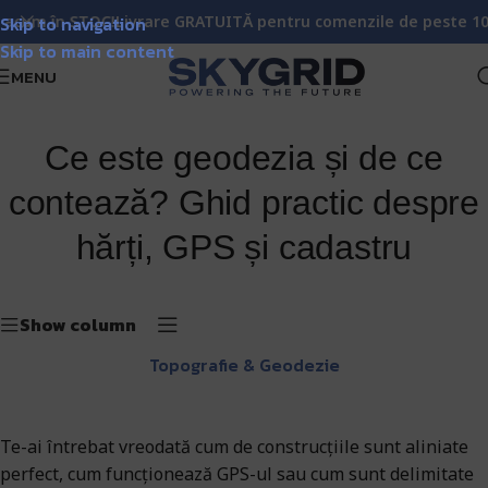
STOC!
Skip to navigation
Livrare GRATUITĂ pentru comenzile de peste 1000 lei!
Mat
Skip to main content
MENU
Ce este geodezia și de ce
contează? Ghid practic despre
hărți, GPS și cadastru
Show column
Topografie & Geodezie
Te-ai întrebat vreodată cum de construcțiile sunt aliniate
perfect, cum funcționează GPS-ul sau cum sunt delimitate