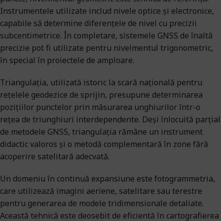
Instrumentele utilizate includ nivele optice și electronice,
capabile să determine diferențele de nivel cu precizii
subcentimetrice. În completare, sistemele GNSS de înaltă
precizie pot fi utilizate pentru nivelmentul trigonometric,
în special în proiectele de amploare.
Triangulația, utilizată istoric la scară națională pentru
rețelele geodezice de sprijin, presupune determinarea
pozițiilor punctelor prin măsurarea unghiurilor într-o
rețea de triunghiuri interdependente. Deși înlocuită parțial
de metodele GNSS, triangulația rămâne un instrument
didactic valoros și o metodă complementară în zone fără
acoperire satelitară adecvată.
Un domeniu în continuă expansiune este fotogrammetria,
care utilizează imagini aeriene, satelitare sau terestre
pentru generarea de modele tridimensionale detaliate.
Această tehnică este deosebit de eficientă în cartografierea