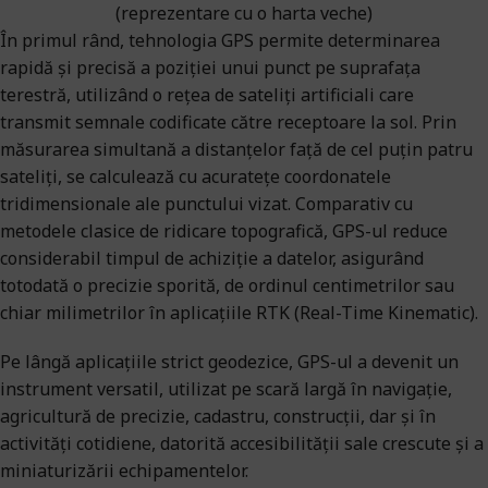
În primul rând, tehnologia GPS permite determinarea
rapidă și precisă a poziției unui punct pe suprafața
terestră, utilizând o rețea de sateliți artificiali care
transmit semnale codificate către receptoare la sol. Prin
măsurarea simultană a distanțelor față de cel puțin patru
sateliți, se calculează cu acuratețe coordonatele
tridimensionale ale punctului vizat. Comparativ cu
metodele clasice de ridicare topografică, GPS-ul reduce
considerabil timpul de achiziție a datelor, asigurând
totodată o precizie sporită, de ordinul centimetrilor sau
chiar milimetrilor în aplicațiile RTK (Real-Time Kinematic).
Pe lângă aplicațiile strict geodezice, GPS-ul a devenit un
instrument versatil, utilizat pe scară largă în navigație,
agricultură de precizie, cadastru, construcții, dar și în
activități cotidiene, datorită accesibilității sale crescute și a
miniaturizării echipamentelor.