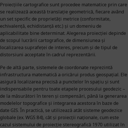
Proiecțiile cartografice sunt procedee matematice prin care
se realizează această translație geometrică, fiecare având
un set specific de proprietăți metrice (conformitate,
echivalență, echidistanță etc.) și un domeniu de
aplicabilitate bine determinat. Alegerea proiecției depinde
de scopul lucrării cartografice, de dimensiunea și
localizarea suprafeței de interes, precum și de tipul de
distorsiuni acceptate în cadrul reprezentării.
Pe de altă parte, sistemele de coordonate reprezintă
infrastructura matematică a oricărui produs geospațial. Ele
asigură localizarea precisă a punctelor în spațiu și sunt
indispensabile pentru toate etapele procesului geodezic –
de la măsurători în teren și compensări, până la generarea
modelelor topografice și integrarea acestora în baze de
date GIS. În practică, se utilizează atât sisteme geodezice
globale (ex. WGS 84), cât și proiecții naționale, cum este
cazul sistemului de proiecție stereografică 1970 utilizat în