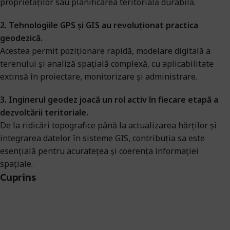
proprietăților sau planificarea teritorială durabilă.
2. Tehnologiile GPS și GIS au revoluționat practica
geodezică.
Acestea permit poziționare rapidă, modelare digitală a
terenului și analiză spațială complexă, cu aplicabilitate
extinsă în proiectare, monitorizare și administrare.
3. Inginerul geodez joacă un rol activ în fiecare etapă a
dezvoltării teritoriale.
De la ridicări topografice până la actualizarea hărților și
integrarea datelor în sisteme GIS, contribuția sa este
esențială pentru acuratețea și coerența informației
spațiale.
Cuprins