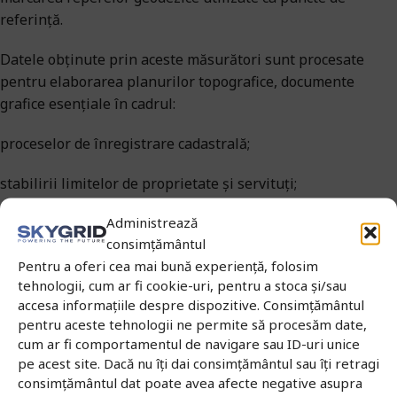
referință.
Datele obținute prin aceste măsurători sunt procesate
pentru elaborarea planurilor topografice, documente
grafice esențiale în cadrul:
proceselor de înregistrare cadastrală;
stabilirii limitelor de proprietate și servituți;
Administrează
reglementării situațiilor litigioase privind posesia sau
consimțământul
vecinătățile;
Pentru a oferi cea mai bună experiență, folosim
autorizării lucrărilor de construcție și amenajare
tehnologii, cum ar fi cookie-uri, pentru a stoca și/sau
accesa informațiile despre dispozitive. Consimțământul
teritorială.
pentru aceste tehnologii ne permite să procesăm date,
cum ar fi comportamentul de navigare sau ID-uri unice
Planurile topografice reflectă în mod fidel realitatea din
pe acest site. Dacă nu îți dai consimțământul sau îți retragi
teren și servesc drept bază pentru:
consimțământul dat poate avea afecte negative asupra