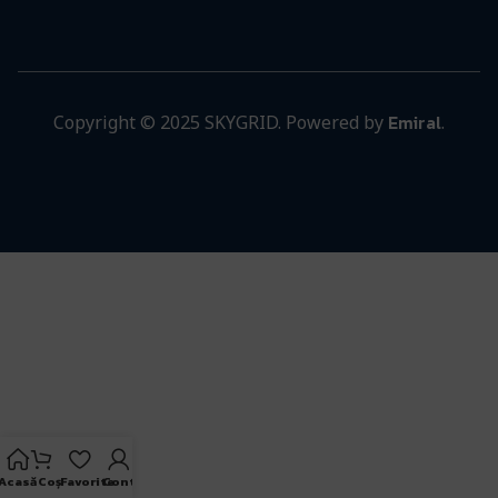
Emiral
Copyright © 2025 SKYGRID. Powered by
.
Acasă
Coș
Favorite
Cont