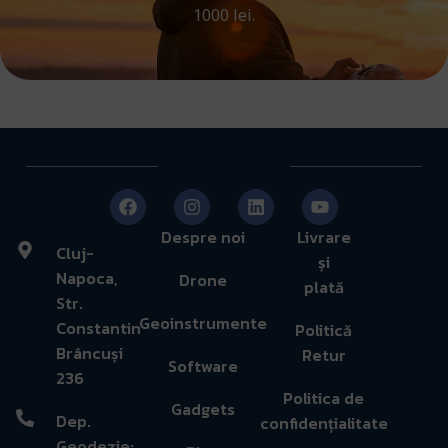
1000 lei.
Despre noi
Livrare
Cluj-
și
Napoca,
Drone
plată
Str.
Geoinstrumente
Constantin
Politică
Brâncuși
Retur
Software
236
Politica de
Gadgets
Dep.
confidențialitate
Geodezie: