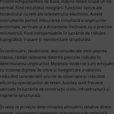
Printre echipamentele de bază, stațiile totale ocupă un loc
central, fiind rezultatul integrării funcțiilor optice ale
teodolitului cu cele ale telemetrului electronic. Aceste
instrumente permit măsurarea simultană a unghiurilor
orizontale, verticale și a distanțelor înclinare, cu o precizie
milimetrică, fiind indispensabile în lucrările de ridicare
topografică, trasare și monitorizare structurală.
În continuare, teodolitele, deși considerate instrumente
clasice, rămân relevante datorită preciziei ridicate în
determinarea unghiurilor. Modelele moderne sunt echipate
cu sisteme digitale de citire și înregistrare a valorilor,
reducând considerabil erorile de observare și crescând
eficiența operațiunilor de teren. Acestea sunt frecvent
utilizate în lucrările de construcții civile, infrastructură și
inginerie structurală.
În ceea ce privește determinarea altitudinii relative dintre
puncte, nivelmentul geometric este tehnica de referință.