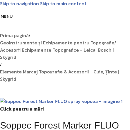
Skip to navigation
Skip to main content
Livrare GRATUITĂ pentru comenzile de peste 1000 lei!
Matrice
MENU
Prima pagină
/
Geoinstrumente și Echipamente pentru Topografie
/
Accesorii Echipamente Topografice - Leica, Bosch |
Skygrid
/
Elemente Marcaj Topografie & Accesorii - Cuie, Ținte |
Skygrid
Click pentru a mări
Soppec Forest Marker FLUO