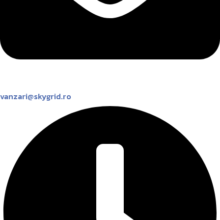
vanzari@skygrid.ro