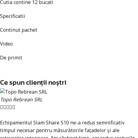
Cutia contine 12 bucati
Specificatii
Continut pachet
Video
De primit
Ce spun clienții noștri
Topo Rebrean SRL





Echipamentul Slam Share S10 ne-a redus semnificativ
timpul necesar pentru măsurătorile fațadelor și ale
releveelor interioare. Am câștigat timp, am redus costurile