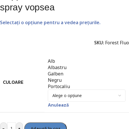
spray vopsea
Selectați o opțiune pentru a vedea prețurile.
SKU:
Forest Fluo
Alb
Albastru
Galben
Negru
CULOARE
Portocaliu
Anulează
-
+
Adaugă în coș