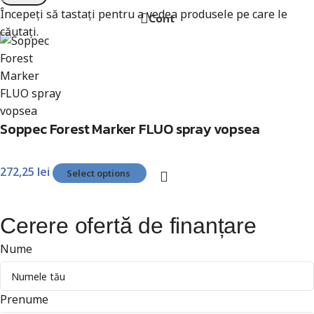
Începeți să tastați pentru a vedea produsele pe care le
Cont
căutați.
Soppec Forest Marker FLUO spray vopsea
272,25
lei
Select options
Cerere ofertă de finanțare
Nume
Prenume