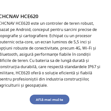
CHCNAV HCE620
CHCNAV HCE620 este un controler de teren robust,
bazat pe Android, conceput pentru sarcini precise de
topografie și cartografiere. Echipat cu un procesor
puternic octa-core, un ecran luminos de 5,5 inci și
opțiuni robuste de conectivitate, precum 4G, Wi-Fi și
Bluetooth, asigură performanțe fiabile în condiții
dificile de teren. Cu bateria sa de lungă durată și
construcția durabilă, care respectă standardele IP67 și
militare, HCE620 oferă o soluție eficientă și fiabilă
pentru profesioniștii din industria construcțiilor,
agriculturii și geospațiale.
Află mai multe