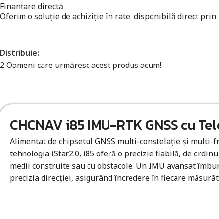
Finanțare directă
Oferim o soluție de achiziție în rate, disponibilă direct prin
Distribuie:
2
Oameni care urmăresc acest produs acum!
CHCNAV i85 IMU-RTK GNSS cu Tel
Alimentat de chipsetul GNSS multi-constelație și multi-
tehnologia iStar2.0, i85 oferă o precizie fiabilă, de ordinul
medii construite sau cu obstacole. Un IMU avansat îmbun
precizia direcției, asigurând încredere în fiecare măsurăt