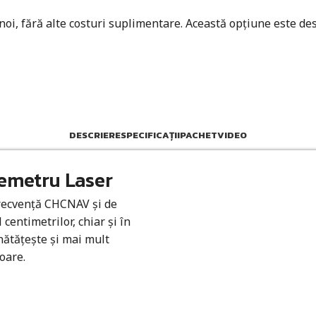
 noi, fără alte costuri suplimentare. Această opțiune este des
DESCRIERE
SPECIFICAȚII
PACHET
VIDEO
emetru Laser
frecvență CHCNAV și de
 centimetrilor, chiar și în
ătățește și mai mult
oare.