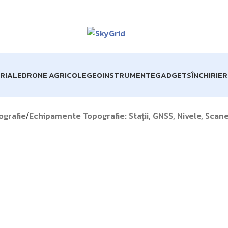
TUITĂ pentru comenzile de peste 1000 lei!
Matrice 4 Enter
RIALE
DRONE AGRICOLE
GEOINSTRUMENTE
GADGETS
ÎNCHIRIE
ografie
Echipamente Topografie: Stații, GNSS, Nivele, Scan
/