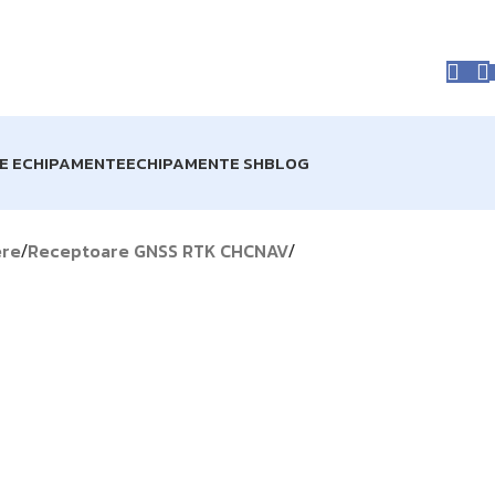
prise acum în STOC!
Livrare GRATUITĂ pentru comenzile de
RE ECHIPAMENTE
ECHIPAMENTE SH
BLOG
ere
Receptoare GNSS RTK CHCNAV
/
/