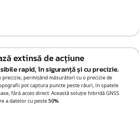
ază extinsă de acțiune
bile rapid, în siguranță și cu precizie.
ă precizie, permițând măsurători cu o precizie de
opografii pot captura puncte peste râuri, în spatele
oase, fără acces direct. Această soluție hibridă GNSS
re a datelor cu peste
50%
.