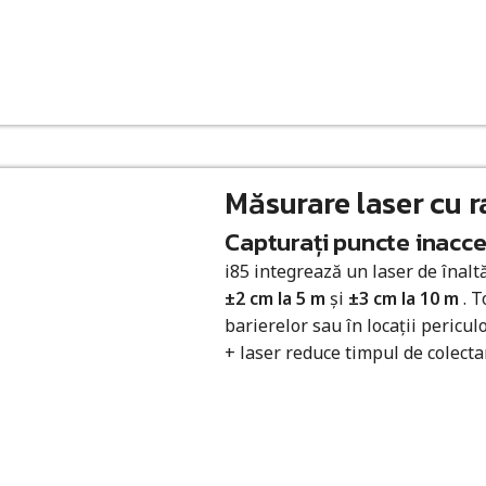
Măsurare laser cu r
Capturați puncte inaccesi
i85 integrează un laser de înalt
±2 cm la 5 m
și
±3 cm la 10 m
. T
barierelor sau în locații pericul
+ laser reduce timpul de colecta