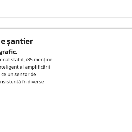
de șantier
grafic.
onal stabil, i85 menține
nteligent al amplificării
p ce un senzor de
nsistentă în diverse