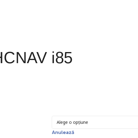
HCNAV i85
Anulează