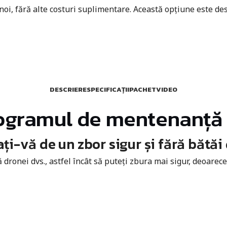
 noi, fără alte costuri suplimentare. Această opțiune este des
DESCRIERE
SPECIFICAȚII
PACHET
VIDEO
ogramul de mentenanță 
ți-vă de un zbor sigur și fără bătăi
ronei dvs., astfel încât să puteți zbura mai sigur, deoarec