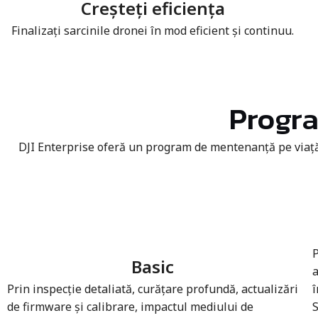
Creșteți eficiența
Finalizați sarcinile dronei în mod eficient și continuu.
Progra
DJI Enterprise oferă un program de mentenanță pe viață d
P
Basic
a
Prin inspecție detaliată, curățare profundă, actualizări
î
de firmware și calibrare, impactul mediului de
S