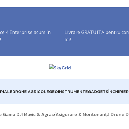
ce 4 Enterprise acum în
Livrare GRATUITĂ pentru com
!
lei!
RIALE
DRONE AGRICOLE
GEOINSTRUMENTE
GADGETS
ÎNCHIRIE
e Gama DJI Mavic & Agras
Asigurare & Mentenanță Drone DJI
/