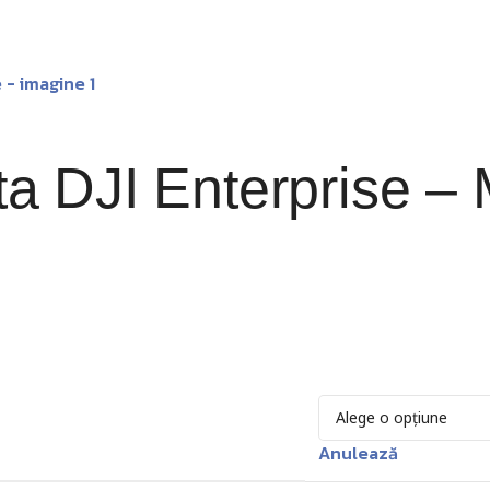
 DJI Enterprise – M
Anulează