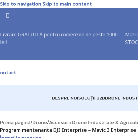
Skip to navigation
Skip to main content
Livrare GRATUITĂ pentru comenzile de peste 1000
Matri
lei!
STOC
ontact
DESPRE NOI
SOLUȚII B2B
DRONE INDUST
Prima pagină
Drone
Accesorii Drone Industriale & Agricol
/
/
Program mentenanta DJI Enterprise – Mavic 3 Enterprise
Înapoi la produse