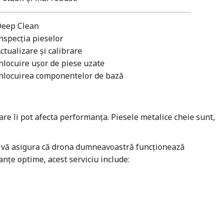
Deep Clean
nspecția pieselor
ctualizare și calibrare
nlocuire ușor de piese uzate
nlocuirea componentelor de bază
are îi pot afecta performanța. Piesele metalice cheie sunt,
a vă asigura că drona dumneavoastră funcționează
anțe optime, acest serviciu include: