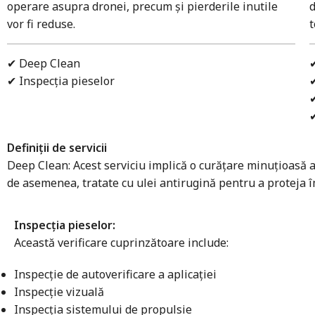
operare asupra dronei, precum și pierderile inutile
vor fi reduse.
t
✔ Deep Clean
✔ Inspecția pieselor
✔
✔
✔
Definiții de servicii
Deep Clean: Acest serviciu implică o curățare minuțioasă a 
de asemenea, tratate cu ulei antirugină pentru a proteja îm
Inspecția pieselor:
Această verificare cuprinzătoare include:
Inspecție de autoverificare a aplicației
Inspecție vizuală
Inspecția sistemului de propulsie