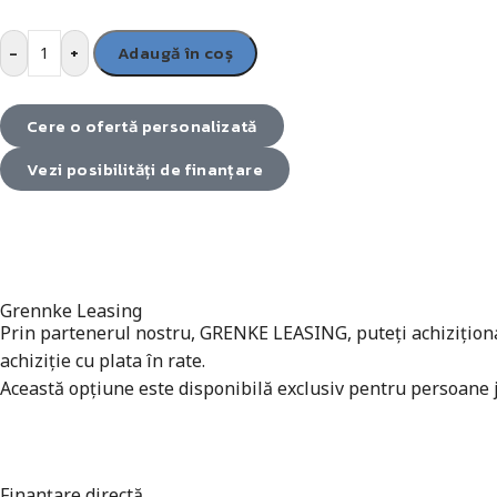
-
+
Adaugă în coș
Cere o ofertă personalizată
Vezi posibilități de finanțare
Grennke Leasing
Prin partenerul nostru, GRENKE LEASING, puteți achiziționa a
achiziție cu plata în rate.
Această opțiune este disponibilă exclusiv pentru persoane ju
Finanțare directă