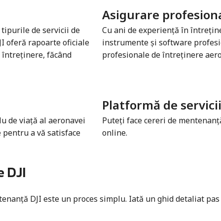
Asigurare profesional
tipurile de servicii de
Cu ani de experiență în întreține
JI oferă rapoarte oficiale
instrumente și software profesio
e întreținere, făcând
profesionale de întreținere ae
Platformă de servici
lu de viață al aeronavei
Puteți face cereri de mentenanță
e pentru a vă satisface
online.
e DJI
nță DJI este un proces simplu. Iată un ghid detaliat pas cu