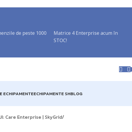
enzile de peste 1000
Matrice 4 Enterprise acum în
STOC!
RE ECHIPAMENTE
ECHIPAMENTE SH
BLOG
: Care Enterprise | SkyGrid
/