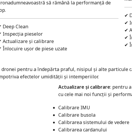
dronadumneavoastră să rămână la performanță de
op.
✔ 
✔ I
✔ Deep Clean
✔ A
 Inspecția pieselor
✔ Î
 Actualizare și calibrare
✔ Î
 Înlocuire ușor de piese uzate
dronei pentru a îndepărta praful, nisipul și alte particule c
potriva efectelor umidității și intemperiilor.
Actualizare și calibrare
: pentru 
cu cele mai noi funcții și perform
Calibrare IMU
Calibrare busola
Calibrarea sistemului de vedere
Calibrarea cardanului