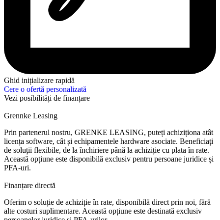
Ghid inițializare rapidă
Cere o ofertă personalizată
Vezi posibilități de finanțare
Grennke Leasing
Prin partenerul nostru, GRENKE LEASING, puteți achiziționa atât
licența software, cât și echipamentele hardware asociate. Beneficiați
de soluții flexibile, de la închiriere până la achiziție cu plata în rate.
Această opțiune este disponibilă exclusiv pentru persoane juridice și
PFA-uri.
Finanțare directă
Oferim o soluție de achiziție în rate, disponibilă direct prin noi, fără
alte costuri suplimentare. Această opțiune este destinată exclusiv
persoanelor juridice și PFA-urilor.