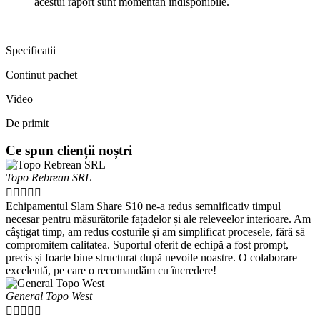
acestui raport sunt momentan indisponibile.
Specificatii
Continut pachet
Video
De primit
Ce spun clienții noștri
Topo Rebrean SRL





Echipamentul Slam Share S10 ne-a redus semnificativ timpul
necesar pentru măsurătorile fațadelor și ale releveelor interioare. Am
câștigat timp, am redus costurile și am simplificat procesele, fără să
compromitem calitatea. Suportul oferit de echipă a fost prompt,
precis și foarte bine structurat după nevoile noastre. O colaborare
excelentă, pe care o recomandăm cu încredere!
General Topo West




