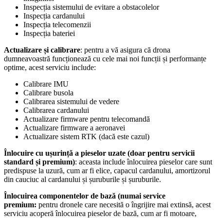
Inspecția sistemului de evitare a obstacolelor
Inspecția cardanului
Inspecția telecomenzii
Inspecția bateriei
Actualizare și calibrare
: pentru a vă asigura că drona
dumneavoastră funcționează cu cele mai noi funcții și performanțe
optime, acest serviciu include:
Calibrare IMU
Calibrare busola
Calibrarea sistemului de vedere
Calibrarea cardanului
Actualizare firmware pentru telecomandă
Actualizare firmware a aeronavei
Actualizare sistem RTK (dacă este cazul)
Înlocuire cu ușurință a pieselor uzate (doar pentru servicii
standard și premium)
: aceasta include înlocuirea pieselor care sunt
predispuse la uzură, cum ar fi elice, capacul cardanului, amortizorul
din cauciuc al cardanului și șuruburile și șuruburile.
Înlocuirea componentelor de bază (numai service
premium:
pentru dronele care necesită o îngrijire mai extinsă, acest
serviciu acoperă înlocuirea pieselor de bază, cum ar fi motoare,