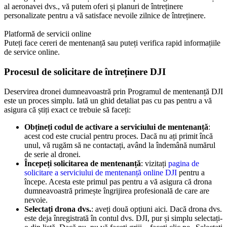
al aeronavei dvs., vă putem oferi și planuri de întreținere
personalizate pentru a vă satisface nevoile zilnice de întreținere.
Platformă de servicii online
Puteți face cereri de mentenanță sau puteți verifica rapid informațiile
de service online.
Procesul de solicitare de întreținere DJI
Deservirea dronei dumneavoastră prin Programul de mentenanță DJI
este un proces simplu. Iată un ghid detaliat pas cu pas pentru a vă
asigura că știți exact ce trebuie să faceți:
Obțineți codul de activare a serviciului de mentenanță
:
acest cod este crucial pentru proces. Dacă nu ați primit încă
unul, vă rugăm să ne contactați, având la îndemână numărul
de serie al dronei.
Începeți solicitarea de mentenanță
: vizitați
pagina de
solicitare a serviciului de mentenanță online DJI
pentru a
începe. Acesta este primul pas pentru a vă asigura că drona
dumneavoastră primește îngrijirea profesională de care are
nevoie.
Selectați drona dvs.
: aveți două opțiuni aici. Dacă drona dvs.
este deja înregistrată în contul dvs. DJI, pur și simplu selectați-