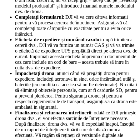
o din listă. Dacă nu, nu vă faceți griji – faceți clic pe „Selectați
modelul produsului” și introduceți manual numele modelului
dvs. de dronă.
Completați formularul
: DJI vă va cere câteva informații
pentru a vă procesa cererea de întreținere. Asigurați-vă că
completați toate câmpurile cu exactitate pentru a evita orice
întârzieri.
Eticheta de expediere și numărul cazului
: după trimiterea
cererii dvs., DJI vă va furniza un număr CAS și vă va trimite
o etichetă de expediere UPS preplătită direct pe adresa dvs. de
e-mail. Imprimați această etichetă împreună cu documentul de
caz care include un cod de bare – acesta trebuie să intre în
cutia dvs. de expediere.
Împachetați drona
: atunci când vă pregătiți drona pentru
expediere, includeți aeronava în sine, orice încărcătură utilă și
bateriile (cu condiția ca acestea să nu fie deteriorate). Nu uitați
să eliminați obiectele personale, cum ar fi cardurile SD, pentru
a preveni pierderea. Pentru siguranța dronei și pentru a
respecta reglementările de transport, asigurați-vă că drona este
ambalată în siguranță.
Finalizarea și returnarea întreținerii
: odată ce DJI primește
drona dvs., ei vor efectua sarcinile de întreținere necesare.
După finalizare, drona dvs. vă va fi expediată înapoi, însoțită
de un raport de întreținere tipărit care detaliază munca
efectuată. Vă rugăm să rețineți că versiunile digitale ale