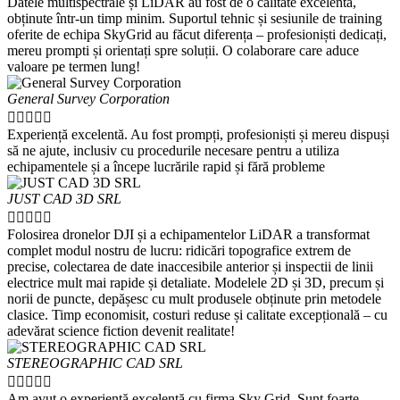
Datele multispectrale și LiDAR au fost de o calitate excelentă,
obținute într-un timp minim. Suportul tehnic și sesiunile de training
oferite de echipa SkyGrid au făcut diferența – profesioniști dedicați,
mereu prompti și orientați spre soluții. O colaborare care aduce
valoare pe termen lung!
General Survey Corporation





Experiență excelentă. Au fost prompți, profesioniști și mereu dispuși
să ne ajute, inclusiv cu procedurile necesare pentru a utiliza
echipamentele și a începe lucrările rapid și fără probleme
JUST CAD 3D SRL





Folosirea dronelor DJI și a echipamentelor LiDAR a transformat
complet modul nostru de lucru: ridicări topografice extrem de
precise, colectarea de date inaccesibile anterior și inspectii de linii
electrice mult mai rapide și detaliate. Modelele 2D și 3D, precum și
norii de puncte, depășesc cu mult produsele obținute prin metodele
clasice. Timp economisit, costuri reduse și calitate excepțională – cu
adevărat science fiction devenit realitate!
STEREOGRAPHIC CAD SRL





Am avut o experiență excelentă cu firma Sky Grid. Sunt foarte