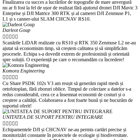
Finalizarea cu succes a lucrărilor de topografie de mare anvergură
nu ar fi fost la fel de ușor de realizat fără ajutorul dronei DJI Mavic 3
Enteprise și DJI Matrice 300 RTK și al camerei DJI Zenmuse P1,
L1 și s canner-ului SLAM CHCNAV RS10.
Darleot Goup





Scanările LiDAR realizate cu RS10 și RTK 350 Zenmuse L2 ne-au
ajutat să economisim timp, să creștem calitatea și să simplificăm
procesele. Echipa s-a dovedit extrem de profesionistă și orientată
spre soluții. O experiență pe care o recomandăm cu încredere!
Komora Engineering





Cu Share PSDK 102s V3 am reușit să generăm rapid mesh și
ortofotoplan, fără zboruri oblice. Timpul de colectare a datelor s-a
redus considerabil, ceea ce a însemnat economii de costuri și o
creștere a calității. Colaborarea a fost foarte bună și ne bucurăm de
suportul oferit!
UNITATEA DE SUPORT PENTRU INTEGRARE





Echipamentele DJI și CHCNAV ne-au permis cartări precise și
monitorizări constante în proiectele de ecologie și biodiversitate.