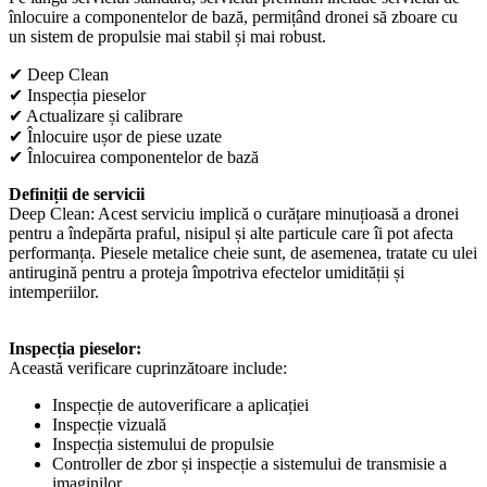
înlocuire a componentelor de bază, permițând dronei să zboare cu
un sistem de propulsie mai stabil și mai robust.
✔ Deep Clean
✔ Inspecția pieselor
✔ Actualizare și calibrare
✔ Înlocuire ușor de piese uzate
✔ Înlocuirea componentelor de bază
Definiții de servicii
Deep Clean: Acest serviciu implică o curățare minuțioasă a dronei
pentru a îndepărta praful, nisipul și alte particule care îi pot afecta
performanța. Piesele metalice cheie sunt, de asemenea, tratate cu ulei
antirugină pentru a proteja împotriva efectelor umidității și
intemperiilor.
Inspecția pieselor:
Această verificare cuprinzătoare include:
Inspecție de autoverificare a aplicației
Inspecție vizuală
Inspecția sistemului de propulsie
Controller de zbor și inspecție a sistemului de transmisie a
imaginilor