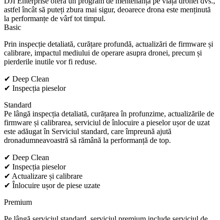
DJI Enterprise oferă un program de mentenanță pe viață dronei dvs.,
astfel încât să puteți zbura mai sigur, deoarece drona este menținută
la performanțe de vârf tot timpul.
Basic
Prin inspecție detaliată, curățare profundă, actualizări de firmware și
calibrare, impactul mediului de operare asupra dronei, precum și
pierderile inutile vor fi reduse.
✔ Deep Clean
✔ Inspecția pieselor
Standard
Pe lângă inspecția detaliată, curățarea în profunzime, actualizările de
firmware și calibrarea, serviciul de înlocuire a pieselor ușor de uzat
este adăugat în Serviciul standard, care împreună ajută
dronadumneavoastră să rămână la performanță de top.
✔ Deep Clean
✔ Inspecția pieselor
✔ Actualizare și calibrare
✔ Înlocuire ușor de piese uzate
Premium
Pe lângă serviciul standard, serviciul premium include serviciul de