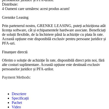
Distribuie:
4
Oameni care urmăresc acest produs acum!
Grennke Leasing
Prin partenerul nostru, GRENKE LEASING, puteți achiziționa atât
licența software, cât și echipamentele hardware asociate. Beneficiați
de soluții flexibile, de la închiriere până la achiziție cu plata în rate.
Această opțiune este disponibilă exclusiv pentru persoane juridice și
PFA-uri.
Finanțare directă
Oferim o soluție de achiziție în rate, disponibilă direct prin noi, fără
alte costuri suplimentare. Această opțiune este destinată exclusiv
persoanelor juridice și PFA-urilor.
Payment Methods:
Descriere
Specificații
Pachet
Video