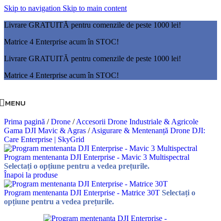
Skip to navigation
Skip to main content
Livrare GRATUITĂ pentru comenzile de peste 1000 lei!
Matrice 4 Enterprise acum în STOC!
Livrare GRATUITĂ pentru comenzile de peste 1000 lei!
Matrice 4 Enterprise acum în STOC!
MENU
Prima pagină
/
Drone
/
Accesorii Drone Industriale & Agricole
Gama DJI Mavic & Agras
/
Asigurare & Mentenanță Drone DJI:
Care Enterprise | SkyGrid
Program mentenanta DJI Enterprise - Mavic 3 Multispectral
Selectați o opțiune pentru a vedea prețurile.
Înapoi la produse
Program mentenanta DJI Enterprise - Matrice 30T
Selectați o
opțiune pentru a vedea prețurile.