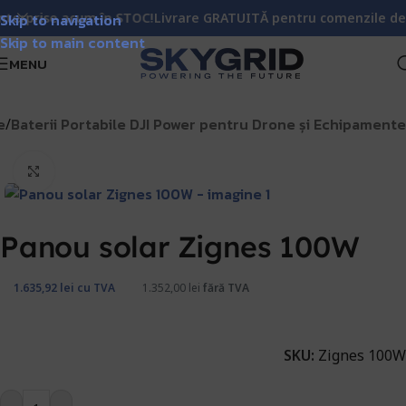
rprise acum în STOC!
Skip to navigation
Livrare GRATUITĂ pentru comenzile de pes
Skip to main content
MENU
e
Baterii Portabile DJI Power pentru Drone și Echipamente
/
Click pentru a mări
Panou solar Zignes 100W
1.635,92
lei
cu TVA
1.352,00
lei
fără TVA
SKU:
Zignes 100W