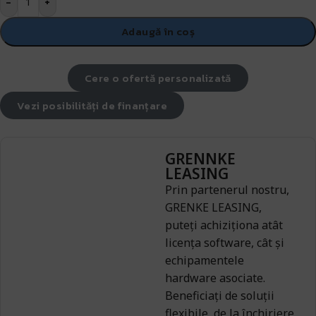
-
+
Adaugă în coș
Cere o ofertă personalizată
Vezi posibilități de finanțare
GRENNKE
LEASING
Prin partenerul nostru,
GRENKE LEASING,
puteți achiziționa atât
licența software, cât și
echipamentele
hardware asociate.
Beneficiați de soluții
flexibile, de la închiriere