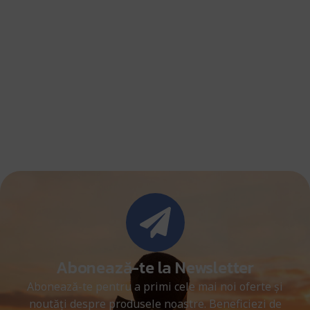
Abonează-te la Newsletter
Abonează-te pentru a primi cele mai noi oferte și
noutăți despre produsele noastre. Beneficiezi de