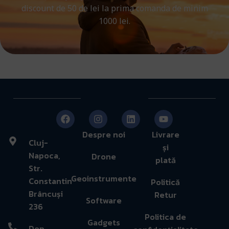
discount de 50 de lei la prima comanda de minim
1000 lei.
Despre noi
Livrare
Cluj-
și
Napoca,
Drone
plată
Str.
Geoinstrumente
Constantin
Politică
Brâncuși
Retur
Software
236
Politica de
Gadgets
Dep.