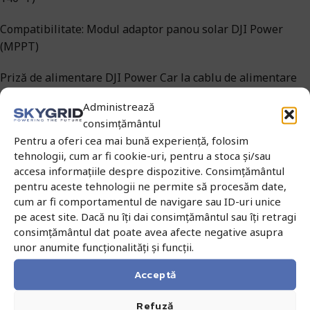
Compatibilitate: Modul adaptor panou solar DJI Power
(MPPT)
Priză de alimentare DJI Power Car la cablu de alimentare
SDC (12V/24V)
Administrează
consimțământul
Pentru a oferi cea mai bună experiență, folosim
Ce spun clienții noștri
tehnologii, cum ar fi cookie-uri, pentru a stoca și/sau
accesa informațiile despre dispozitive. Consimțământul
General Topo West
pentru aceste tehnologii ne permite să procesăm date,





cum ar fi comportamentul de navigare sau ID-uri unice
pe acest site. Dacă nu îți dai consimțământul sau îți retragi
Finalizarea cu succes a lucrărilor de topografie de mare
S
consimțământul dat poate avea afecte negative asupra
anvergură nu ar fi fost la fel de ușor de realizat fără ajutorul
a
unor anumite funcționalități și funcții.
dronei DJI Mavic 3 Enteprise și DJI Matrice 300 RTK și al
s
camerei DJI Zenmuse P1, L1 și s canner-ului SLAM CHCNAV
p
Acceptă
RS10.
r
Refuză