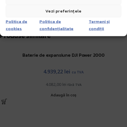
Vezi preferințele
Politica de
Politica de
Termeni și
cookies
confidențialitate
condiții
Produse similare
Baterie de expansiune DJI Power 2000
4.939,22
lei
cu TVA
4.082,00
lei
fără TVA
Adaugă în coș