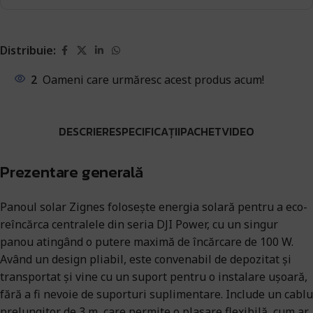
Distribuie:
2
Oameni care urmăresc acest produs acum!
DESCRIERE
SPECIFICAȚII
PACHET
VIDEO
Prezentare generală
Panoul solar Zignes folosește energia solară pentru a eco-
reîncărca centralele din seria DJI Power, cu un singur
panou atingând o putere maximă de încărcare de 100 W.
Având un design pliabil, este convenabil de depozitat și
transportat și vine cu un suport pentru o instalare ușoară,
fără a fi nevoie de suporturi suplimentare. Include un cablu
prelungitor de 3 m, care permite o plasare flexibilă, cum ar