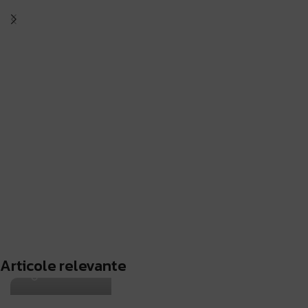
Antohi Mircea
Articole relevante