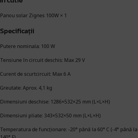
In cutie
Panou solar Zignes 100W × 1
Specificații
Putere nominala: 100 W
Tensiune în circuit deschis: Max 29 V
Curent de scurtcircuit: Max 6 A
Greutate: Aprox. 4,1 kg
Dimensiuni deschise: 1286×532×25 mm (L×L×H)
Dimensiuni pliate: 343×532×50 mm (L×L×H)
Temperatura de funcționare: -20° până la 60° C (-4° până la
140° F)