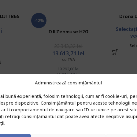
 DJI TB65
Drona D
-42%
Selectaț
i
DJI Zenmuse H20
ve
23.343,32
lei
Sel
13.613,71
lei
cu TVA
ș
19.292,00
lei
11.251,00
lei
fără TVA
Administrează consimțământul
Adaugă în coș
ai bună experiență, folosim tehnologii, cum ar fi cookie-uri, pen
 despre dispozitive. Consimțământul pentru aceste tehnologii n
r fi comportamentul de navigare sau ID-uri unice pe acest site.
îți retragi consimțământul dat poate avea afecte negative asup
ii.