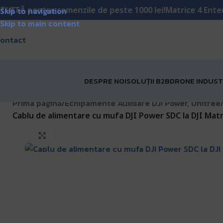
ntru comenzile de peste 1000 lei!
Matrice 4 Enterprise a
Skip to navigation
Skip to main content
ontact
DESPRE NOI
SOLUȚII B2B
DRONE INDUST
Prima pagină
Echipamente Auxiliare DJI Power, Unitree
/
Cablu de alimentare cu mufa DJI Power SDC la DJI Matr
Click pentru a mări