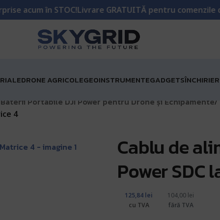
cum în STOC!
Livrare GRATUITĂ pentru comenzile de peste 
RIALE
DRONE AGRICOLE
GEOINSTRUMENTE
GADGETS
ÎNCHIRIE
Baterii Portabile DJI Power pentru Drone și Echipamente
/
/
ice 4
Cablu de ali
Power SDC la
125,84
lei
104,00
lei
cu TVA
fără TVA