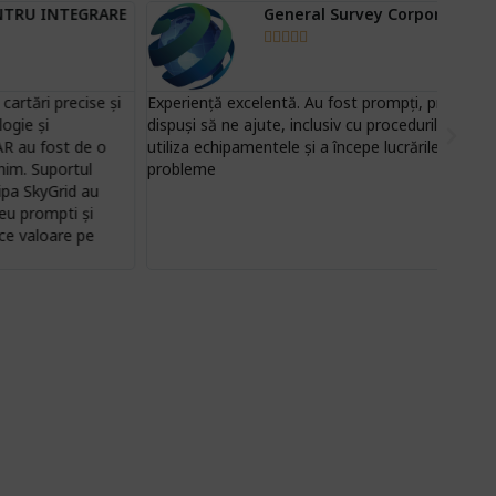
General Survey Corporation





xperiență excelentă. Au fost prompți, profesioniști și mereu
Folosi
ispuși să ne ajute, inclusiv cu procedurile necesare pentru a
transf
tiliza echipamentele și a începe lucrările rapid și fără
topogr
robleme
inacces
rapide
puncte
clasic
excepț