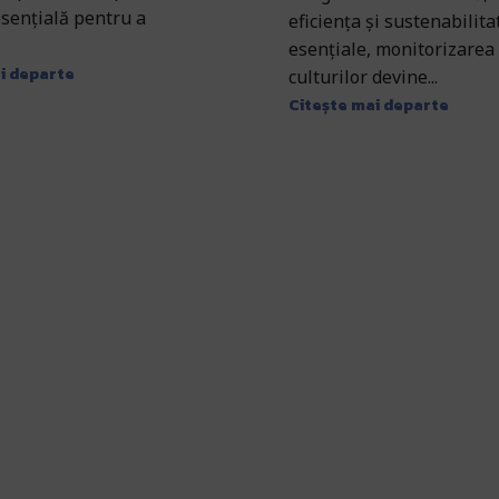
esențială pentru a
eficiența și sustenabilit
esențiale, monitorizarea 
i departe
culturilor devine...
Citește mai departe