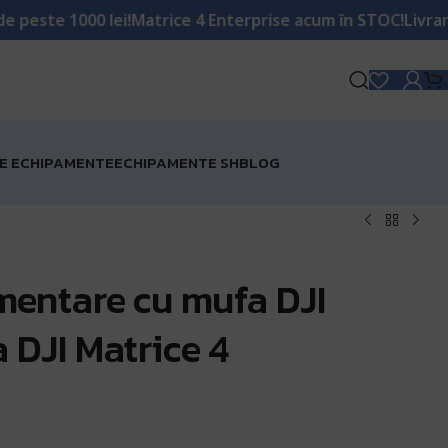
1000 lei!
Matrice 4 Enterprise acum în STOC!
Livrare GRATU
RE ECHIPAMENTE
ECHIPAMENTE SH
BLOG
mentare cu mufa DJI
 DJI Matrice 4