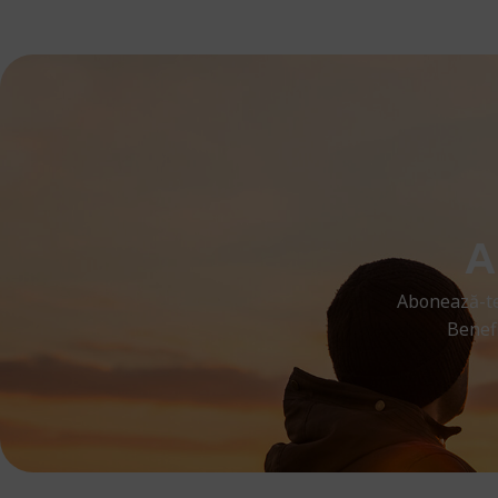
A
Abonează-te
Benefi