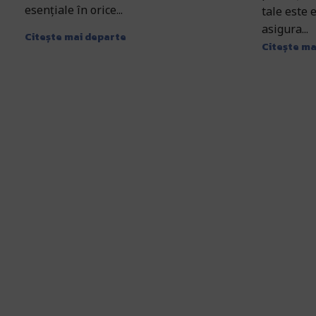
esențiale în orice...
tale este 
asigura...
Citește mai departe
Citește ma