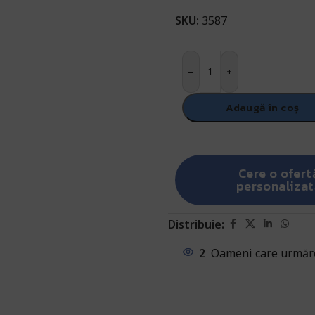
SKU:
3587
-
+
Adaugă în coș
Cere o ofert
personalizat
Distribuie:
2
Oameni care urmăre