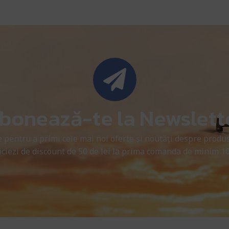
bonează-te la Newslett
 pentru a primi cele mai noi oferte și noutăți despre produs
ciezi de discount de 50 de lei la prima comanda de minim 10