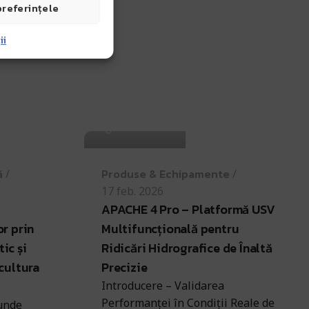
preferințele
ii
Antohi Mircea
ă
Produse & Echipamente
17 feb. 2026
APACHE 4 Pro – Platformă USV
r prin
Multifuncțională pentru
ic și
Ridicări Hidrografice de Înaltă
cultura
Precizie
Introducere – Validarea
Performanței în Condiții Reale de
 unde