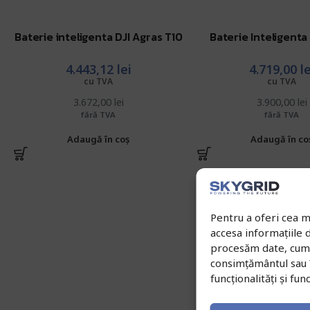
Baterie inteligenta DJI Agras T10
Baterie Inteligenta
4.443,12
lei
4.719,00
le
cu TVA
cu TVA
3.672,00
lei
3.900,00
lei
fără TVA
fără TVA
Adaugă în coș
Adaugă în co
Pentru a oferi cea m
accesa informațiile
procesăm date, cum a
consimțământul sau 
funcționalități și funcț