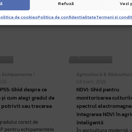
tă
Refuză
Vezi 
olitica de cookies
Politica de confidențialitate
Termeni și condiț
rcea
Antohi Mircea
& Echipamente
Agricultură & Silvicultur
2026
04 mart. 2026
IP55: Ghid despre ce
NDVI: Ghid pentru
și cum alegi gradul de
monitorizarea culturilo
 potrivit sau trecerea
spectrul electromagnet
integrarea NDVI în agri
inteligentă
radului corect de
 IP pentru echipamentele
În agricultura modernă,