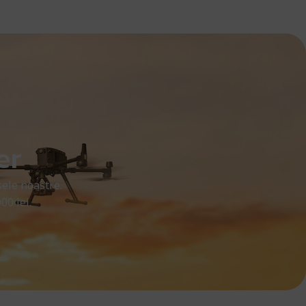
er
ele noastre.
00 lei.