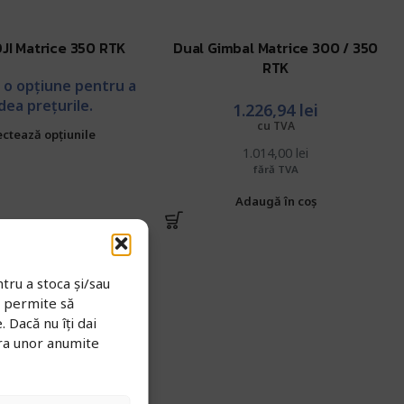
JI Matrice 350 RTK
Dual Gimbal Matrice 300 / 350
RTK
i o opțiune pentru a
dea prețurile.
1.226,94
lei
cu TVA
ectează opțiunile
1.014,00
lei
fără TVA
Adaugă în coș
tru a stoca și/sau
e permite să
 Dacă nu îți dai
ra unor anumite