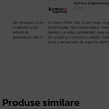
Komora Engineering





L2 ne-
Cu Share PSDK 102s V3 am reușit să generăm rapid mesh și
să
ortofotoplan, fără zboruri oblice. Timpul de colectare a
datelor s-a redus considerabil, ceea ce a însemnat economii
care o
de costuri și o creștere a calității. Colaborarea a fost foarte
bună și ne bucurăm de suportul oferit!
Produse similare