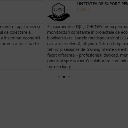
UNITATEA DE SUPORT PENTRU INTEGRARE





Echipamentele DJI și CHCNAV ne-au permis cartări precise și
E
monitorizări constante în proiectele de ecologie și
d
biodiversitate. Datele multispectrale și LiDAR au fost de o
u
calitate excelentă, obținute într-un timp minim. Suportul
p
tehnic și sesiunile de training oferite de echipa SkyGrid au
făcut diferența – profesioniști dedicați, mereu prompti și
orientați spre soluții. O colaborare care aduce valoare pe
termen lung!