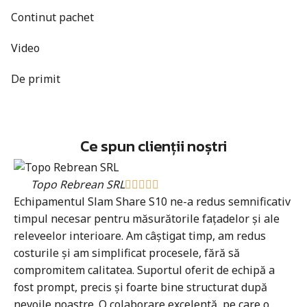
Continut pachet
Video
De primit
Ce spun clienții noștri
Topo Rebrean SRL





Echipamentul Slam Share S10 ne-a redus semnificativ
Fi
timpul necesar pentru măsurătorile fațadelor și ale
ma
releveelor interioare. Am câștigat timp, am redus
fă
costurile și am simplificat procesele, fără să
Ma
compromitem calitatea. Suportul oferit de echipă a
ca
fost prompt, precis și foarte bine structurat după
nevoile noastre. O colaborare excelentă, pe care o