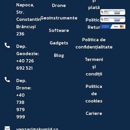
și
Napoca,
Drone
plată
Str.
Geoinstrumente
Constantin
Politică
Brâncuși
Retur
Software
236
Politica de
Gadgets
Dep.
confidențialitate
Geodezie:
Blog
Termeni
+40 726
și
692 521
condiții
Dep.
Politica
Drone:
de
+40
cookies
738
979
Cariere
999
vanzari@skygrid.ro