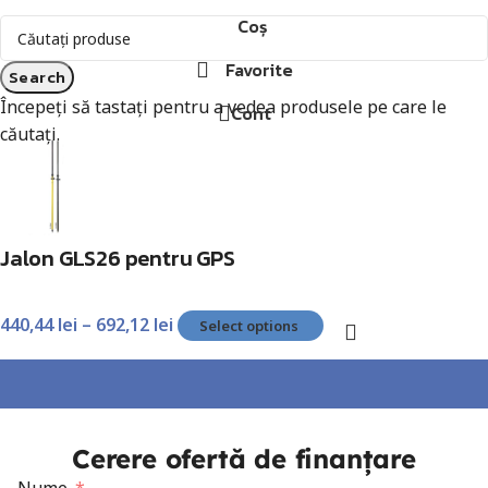
Coș
Favorite
Search
Începeți să tastați pentru a vedea produsele pe care le
Cont
căutați.
Jalon GLS26 pentru GPS
440,44
lei
–
692,12
lei
Select options
Cerere ofertă de finanțare