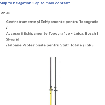
Skip to navigation
Skip to main content
Livrare GRATUITĂ pentru comenzile de peste 1000 lei!
Matrice
MENU
Prima pagină
/
Geoinstrumente și Echipamente pentru Topografie
/
Accesorii Echipamente Topografice - Leica, Bosch |
Skygrid
Jaloane Profesionale pentru Stații Totale și GPS
/