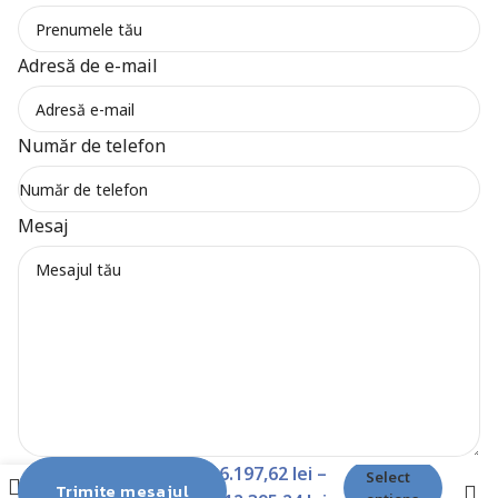
Adresă de e-mail
Număr de telefon
Mesaj
DJI Care
6.197,62
lei
–
Select
Enterprise –
Trimite mesajul