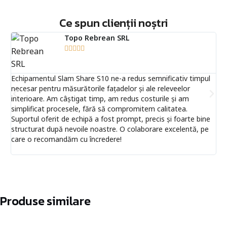
Ce spun clienții noștri
Topo Rebrean SRL





Echipamentul Slam Share S10 ne-a redus semnificativ timpul
Fin
necesar pentru măsurătorile fațadelor și ale releveelor
anv
interioare. Am câștigat timp, am redus costurile și am
dro
simplificat procesele, fără să compromitem calitatea.
ca
Suportul oferit de echipă a fost prompt, precis și foarte bine
RS
structurat după nevoile noastre. O colaborare excelentă, pe
care o recomandăm cu încredere!
Produse similare