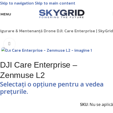
Skip to navigation
Skip to main content
Livrare GRATUITĂ pentru comenzile de peste 1000 lei!
Matrice
MENU
igurare & Mentenanță Drone DJI: Care Enterprise | SkyGrid
Click pentru a mări
DJI Care Enterprise –
Zenmuse L2
Selectați o opțiune pentru a vedea
prețurile.
SKU:
Nu se aplică