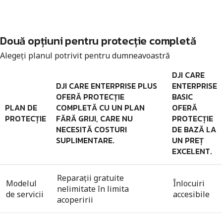
Două opțiuni pentru protecție completă
Alegeți planul potrivit pentru dumneavoastră
DJI CARE
DJI CARE ENTERPRISE PLUS
ENTERPRISE
OFERĂ PROTECȚIE
BASIC
PLAN DE
COMPLETĂ CU UN PLAN
OFERĂ
PROTECȚIE
FĂRĂ GRIJI, CARE NU
PROTECȚIE
NECESITĂ COSTURI
DE BAZĂ LA
SUPLIMENTARE.
UN PREȚ
EXCELENT.
Reparații gratuite
Modelul
Înlocuiri
nelimitate în limita
de servicii
accesibile
acoperirii