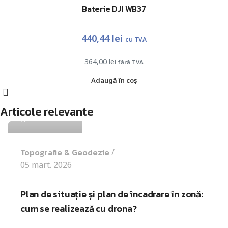
Baterie DJI WB37
440,44
lei
cu TVA
364,00
lei
fără TVA
Adaugă în coș
Antohi Mircea
Articole relevante
Topografie & Geodezie
05 mart. 2026
Plan de situație și plan de încadrare în zonă:
cum se realizează cu drona?