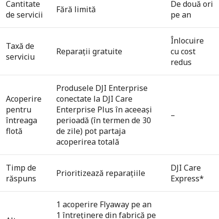
Cantitate
De două ori
Fără limită
de servicii
pe an
Înlocuire
Taxă de
Reparații gratuite
cu cost
serviciu
redus
Produsele DJI Enterprise
Acoperire
conectate la DJI Care
pentru
Enterprise Plus în aceeași
–
întreaga
perioadă (în termen de 30
flotă
de zile) pot partaja
acoperirea totală
Timp de
DJI Care
Prioritizează reparațiile
răspuns
Express*
1 acoperire Flyaway pe an
1 întreținere din fabrică pe