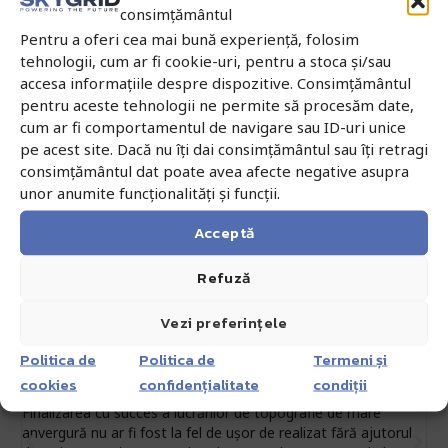
durează în mod normal cinci zile lucrătoare pentru a
consimțământul
efectua intervenția.
Pentru a oferi cea mai bună experiență, folosim
tehnologii, cum ar fi cookie-uri, pentru a stoca și/sau
accesa informațiile despre dispozitive. Consimțământul
pentru aceste tehnologii ne permite să procesăm date,
cum ar fi comportamentul de navigare sau ID-uri unice
Beneficiați de livrare gratuită a produsului reparat
pe acest site. Dacă nu îți dai consimțământul sau îți retragi
sau înlocuit.
consimțământul dat poate avea afecte negative asupra
unor anumite funcționalități și funcții.
Acceptă
Refuză
Ce spun clienții noștri
Vezi preferințele
General Topo West





Politica de
Politica de
Termeni și
cookies
confidențialitate
condiții
Finalizarea cu succes a lucrărilor de topografie de mare
S
anvergură nu ar fi fost la fel de ușor de realizat fără ajutorul
a