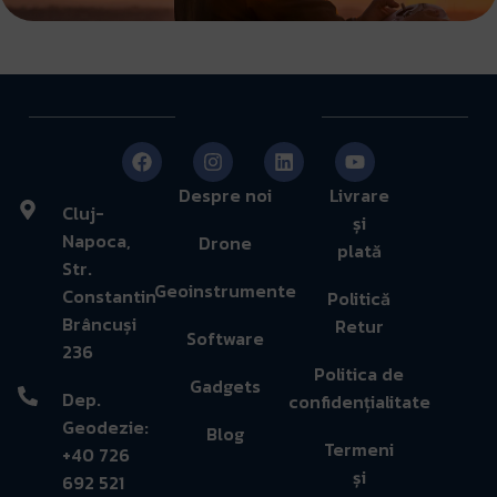
Despre noi
Livrare
Cluj-
și
Napoca,
Drone
plată
Str.
Geoinstrumente
Constantin
Politică
Brâncuși
Retur
Software
236
Politica de
Gadgets
Dep.
confidențialitate
Geodezie:
Blog
Termeni
+40 726
și
692 521