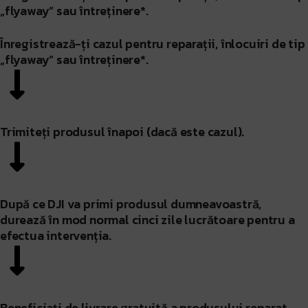
„flyaway” sau întreținere*.
Înregistrează-ți cazul pentru reparații, înlocuiri de tip
„flyaway” sau întreținere*.
Trimiteți produsul înapoi (dacă este cazul).
După ce DJI va primi produsul dumneavoastră,
durează în mod normal cinci zile lucrătoare pentru a
efectua intervenția.
Beneficiați de livrare gratuită a produsului reparat