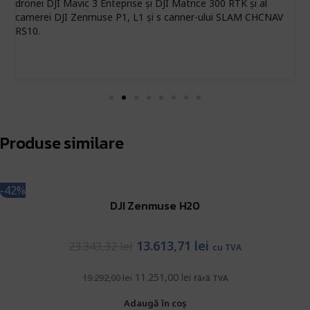
dronei DJI Mavic 3 Enteprise și DJI Matrice 300 RTK și al
s
camerei DJI Zenmuse P1, L1 și s canner-ului SLAM CHCNAV
p
RS10.
r
Produse similare
-42%
DJI Zenmuse H20
13.613,71
lei
23.343,32
lei
cu TVA
11.251,00
lei
19.292,00
lei
fără TVA
Adaugă în coș