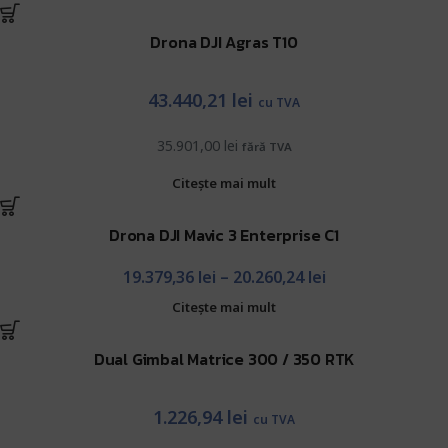
Drona DJI Agras T10
43.440,21
lei
cu TVA
35.901,00
lei
fără TVA
Citește mai mult
Drona DJI Mavic 3 Enterprise C1
19.379,36
lei
–
20.260,24
lei
Citește mai mult
Dual Gimbal Matrice 300 / 350 RTK
1.226,94
lei
cu TVA