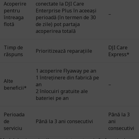
Acoperire
conectate la DJI Care
pentru
Enterprise Plus în aceeași
–
întreaga
perioadă (în termen de 30
flotă
de zile) pot partaja
acoperirea totală
Timp de
DJI Care
Prioritizează reparațiile
răspuns
Express*
1 acoperire Flyaway pe an
1 întreținere din fabrică pe
Alte
an
–
beneficii*
2 înlocuiri gratuite ale
bateriei pe an
Perioada
Până la 3
de
Până la 3 ani consecutivi
ani
serviciu
consecutivi