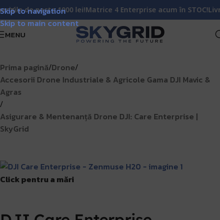
de peste 1000 lei!
Skip to navigation
Matrice 4 Enterprise acum în STOC!
Livrare G
Skip to main content
MENU
Prima pagină
Drone
/
/
Accesorii Drone Industriale & Agricole Gama DJI Mavic &
Agras
/
Asigurare & Mentenanță Drone DJI: Care Enterprise |
SkyGrid
Click pentru a mări
DJI Care Enterprise –