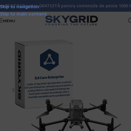
 STOC!
Skip to navigation
Livrare GRATUITĂ pentru comenzile de peste 1000 lei!
Ma
Skip to main content
MENU
rare & Mentenanță Drone DJI: Care Enterprise | SkyGrid