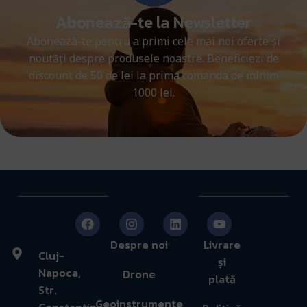
Abonează-te la Newsletter
Abonează-te pentru a primi cele mai noi oferte și
noutăți despre produsele noastre. Beneficiezi de
discount de 50 de lei la prima comanda de minim
1000 lei.
Despre noi
Livrare
Cluj-
și
Napoca,
Drone
plată
Str.
Geoinstrumente
Constantin