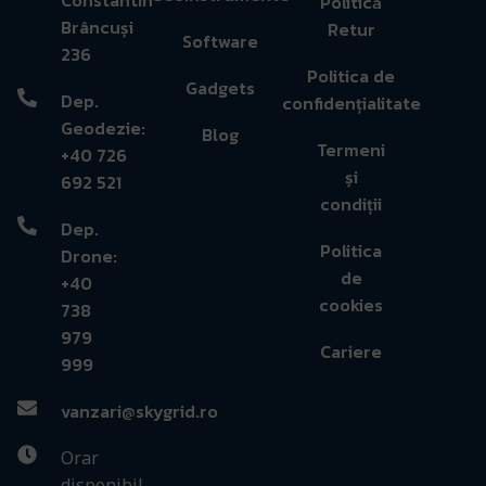
Politică
Brâncuși
Retur
Software
236
Politica de
Gadgets
Dep.
confidențialitate
Geodezie:
Blog
Termeni
+40 726
și
692 521
condiții
Dep.
Politica
Drone:
de
+40
cookies
738
979
Cariere
999
vanzari@skygrid.ro
Orar
disponibil