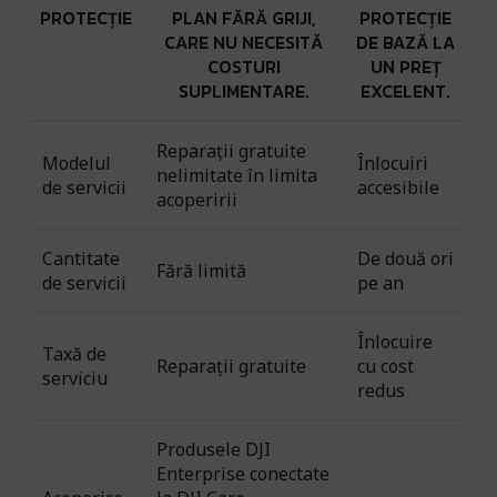
PROTECȚIE
PLAN FĂRĂ GRIJI,
PROTECȚIE
CARE NU NECESITĂ
DE BAZĂ LA
COSTURI
UN PREȚ
SUPLIMENTARE.
EXCELENT.
Reparații gratuite
Modelul
Înlocuiri
nelimitate în limita
de servicii
accesibile
acoperirii
Cantitate
De două ori
Fără limită
de servicii
pe an
Înlocuire
Taxă de
Reparații gratuite
cu cost
serviciu
redus
Produsele DJI
Enterprise conectate