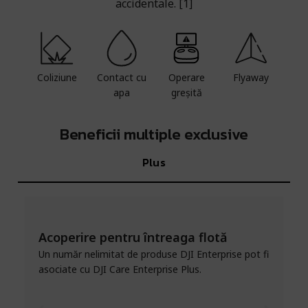
accidentale. [1]
Coliziune
Contact cu
Operare
Flyaway
apa
greșită
Beneficii multiple exclusive
Plus
Acoperire pentru întreaga flotă
Un număr nelimitat de produse DJI Enterprise pot fi
Î
asociate cu DJI Care Enterprise Plus.