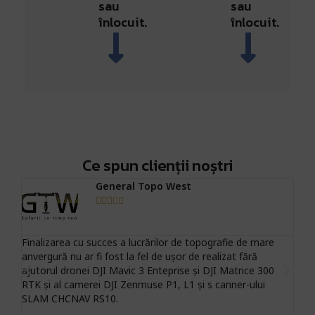
sau
sau
înlocuit.
înlocuit.
Ce spun clienții noștri
General Topo West





Finalizarea cu succes a lucrărilor de topografie de mare
Sc
anvergură nu ar fi fost la fel de ușor de realizat fără
ne
ile
ajutorul dronei DJI Mavic 3 Enteprise și DJI Matrice 300
să
RTK și al camerei DJI Zenmuse P1, L1 și s canner-ului
pro
 și
SLAM CHCNAV RS10.
o 
re