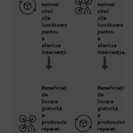
normal
normal
cinci
cinci
zile
zile
lucrătoare
lucrătoare
pentru
pentru
a
a
efectua
efectua
intervenția.
intervenția.
Beneficiați
Beneficiați
de
de
livrare
livrare
gratuită
gratuită
a
a
produsului
produsului
reparat
reparat