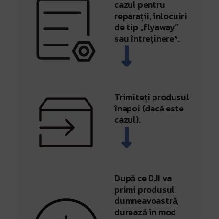
cazul pentru
reparații, înlocuiri
de tip „flyaway”
sau întreținere*.
Trimiteți produsul
înapoi (dacă este
cazul).
După ce DJI va
primi produsul
dumneavoastră,
durează în mod