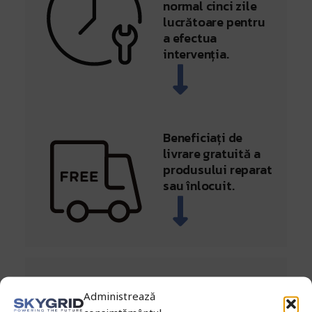
normal cinci zile
lucrătoare pentru
a efectua
intervenția.
Beneficiați de
livrare gratuită a
produsului reparat
sau înlocuit.
Înregistrează-
Înregistrează-
Administrează
ți cazul pentru
ți cazul pentru