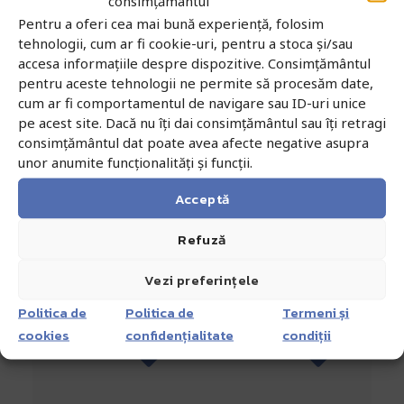
consimțământul
reparații,
reparații,
Pentru a oferi cea mai bună experiență, folosim
înlocuiri de tip
înlocuiri de tip
tehnologii, cum ar fi cookie-uri, pentru a stoca și/sau
„flyaway” sau
„flyaway” sau
accesa informațiile despre dispozitive. Consimțământul
întreținere*.
întreținere*.
pentru aceste tehnologii ne permite să procesăm date,
cum ar fi comportamentul de navigare sau ID-uri unice
pe acest site. Dacă nu îți dai consimțământul sau îți retragi
Înregistrează-
Înregistrează-
consimțământul dat poate avea afecte negative asupra
ți
ți
unor anumite funcționalități și funcții.
cazul
cazul
pentru
pentru
Acceptă
reparații,
reparații,
înlocuiri
înlocuiri
Refuză
de tip
de tip
„flyaway”
„flyaway”
Vezi preferințele
sau
sau
Politica de
Politica de
Termeni și
întreținere*.
întreținere*.
cookies
confidențialitate
condiții