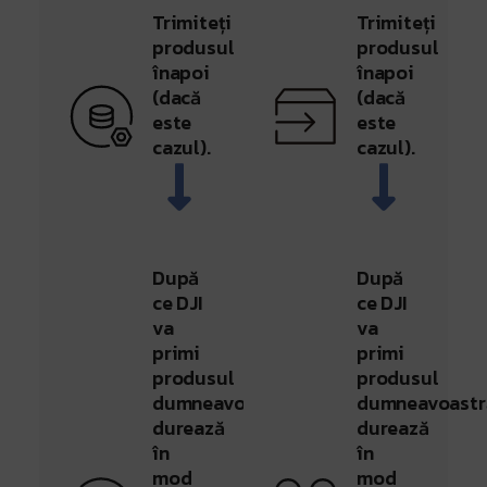
Trimiteți
Trimiteți
produsul
produsul
înapoi
înapoi
(dacă
(dacă
este
este
cazul).
cazul).
După
După
ce DJI
ce DJI
va
va
primi
primi
produsul
produsul
dumneavoastră,
dumneavoastr
durează
durează
în
în
mod
mod