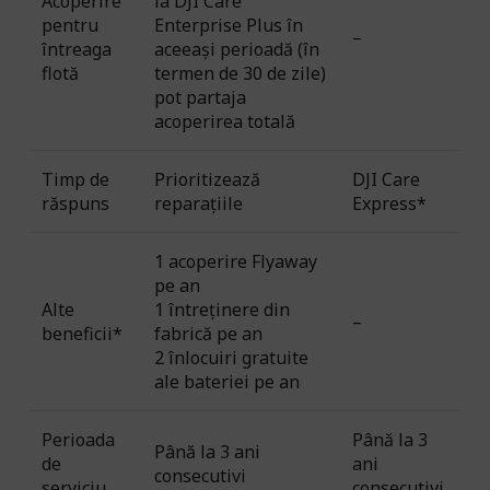
Acoperire
la DJI Care
pentru
Enterprise Plus în
–
întreaga
aceeași perioadă (în
flotă
termen de 30 de zile)
pot partaja
acoperirea totală
Timp de
Prioritizează
DJI Care
răspuns
reparațiile
Express*
1 acoperire Flyaway
pe an
Alte
1 întreținere din
–
beneficii*
fabrică pe an
2 înlocuiri gratuite
ale bateriei pe an
Perioada
Până la 3
Până la 3 ani
de
ani
consecutivi
serviciu
consecutivi