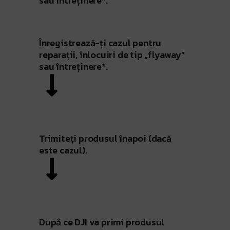
sau întreținere*.
Înregistrează-ți cazul pentru
reparații, înlocuiri de tip „flyaway”
sau întreținere*.
Trimiteți produsul înapoi (dacă
este cazul).
După ce DJI va primi produsul