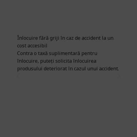
Înlocuire fără griji în caz de accident la un
cost accesibil
Contra o taxă suplimentară pentru
înlocuire, puteți solicita înlocuirea
produsului deteriorat în cazul unui accident.
DJ
DJ
în
DJ