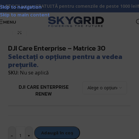
TOC!
Skip to navigation
Livrare GRATUITĂ pentru comenzile de peste 1000 lei!
Matri
Skip to main content
MENU
rare & Mentenanță Drone DJI: Care Enterprise | SkyGrid
Click pentru a mări
DJI Care Enterprise – Matrice 30
Selectați o opțiune pentru a vedea
prețurile.
SKU:
Nu se aplică
DJI CARE ENTERPRISE
RENEW
Adaugă în coș
-
+