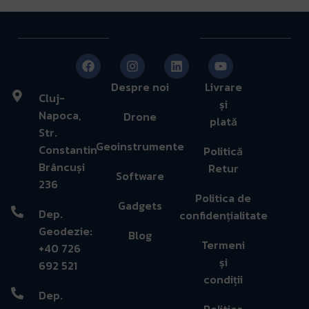
Despre noi
Livrare
Cluj-
și
Napoca,
Drone
plată
Str.
Geoinstrumente
Constantin
Politică
Brâncuși
Retur
Software
236
Politica de
Gadgets
Dep.
confidențialitate
Geodezie:
Blog
Termeni
+40 726
și
692 521
condiții
Dep.