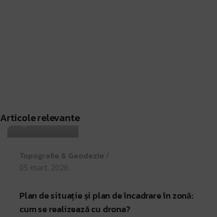
Antohi Mircea
Articole relevante
Topografie & Geodezie
05 mart. 2026
Plan de situație și plan de încadrare în zonă:
cum se realizează cu drona?