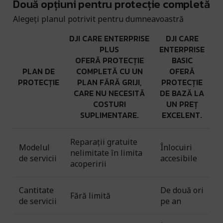
Două opțiuni pentru protecție completă
Alegeți planul potrivit pentru dumneavoastră
DJI CARE ENTERPRISE
DJI CARE
PLUS
ENTERPRISE
OFERĂ PROTECȚIE
BASIC
PLAN DE
COMPLETĂ CU UN
OFERĂ
PROTECȚIE
PLAN FĂRĂ GRIJI,
PROTECȚIE
CARE NU NECESITĂ
DE BAZĂ LA
COSTURI
UN PREȚ
SUPLIMENTARE.
EXCELENT.
Reparații gratuite
Modelul
Înlocuiri
nelimitate în limita
de servicii
accesibile
acoperirii
Cantitate
De două ori
Fără limită
de servicii
pe an