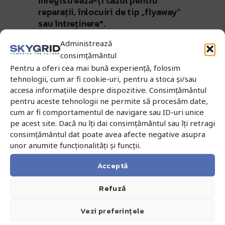
Înregistrează-ți cazul pentru
reparații, înlocuiri de tip „flyaway”
sau întreținere*.
Administrează
consimțământul
Înregistrează-ți cazul pentru
Pentru a oferi cea mai bună experiență, folosim
reparații, înlocuiri de tip „flyaway”
tehnologii, cum ar fi cookie-uri, pentru a stoca și/sau
sau întreținere*.
accesa informațiile despre dispozitive. Consimțământul
pentru aceste tehnologii ne permite să procesăm date,
cum ar fi comportamentul de navigare sau ID-uri unice
pe acest site. Dacă nu îți dai consimțământul sau îți retragi
consimțământul dat poate avea afecte negative asupra
unor anumite funcționalități și funcții.
Trimiteți produsul înapoi (dacă
Acceptă
este cazul).
Refuză
Vezi preferințele