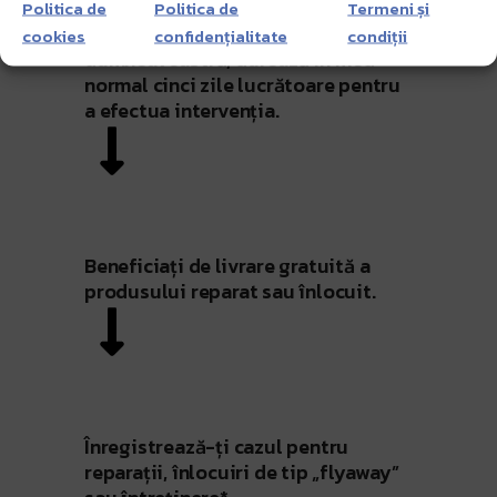
Politica de
Politica de
Termeni și
După ce DJI va primi produsul
cookies
confidențialitate
condiții
dumneavoastră, durează în mod
normal cinci zile lucrătoare pentru
a efectua intervenția.
Beneficiați de livrare gratuită a
produsului reparat sau înlocuit.
Înregistrează-ți cazul pentru
reparații, înlocuiri de tip „flyaway”