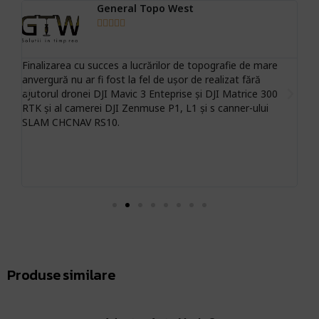
General Topo West





Finalizarea cu succes a lucrărilor de topografie de mare
Sc
anvergură nu ar fi fost la fel de ușor de realizat fără
ne
ile
ajutorul dronei DJI Mavic 3 Enteprise și DJI Matrice 300
să
RTK și al camerei DJI Zenmuse P1, L1 și s canner-ului
pro
 și
SLAM CHCNAV RS10.
o 
re
Produse similare