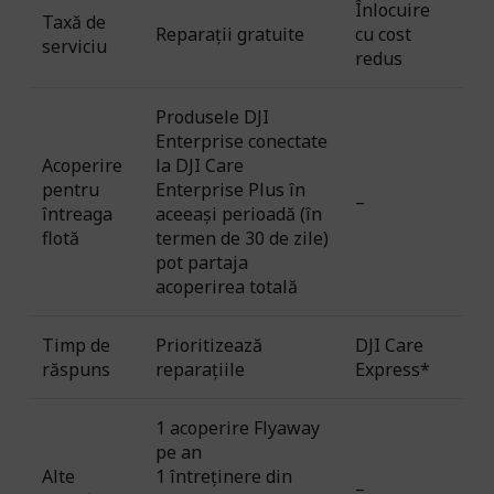
Înlocuire
Taxă de
Reparații gratuite
cu cost
serviciu
redus
Produsele DJI
Enterprise conectate
Acoperire
la DJI Care
pentru
Enterprise Plus în
–
întreaga
aceeași perioadă (în
flotă
termen de 30 de zile)
pot partaja
acoperirea totală
Timp de
Prioritizează
DJI Care
răspuns
reparațiile
Express*
1 acoperire Flyaway
pe an
Alte
1 întreținere din
–