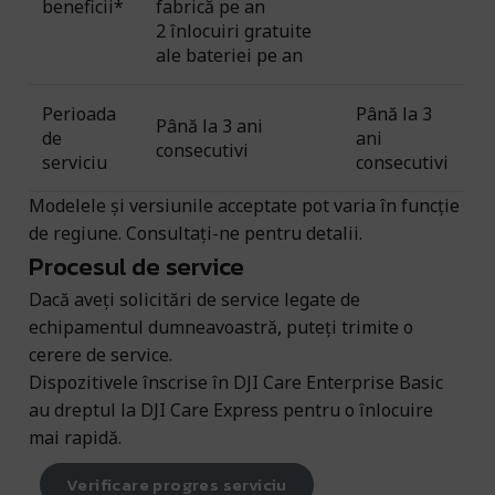
beneficii*
fabrică pe an
2 înlocuiri gratuite
ale bateriei pe an
Perioada
Până la 3
Până la 3 ani
de
ani
consecutivi
serviciu
consecutivi
Modelele și versiunile acceptate pot varia în funcție
de regiune. Consultați-ne pentru detalii.
Procesul de service
Dacă aveți solicitări de service legate de
echipamentul dumneavoastră, puteți trimite o
cerere de service.
Dispozitivele înscrise în DJI Care Enterprise Basic
au dreptul la DJI Care Express pentru o înlocuire
mai rapidă.
Verificare progres serviciu