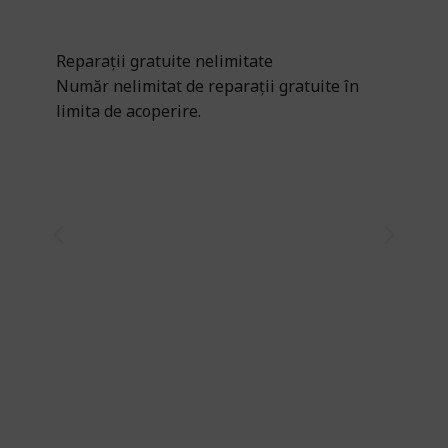
Reparații gratuite nelimitate
Număr nelimitat de reparații gratuite în
limita de acoperire.
Ac
Un
En
En