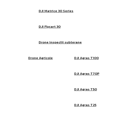
DJI Matrice 30 Series
DJI Flycart 30
Drone inspecții subterane
Drone Agricole
DJI Agras T100
DJI Agras T70P
DJI Agras T50
DJI Agras T25