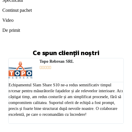
Specificatii
Continut pachet
Video
De primit
Ce spun clienții noștri
Topo Rebrean SRL





Echipamentul Slam Share S10 ne-a redus semnificativ timpul
Fina
necesar pentru măsurătorile fațadelor și ale releveelor interioare. Am
nu ar
câștigat timp, am redus costurile și am simplificat procesele, fără să
3 En
compromitem calitatea. Suportul oferit de echipă a fost prompt,
L1 ș
precis și foarte bine structurat după nevoile noastre. O colaborare
excelentă, pe care o recomandăm cu încredere!