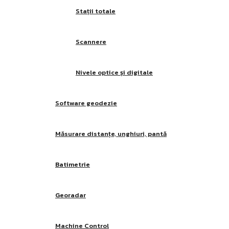
Stații totale
Scannere
Nivele optice și digitale
Software geodezie
Măsurare distanțe, unghiuri, pantă
Batimetrie
Georadar
Machine Control