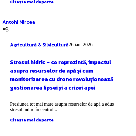
Citește mai departe
Antohi Mircea
Agricultură & Silvicultură
26 ian. 2026
Stresul hidric – ce reprezintă, impactul
asupra resurselor de apă și cum
monitorizarea cu drone revoluționează
gestionarea lipsei și a crizei apei
Presiunea tot mai mare asupra resurselor de apă a adus
stresul hidric în centrul...
Citește mai departe