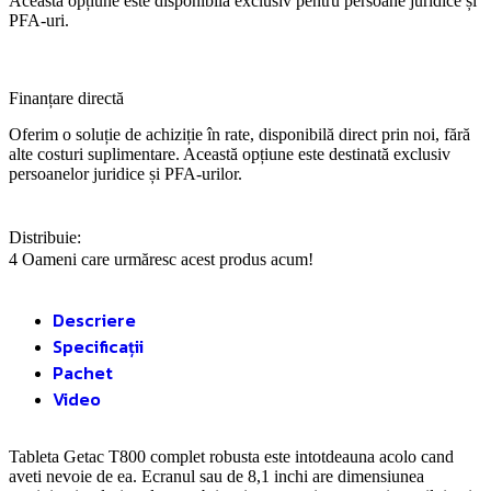
Această opțiune este disponibilă exclusiv pentru persoane juridice și
PFA-uri.
Finanțare directă
Oferim o soluție de achiziție în rate, disponibilă direct prin noi, fără
alte costuri suplimentare. Această opțiune este destinată exclusiv
persoanelor juridice și PFA-urilor.
Distribuie:
4
Oameni care urmăresc acest produs acum!
Descriere
Specificații
Pachet
Video
Tableta Getac T800 complet robusta este intotdeauna acolo cand
aveti nevoie de ea. Ecranul sau de 8,1 inchi are dimensiunea