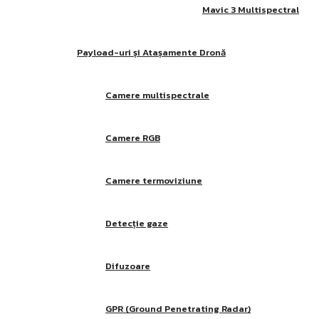
Mavic 3 Multispectral
Payload-uri și Atașamente Dronă
Camere multispectrale
Camere RGB
Camere termoviziune
Detecție gaze
Difuzoare
GPR (Ground Penetrating Radar)