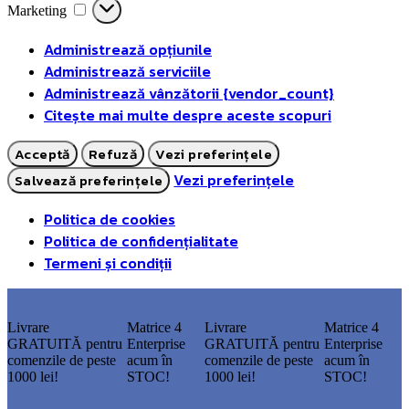
Marketing
Administrează opțiunile
Administrează serviciile
Administrează vânzătorii {vendor_count}
Citește mai multe despre aceste scopuri
Acceptă
Refuză
Vezi preferințele
Vezi preferințele
Salvează preferințele
Politica de cookies
Politica de confidențialitate
Termeni și condiții
Livrare
Matrice 4
Livrare
Matrice 4
GRATUITĂ pentru
Enterprise
GRATUITĂ pentru
Enterprise
comenzile de peste
acum în
comenzile de peste
acum în
1000 lei!
STOC!
1000 lei!
STOC!