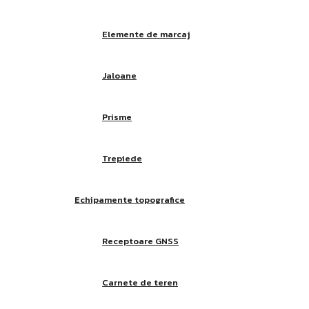
Elemente de marcaj
Jaloane
Prisme
Trepiede
Echipamente topografice
Receptoare GNSS
Carnete de teren