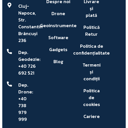
Despre noi
Livrare
Cluj-
și
Napoca,
Drone
plată
Str.
Geoinstrumente
Constantin
Politică
Brâncuși
Retur
Software
236
Politica de
Gadgets
Dep.
confidențialitate
Geodezie:
Blog
Termeni
+40 726
și
692 521
condiții
Dep.
Politica
Drone:
de
+40
cookies
738
979
Cariere
999