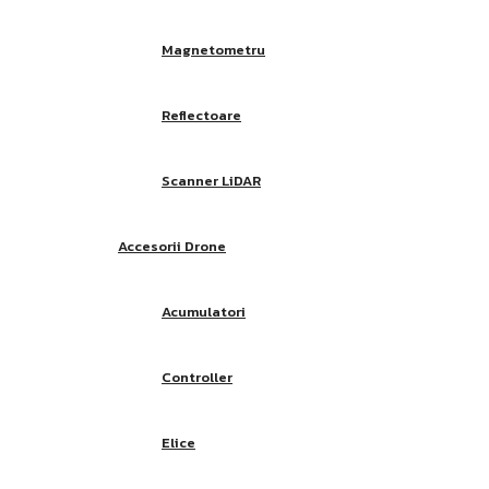
Magnetometru
Reflectoare
Scanner LiDAR
Accesorii Drone
Acumulatori
Controller
Elice