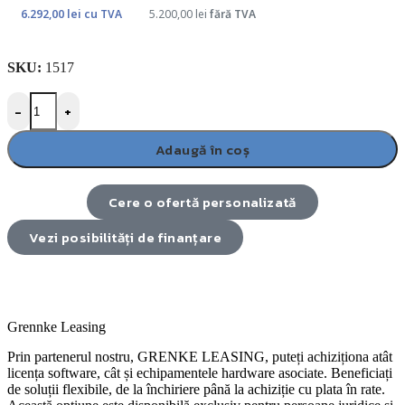
6.292,00
lei
cu TVA
5.200,00
lei
fără TVA
SKU:
1517
-
+
Adaugă în coș
Cere o ofertă personalizată
Vezi posibilități de finanțare
Grennke Leasing
Prin partenerul nostru, GRENKE LEASING, puteți achiziționa atât
licența software, cât și echipamentele hardware asociate. Beneficiați
de soluții flexibile, de la închiriere până la achiziție cu plata în rate.