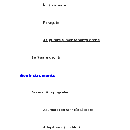
Încărcătoare
Parașute
Asigurare și mentenanță drone
Software dronă
Geoinstrumente
Accesorii topografie
Acumulatori și încărcătoare
Adaptoare și cabluri