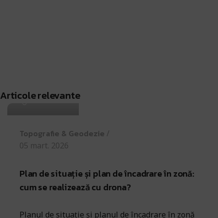
Antohi Mircea
Articole relevante
Topografie & Geodezie
05 mart. 2026
Plan de situație și plan de încadrare în zonă:
cum se realizează cu drona?
Planul de situație și planul de încadrare în zonă