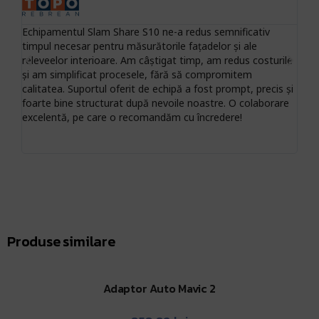
Echipamentul Slam Share S10 ne-a redus semnificativ
Fina
timpul necesar pentru măsurătorile fațadelor și ale
anve
releveelor interioare. Am câștigat timp, am redus costurile
ajut
și am simplificat procesele, fără să compromitem
RTK 
calitatea. Suportul oferit de echipă a fost prompt, precis și
SLA
foarte bine structurat după nevoile noastre. O colaborare
excelentă, pe care o recomandăm cu încredere!
Produse similare
Adaptor Auto Mavic 2