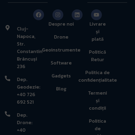
Despre noi
Livrare
Cluj-
și
Napoca,
Drone
plată
Str.
Geoinstrumente
Constantin
Politică
Brâncuși
Retur
Software
236
Politica de
Gadgets
Dep.
confidențialitate
Geodezie:
Blog
Termeni
+40 726
și
692 521
condiții
Dep.
Politica
Drone:
de
+40