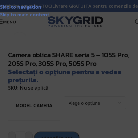
rprise acum în STOC!
Skip to navigation
Livrare GRATUITĂ pentru comenzile de pest
Skip to main content
MENU
 Drone Atasabile & Camere Fotogrametrie Aeriana DJI
Click pentru a mări
Camera oblica SHARE seria 5 – 105S Pro,
205S Pro, 305S Pro, 505S Pro
Selectați o opțiune pentru a vedea
prețurile.
SKU:
Nu se aplică
MODEL CAMERA
Adaugă în coș