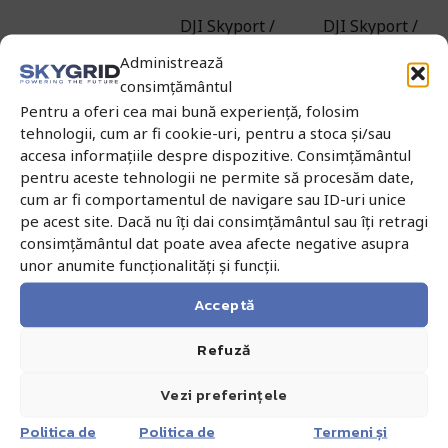
DJI Skyport /
DJI Skyport /
interfață
interfață
Interfață
Administrează
universală /
universală /
consimțământul
USB-C
USB-C
Pentru a oferi cea mai bună experiență, folosim
tehnologii, cum ar fi cookie-uri, pentru a stoca și/sau
Pixeli totali >
Pixeli totali >
accesa informațiile despre dispozitive. Consimțământul
Pixeli efectivi
130 milioane
225 milioane
pentru aceste tehnologii ne permite să procesăm date,
cum ar fi comportamentul de navigare sau ID-uri unice
Dimensiune
pe acest site. Dacă nu îți dai consimțământul sau îți retragi
Dimensiune
senzor 36×24
consimțământul dat poate avea afecte negative asupra
senzor
mm (Full-
unor anumite funcționalități și funcții.
23.5×15.7 mm,
Senzor
Frame),
dimensiune
Acceptă
dimensiune
pixel 3.76×3.76
pixel 4.4×4.4
μm
Refuză
μm
Vezi preferințele
4x cameră
4x cameră
oblică: 35mm
oblică: 56mm
Politica de
Politica de
Termeni și