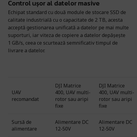
Control ușor al datelor masive
Echipat standard cu două module de stocare SSD de
calitate industrială cu o capacitate de 2 TB, acesta
acceptă gestionarea unificată a datelor pe mai multe
suporturi, iar viteza de copiere a datelor depășește
1 GB/s, ceea ce scurtează semnificativ timpul de
livrare a datelor.
SHARE 105S
SHARE 205S
PRODUS
PRO
PRO
DJI Matrice
DJI Matrice
UAV
400, UAV multi-
400, UAV multi-
recomandat
rotor sau aripi
rotor sau aripi
fixe
fixe
Sursă de
Alimentare DC
Alimentare DC
alimentare
12-50V
12-50V