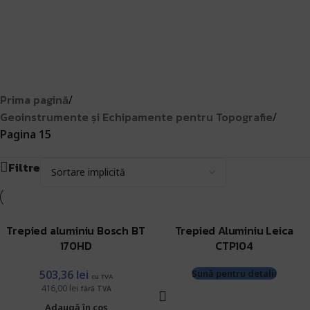
robustețea și durabilitatea lor le fac ideale pentru utilizare
în medii variate și condiții extreme.
Citește mai mult
Prima pagină
/
Geoinstrumente și Echipamente pentru Topografie
/
Pagina 15
Filtre
Trepied aluminiu Bosch BT
Trepied Aluminiu Leica
170HD
CTP104
503,36
lei
Sună pentru detalii
cu TVA
416,00
lei
fără TVA
Adaugă în coș