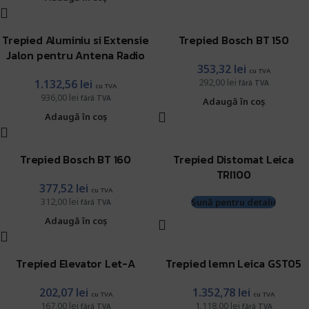
Trepied Aluminiu si Extensie
Trepied Bosch BT 150
Jalon pentru Antena Radio
353,32
lei
cu TVA
292,00
lei
1.132,56
lei
fără TVA
cu TVA
936,00
lei
fără TVA
Adaugă în coș
Adaugă în coș
Trepied Bosch BT 160
Trepied Distomat Leica
TRI100
377,52
lei
cu TVA
312,00
lei
Sună pentru detalii
fără TVA
Adaugă în coș
Trepied Elevator Let-A
Trepied lemn Leica GST05
202,07
lei
1.352,78
lei
cu TVA
cu TVA
167,00
lei
1.118,00
lei
fără TVA
fără TVA