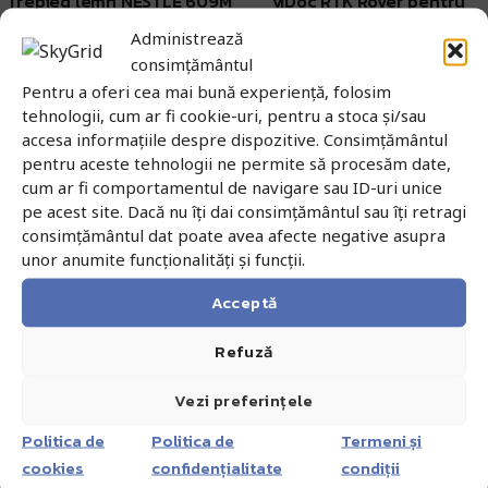
Trepied lemn NESTLE 609M
viDoc RTK Rover pentru
tableta iOS
Administrează
1.334,63
lei
cu TVA
consimțământul
1.103,00
lei
Sună pentru detalii
fără TVA
Pentru a oferi cea mai bună experiență, folosim
Adaugă în coș
tehnologii, cum ar fi cookie-uri, pentru a stoca și/sau
accesa informațiile despre dispozitive. Consimțământul
pentru aceste tehnologii ne permite să procesăm date,
viDoc RTK Rover pentru
cum ar fi comportamentul de navigare sau ID-uri unice
telefon iOS
pe acest site. Dacă nu îți dai consimțământul sau îți retragi
consimțământul dat poate avea afecte negative asupra
Sună pentru detalii
unor anumite funcționalități și funcții.
←
1
2
3
12
13
14
…
15
Acceptă
Refuză
Vezi preferințele
Politica de
Politica de
Termeni și
Discută cu un expert!
cookies
confidențialitate
condiții
Închiriază echipamentul
Ai nevoie de ajutor specializat? Echipa noastră de