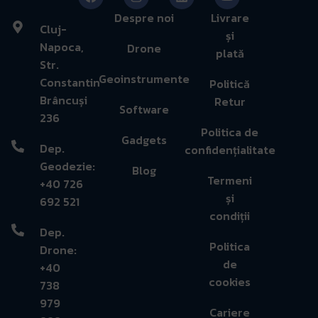
Despre noi
Livrare
Cluj-
și
Napoca,
Drone
plată
Str.
Geoinstrumente
Constantin
Politică
Brâncuși
Retur
Software
236
Politica de
Gadgets
Dep.
confidențialitate
Geodezie:
Blog
Termeni
+40 726
și
692 521
condiții
Dep.
Politica
Drone:
de
+40
cookies
738
979
Cariere