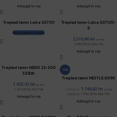
Adaugă în coș
Adaugă în coș
Trepied lemn Leica GST101
Trepied lemn Leica GST120-
9
Sună pentru detalii
2.516,80
lei
cu TVA
2.080,00
lei
fără TVA
Adaugă în coș
Trepied lemn NEDO 22-200
-10%
533DK
Trepied lemn NESTLE 609K
1.635,92
lei
cu TVA
1.744,82
lei
1.352,00
lei
1.938,42
lei
fără TVA
cu TVA
1.442,00
lei
fără TVA
1.602,00
lei
Adaugă în coș
Adaugă în coș