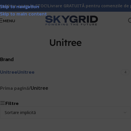
erprise acum în STOC!
Skip to navigation
Livrare GRATUITĂ pentru comenzile de pes
Skip to main content
MENU
Unitree
Brand
Unitree
Unitree
4
Prima pagină
/
Unitree
Filtre