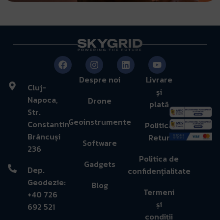
Despre noi
Livrare
Cluj-
și
Napoca,
Drone
plată
Str.
Geoinstrumente
Constantin
Politică
Brâncuși
Retur
Software
236
Politica de
Gadgets
Dep.
confidențialitate
Geodezie:
Blog
Termeni
+40 726
și
692 521
condiții