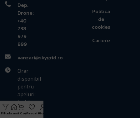
Dep.
Politica
Drone:
de
+40
cookies
738
979
Cariere
999
vanzari@skygrid.ro
Orar
disponibil
pentru
apeluri:
Lu-Vi -
9:00-17:00
Filtre
Acasă
Coș
Favorite
Cont