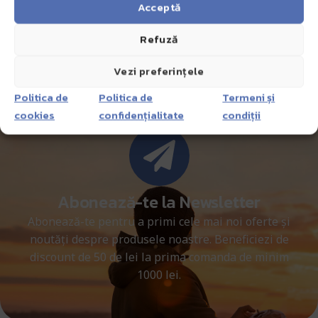
Acceptă
Refuză
Vezi preferințele
Politica de
Politica de
Termeni și
cookies
confidențialitate
condiții
Abonează-te la Newsletter
Abonează-te pentru a primi cele mai noi oferte și
noutăți despre produsele noastre. Beneficiezi de
discount de 50 de lei la prima comanda de minim
1000 lei.