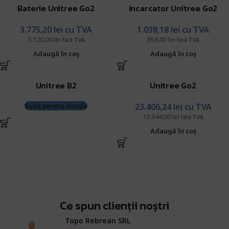
Baterie Unitree Go2
Incarcator Unitree Go2
3.775,20
lei
cu TVA
1.038,18
lei
cu TVA
3.120,00
lei
858,00
lei
fără TVA
fără TVA
Adaugă în coș
Adaugă în coș
Unitree B2
Unitree Go2
Sună pentru detalii
23.406,24
lei
cu TVA
19.344,00
lei
fără TVA
Adaugă în coș
Discută cu un expert!
Închiriază echipamentul
Ai nevoie de ajutor specializat? Echipa noastră de experți
Ce spun clienții noștri
te poate ghida în alegerea produsului perfect!
Ai nevoie de ajutor specializat? Echipa noastră de experți
Topo Rebrean SRL
te poate ghida în alegerea produsului perfect!