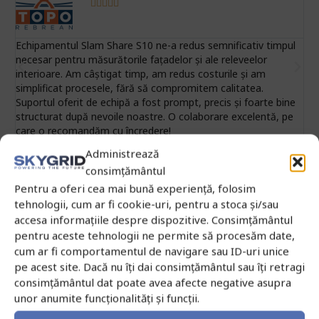
Contactează-ne acum





Află mai mult
te
Echipamentul Slam Share S10 ne-a redus semnificativ timpul
F
necesar pentru măsurătorile fațadelor și ale releveelor
a
interioare. Am câștigat timp, am redus costurile și am
d
simplificat procesele, fără să compromitem calitatea.
c
Suportul oferit de echipă a fost prompt, precis și foarte bine
R
structurat după nevoile noastre. O colaborare excelentă, pe
care o recomandăm cu încredere!
Administrează
consimțământul
Pentru a oferi cea mai bună experiență, folosim
tehnologii, cum ar fi cookie-uri, pentru a stoca și/sau
accesa informațiile despre dispozitive. Consimțământul
pentru aceste tehnologii ne permite să procesăm date,
cum ar fi comportamentul de navigare sau ID-uri unice
pe acest site. Dacă nu îți dai consimțământul sau îți retragi
consimțământul dat poate avea afecte negative asupra
unor anumite funcționalități și funcții.