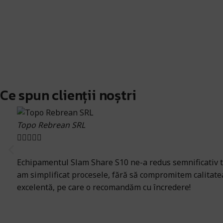
Discută cu un expe
Închiriază echipame
Ai nevoie de ajutor specializat? Echipa noastră de experți te poa
Ce spun clienții noștri
Ai nevoie de ajutor specializat? Echipa noastră de experți te poa
Contactează-ne acu
Află mai mult
Topo Rebrean SRL





Echipamentul Slam Share S10 ne-a redus semnificativ ti
am simplificat procesele, fără să compromitem calitatea
excelentă, pe care o recomandăm cu încredere!