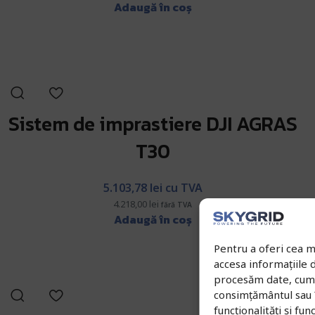
Adaugă în coș
Sistem de imprastiere DJI AGRAS
T30
5.103,78
lei
cu TVA
4.218,00
lei
fără TVA
Adaugă în coș
Pentru a oferi cea m
accesa informațiile
procesăm date, cum a
consimțământul sau 
funcționalități și funcț