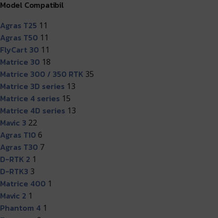
Model Compatibil
Agras T25
11
Agras T50
11
FlyCart 30
11
Matrice 30
18
Matrice 300 / 350 RTK
35
Matrice 3D series
13
Matrice 4 series
15
Matrice 4D series
13
Mavic 3
22
Agras T10
6
Agras T30
7
D-RTK 2
1
D-RTK3
3
Matrice 400
1
Mavic 2
1
Phantom 4
1