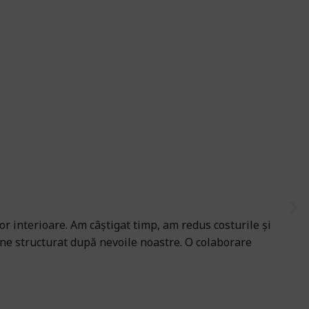
Gen



 interioare. Am câștigat timp, am redus costurile și
Fina
bine structurat după nevoile noastre. O colaborare
și a