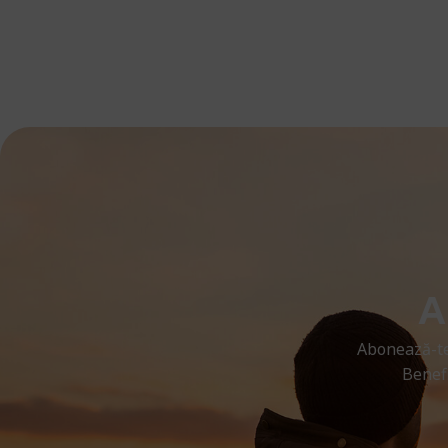
A
Abonează-te
Benefi