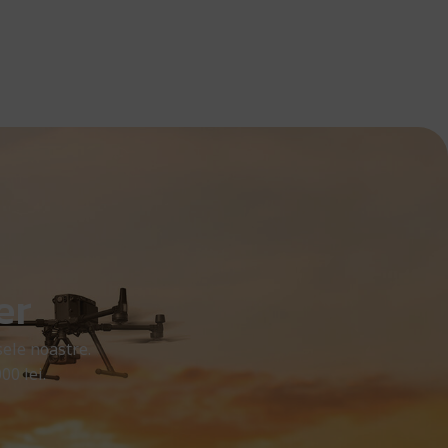
er
ele noastre.
00 lei.