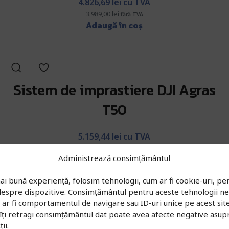
4.826,69
lei
cu TVA
3.989,00
lei
fără TVA
Adaugă în coș
Sistem de imprastiere DJI Agras
T50
5.159,44
lei
cu TVA
4.264,00
lei
fără TVA
Administrează consimțământul
Adaugă în coș
ai bună experiență, folosim tehnologii, cum ar fi cookie-uri, pen
 despre dispozitive. Consimțământul pentru aceste tehnologii n
r fi comportamentul de navigare sau ID-uri unice pe acest site.
New
îți retragi consimțământul dat poate avea afecte negative asup
ii.