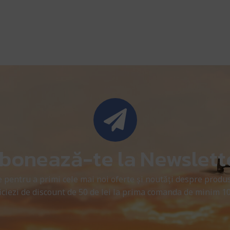
bonează-te la Newslett
 pentru a primi cele mai noi oferte și noutăți despre produs
ciezi de discount de 50 de lei la prima comanda de minim 10