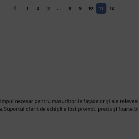
←
1
2
3
8
9
10
12
→
…
11
rt!
ntul
te ghida în alegerea produsului perfect!
te ghida în alegerea produsului perfect!
m
mpul necesar pentru măsurătorile fațadelor și ale releveelor
. Suportul oferit de echipă a fost prompt, precis și foarte 