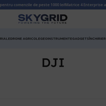
omenzile de peste 1000 lei!
Matrice 4 Enterprise acum în 
RIALE
DRONE AGRICOLE
GEOINSTRUMENTE
GADGETS
ÎNCHIRIE
DJI