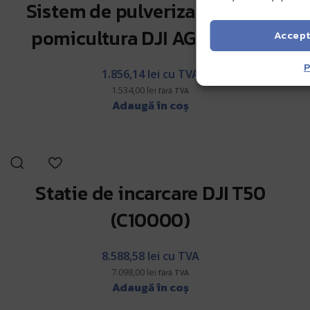
Sistem de pulverizare pentru
pomicultura DJI AGRAS T30
Accep
P
1.856,14
lei
cu TVA
1.534,00
lei
fără TVA
Adaugă în coș
Statie de incarcare DJI T50
(C10000)
8.588,58
lei
cu TVA
7.098,00
lei
fără TVA
Adaugă în coș