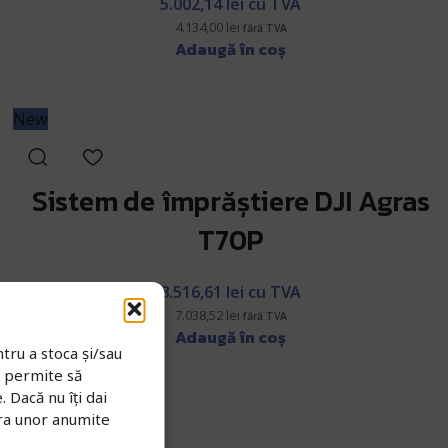
5.002,14
lei
cu TVA
4.134,00
lei
fără TVA
Adaugă în coș
New
Sistem de împrăștiere DJI Agras
T70P
8.516,61
lei
cu TVA
7.038,52
lei
fără TVA
Adaugă în coș
tru a stoca și/sau
e permite să
 Dacă nu îți dai
ra unor anumite