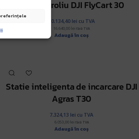
Sistem troliu DJI FlyCart 30
preferințele
20.134,40
lei
cu TVA
16.640,00
lei
ii
fără TVA
Adaugă în coș
Statie inteligenta de incarcare DJI
Agras T30
7.324,13
lei
cu TVA
6.053,00
lei
fără TVA
Adaugă în coș