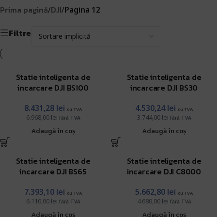
Prima pagină
DJI
/
/
Pagina 12
Filtre
Statie inteligenta de
Statie inteligenta de
incarcare DJI BS100
incarcare DJI BS30
8.431,28
lei
4.530,24
lei
cu TVA
cu TVA
6.968,00
lei
3.744,00
lei
fără TVA
fără TVA
Adaugă în coș
Adaugă în coș
Statie inteligenta de
Statie inteligenta de
incarcare DJI BS65
incarcare DJI C8000
7.393,10
lei
5.662,80
lei
cu TVA
cu TVA
6.110,00
lei
4.680,00
lei
fără TVA
fără TVA
Adaugă în coș
Adaugă în coș