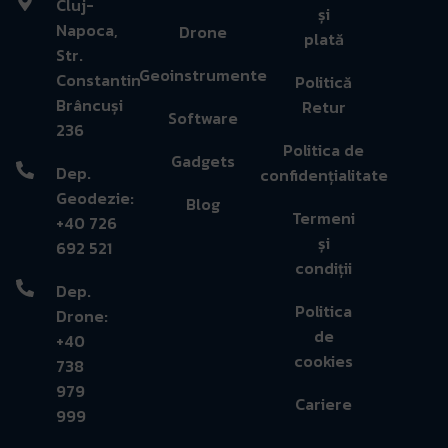
Cluj-
și
Napoca,
Drone
plată
Str.
Geoinstrumente
Constantin
Politică
Brâncuși
Retur
Software
236
Politica de
Gadgets
Dep.
confidențialitate
Geodezie:
Blog
Termeni
+40 726
și
692 521
condiții
Dep.
Politica
Drone:
de
+40
cookies
738
979
Cariere
999