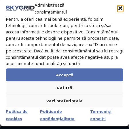
Ce spun clienții noștri
experți te poate ghida în alegerea produsului perfect!
Administrează
Contactează-ne acum
Topo Rebrean SRL
consimțământul
Află mai mult





Pentru a oferi cea mai bună experiență, folosim
tehnologii, cum ar fi cookie-uri, pentru a stoca și/sau
accesa informațiile despre dispozitive. Consimțământul
Echipamentul Slam Share S10 ne-a redus semnificativ
Fina
timpul necesar pentru măsurătorile fațadelor și ale
anve
pentru aceste tehnologii ne permite să procesăm date,
releveelor interioare. Am câștigat timp, am redus costurile
ajut
cum ar fi comportamentul de navigare sau ID-uri unice
și am simplificat procesele, fără să compromitem
RTK 
pe acest site. Dacă nu îți dai consimțământul sau îți retragi
calitatea. Suportul oferit de echipă a fost prompt, precis și
SLA
consimțământul dat poate avea afecte negative asupra
foarte bine structurat după nevoile noastre. O colaborare
unor anumite funcționalități și funcții.
excelentă, pe care o recomandăm cu încredere!
Acceptă
Refuză
Vezi preferințele
Politica de
Politica de
Termeni și
cookies
confidențialitate
condiții