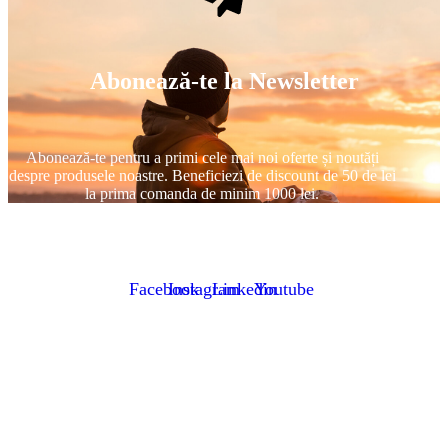
Abonează-te la Newsletter
Abonează-te pentru a primi cele mai noi oferte și noutăți
despre produsele noastre. Beneficiezi de discount de 50 de lei
la prima comanda de minim 1000 lei.
Facebook
Instagram
Linkedin
Youtube
Cluj-Napoca, Str. Constantin Brâncuși 236
Dep. Geodezie: +40 726 692 521
Dep. Drone: +40 738 979 999
vanzari@skygrid.ro