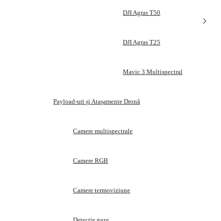
DJI Agras T50
DJI Agras T25
Mavic 3 Multispectral
Payload-uri și Atașamente Dronă
Camere multispectrale
Camere RGB
Camere termoviziune
Detecție gaze