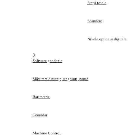
Stații totale
Scannere
Nivele optice și digitale
Software geodezie
Măsurare distanțe, unghiuri, pantă
Batimetrie
Georadar
Machine Control