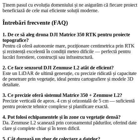
Ținem pasul cu evoluția domeniului și ne asigurăm că fiecare proiect
beneficiază de cele mai eficiente soluții moderne.
Întrebări frecvente (FAQ)
1. De ce să aleg drona
DJI Matrice 350 RTK
pentru proiecte
topografice?
Pentru că oferă autonomie mare, poziționare centimetrica prin RTK
și rezistență excelentă în condiții meteo dificile — perfectă pentru
lucrări forestiere, construcții sau infrastructură.
2. Ce face senzorul
DJI Zenmuse L2
atât de eficient?
Este un LiDAR de ultimă generație, cu precizie ridicată și capacitate
de penetrare prin vegetație, ideal pentru cartografiere și modele 3D
detaliate.
3. Ce precizie oferă sistemul Matrice 350 + Zenmuse L2?
Precizie verticală de aprox. 4 cm și orizontală de 5 cm — suficientă
pentru proiecte tehnice complexe și planificare exactă.
4. Pot folosi echipamentele și în zone cu vegetație densă?
Da. Zenmuse L2 scanează prin coronamentul pădurilor, oferind date
clare și complete chiar și în teren dificil.
5. Cât durează un zbor de colectare a datelor?