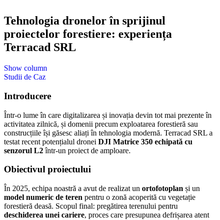
Livrare GRATUITĂ pentru comenzile de peste 1000 lei!
Matrice 4 Enterprise acum în STOC!
Livrare GRATUITĂ pentru comenzile de peste 1000 lei!
Tehnologia dronelor în sprijinul
Matrice 4 Enterprise acum în STOC!
proiectelor forestiere: experiența
Livrare GRATUITĂ pentru comenzile de peste 1000 lei!
Matrice 4 Enterprise acum în STOC!
Terracad SRL
Livrare GRATUITĂ pentru comenzile de peste 1000 lei!
Matrice 4 Enterprise acum în STOC!
Livrare GRATUITĂ pentru comenzile de peste 1000 lei!
Show column
Matrice 4 Enterprise acum în STOC!
Studii de Caz
Livrare GRATUITĂ pentru comenzile de peste 1000 lei!
Matrice 4 Enterprise acum în STOC!
Introducere
Livrare GRATUITĂ pentru comenzile de peste 1000 lei!
Matrice 4 Enterprise acum în STOC!
Livrare GRATUITĂ pentru comenzile de peste 1000 lei!
Într-o lume în care digitalizarea și inovația devin tot mai prezente în
Matrice 4 Enterprise acum în STOC!
activitatea zilnică, și domenii precum exploatarea forestieră sau
Livrare GRATUITĂ pentru comenzile de peste 1000 lei!
construcțiile își găsesc aliați în tehnologia modernă. Terracad SRL a
Matrice 4 Enterprise acum în STOC!
testat recent potențialul dronei
DJI Matrice 350 echipată cu
Livrare GRATUITĂ pentru comenzile de peste 1000 lei!
Matrice 4 Enterprise acum în STOC!
senzorul L2
într-un proiect de amploare.
Livrare GRATUITĂ pentru comenzile de peste 1000 lei!
Matrice 4 Enterprise acum în STOC!
Obiectivul proiectului
Livrare GRATUITĂ pentru comenzile de peste 1000 lei!
Matrice 4 Enterprise acum în STOC!
În 2025, echipa noastră a avut de realizat un
ortofotoplan
și un
Livrare GRATUITĂ pentru comenzile de peste 1000 lei!
model numeric de teren
pentru o zonă acoperită cu vegetație
Matrice 4 Enterprise acum în STOC!
Livrare GRATUITĂ pentru comenzile de peste 1000 lei!
forestieră deasă. Scopul final: pregătirea terenului pentru
Matrice 4 Enterprise acum în STOC!
deschiderea unei cariere
, proces care presupunea defrișarea atent