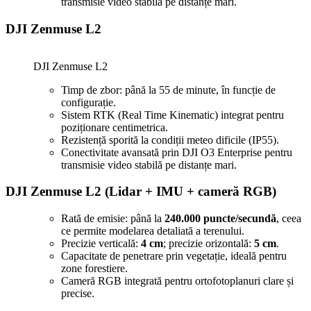
Livrare GRATUITĂ pentru comenzile de peste 1000 lei!
transmisie video stabilă pe distanțe mari.
Matrice 4 Enterprise acum în STOC!
Livrare GRATUITĂ pentru comenzile de peste 1000 lei!
DJI Zenmuse L2
Matrice 4 Enterprise acum în STOC!
Livrare GRATUITĂ pentru comenzile de peste 1000 lei!
Matrice 4 Enterprise acum în STOC!
DJI Zenmuse L2
Livrare GRATUITĂ pentru comenzile de peste 1000 lei!
Matrice 4 Enterprise acum în STOC!
Timp de zbor: până la 55 de minute, în funcție de
Livrare GRATUITĂ pentru comenzile de peste 1000 lei!
Matrice 4 Enterprise acum în STOC!
configurație.
Livrare GRATUITĂ pentru comenzile de peste 1000 lei!
Sistem RTK (Real Time Kinematic) integrat pentru
Matrice 4 Enterprise acum în STOC!
poziționare centimetrica.
Livrare GRATUITĂ pentru comenzile de peste 1000 lei!
Rezistență sporită la condiții meteo dificile (IP55).
Matrice 4 Enterprise acum în STOC!
Conectivitate avansată prin DJI O3 Enterprise pentru
Livrare GRATUITĂ pentru comenzile de peste 1000 lei!
transmisie video stabilă pe distanțe mari.
Matrice 4 Enterprise acum în STOC!
Livrare GRATUITĂ pentru comenzile de peste 1000 lei!
Matrice 4 Enterprise acum în STOC!
DJI Zenmuse L2
(Lidar + IMU + cameră RGB)
Livrare GRATUITĂ pentru comenzile de peste 1000 lei!
Matrice 4 Enterprise acum în STOC!
Rată de emisie: până la
240.000 puncte/secundă
, ceea
Livrare GRATUITĂ pentru comenzile de peste 1000 lei!
ce permite modelarea detaliată a terenului.
Matrice 4 Enterprise acum în STOC!
Precizie verticală:
4 cm
; precizie orizontală:
5 cm
.
Livrare GRATUITĂ pentru comenzile de peste 1000 lei!
Capacitate de penetrare prin vegetație, ideală pentru
Matrice 4 Enterprise acum în STOC!
Livrare GRATUITĂ pentru comenzile de peste 1000 lei!
zone forestiere.
Matrice 4 Enterprise acum în STOC!
Cameră RGB integrată pentru ortofotoplanuri clare și
Livrare GRATUITĂ pentru comenzile de peste 1000 lei!
precise.
Matrice 4 Enterprise acum în STOC!