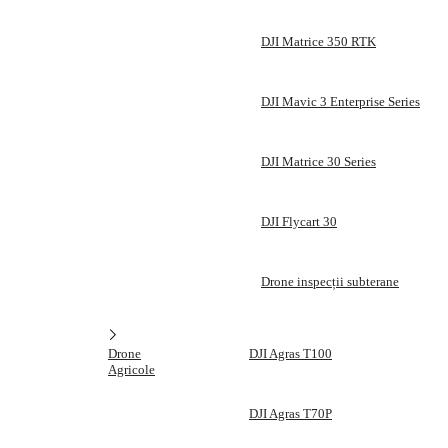
DJI Matrice 350 RTK
DJI Mavic 3 Enterprise Series
DJI Matrice 30 Series
DJI Flycart 30
Drone inspecții subterane
Drone
DJI Agras T100
Agricole
DJI Agras T70P