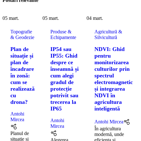
Postări relevante
05
mart.
05
mart.
04
mart.
Topografie
Produse &
Agricultură &
& Geodezie
Echipamente
Silvicultură
Plan de
IP54 sau
NDVI: Ghid
situație și
IP55: Ghid
pentru
plan de
despre ce
monitorizarea
încadrare
înseamnă și
culturilor prin
în zonă:
cum alegi
spectrul
cum se
gradul de
electromagnetic
realizează
protecție
și integrarea
cu
potrivit sau
NDVI în
drona?
trecerea la
agricultura
IP65
inteligentă
Antohi
Mircea
Antohi
Antohi Mircea
Mircea
În agricultura
Planul de
modernă, unde
situație și
Alegerea
eficiența și