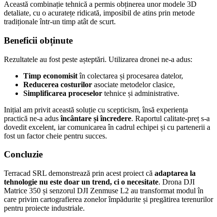
Livrare GRATUITĂ pentru comenzile de peste 1000 lei!
Această combinație tehnică a permis obținerea unor modele 3D
Matrice 4 Enterprise acum în STOC!
detaliate, cu o acuratețe ridicată, imposibil de atins prin metode
Livrare GRATUITĂ pentru comenzile de peste 1000 lei!
tradiționale într-un timp atât de scurt.
Matrice 4 Enterprise acum în STOC!
Livrare GRATUITĂ pentru comenzile de peste 1000 lei!
Beneficii obținute
Matrice 4 Enterprise acum în STOC!
Livrare GRATUITĂ pentru comenzile de peste 1000 lei!
Matrice 4 Enterprise acum în STOC!
Rezultatele au fost peste așteptări. Utilizarea dronei ne-a adus:
Livrare GRATUITĂ pentru comenzile de peste 1000 lei!
Matrice 4 Enterprise acum în STOC!
Timp economisit
în colectarea și procesarea datelor,
Livrare GRATUITĂ pentru comenzile de peste 1000 lei!
Reducerea costurilor
asociate metodelor clasice,
Matrice 4 Enterprise acum în STOC!
Simplificarea proceselor
tehnice și administrative.
Livrare GRATUITĂ pentru comenzile de peste 1000 lei!
Matrice 4 Enterprise acum în STOC!
Inițial am privit această soluție cu scepticism, însă experiența
practică ne-a adus
încântare și încredere
. Raportul calitate-preț s-a
dovedit excelent, iar comunicarea în cadrul echipei și cu partenerii a
fost un factor cheie pentru succes.
Concluzie
Terracad SRL demonstrează prin acest proiect că
adaptarea la
tehnologie nu este doar un trend, ci o necesitate
. Drona DJI
Matrice 350 și senzorul DJI Zenmuse L2 au transformat modul în
care privim cartografierea zonelor împădurite și pregătirea terenurilor
pentru proiecte industriale.