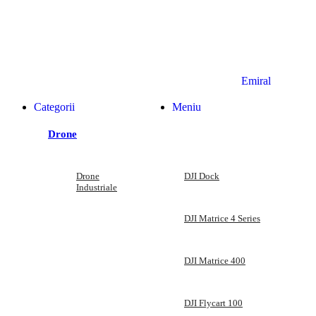
Copyright © 2025 SKYGRID. Powered by
Emiral
.
Categorii
Meniu
Drone
Drone
DJI Dock
Industriale
DJI Matrice 4 Series
DJI Matrice 400
DJI Flycart 100