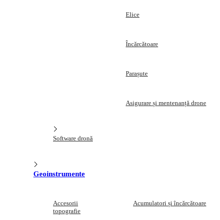
Elice
Încărcătoare
Parașute
Asigurare și mentenanță drone
Software dronă
Geoinstrumente
Accesorii
Acumulatori și încărcătoare
topografie