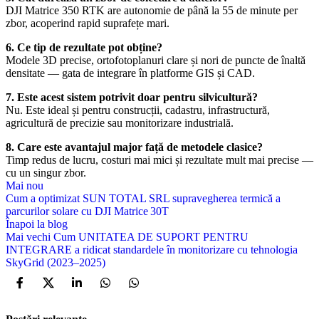
DJI Matrice 350 RTK
are autonomie de până la 55 de minute per
zbor, acoperind rapid suprafețe mari.
6. Ce tip de rezultate pot obține?
Modele 3D precise, ortofotoplanuri clare și nori de puncte de înaltă
densitate — gata de integrare în platforme GIS și CAD.
7. Este acest sistem potrivit doar pentru silvicultură?
Nu. Este ideal și pentru construcții, cadastru, infrastructură,
agricultură de precizie sau monitorizare industrială.
8. Care este avantajul major față de metodele clasice?
Timp redus de lucru, costuri mai mici și rezultate mult mai precise —
cu un singur zbor.
Mai nou
Cum a optimizat SUN TOTAL SRL supravegherea termică a
parcurilor solare cu DJI Matrice 30T
Înapoi la blog
Mai vechi
Cum UNITATEA DE SUPORT PENTRU
INTEGRARE a ridicat standardele în monitorizare cu tehnologia
SkyGrid (2023–2025)