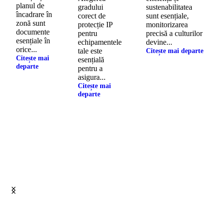
planul de
gradului
sustenabilitatea
încadrare în
corect de
sunt esențiale,
zonă sunt
protecție IP
monitorizarea
documente
pentru
precisă a culturilor
esențiale în
echipamentele
devine...
orice...
tale este
Citește mai departe
Citește mai
esențială
departe
pentru a
asigura...
Citește mai
departe