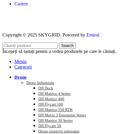
Cariere
Copyright © 2025 SKYGRID. Powered by
Emiral
.
Search
Începeți să tastați pentru a vedea produsele pe care le căutați.
Meniu
Categorii
Drone
Drone Industriale
DJI Dock
DJI Matrice 4 Series
DJI Matrice 400
DJI Flycart 100
DJI Matrice 350 RTK
DJI Mavic 3 Enterprise Series
DJI Matrice 30 Series
DJI Flycart 30
Drone inspecții subterane