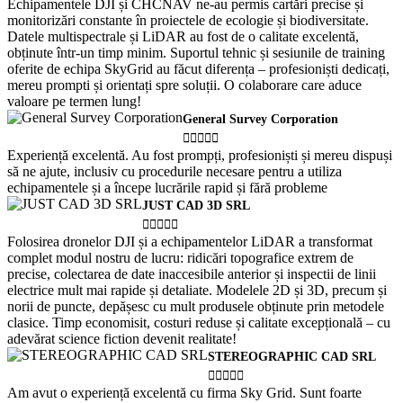
Echipamentele DJI și CHCNAV ne-au permis cartări precise și
monitorizări constante în proiectele de ecologie și biodiversitate.
Datele multispectrale și LiDAR au fost de o calitate excelentă,
obținute într-un timp minim. Suportul tehnic și sesiunile de training
oferite de echipa SkyGrid au făcut diferența – profesioniști dedicați,
mereu prompti și orientați spre soluții. O colaborare care aduce
valoare pe termen lung!
General Survey Corporation





Experiență excelentă. Au fost prompți, profesioniști și mereu dispuși
să ne ajute, inclusiv cu procedurile necesare pentru a utiliza
echipamentele și a începe lucrările rapid și fără probleme
JUST CAD 3D SRL





Folosirea dronelor DJI și a echipamentelor LiDAR a transformat
complet modul nostru de lucru: ridicări topografice extrem de
precise, colectarea de date inaccesibile anterior și inspectii de linii
electrice mult mai rapide și detaliate. Modelele 2D și 3D, precum și
norii de puncte, depășesc cu mult produsele obținute prin metodele
clasice. Timp economisit, costuri reduse și calitate excepțională – cu
adevărat science fiction devenit realitate!
STEREOGRAPHIC CAD SRL





Am avut o experiență excelentă cu firma Sky Grid. Sunt foarte