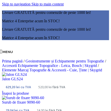
Skip to navigation
Skip to main content
Livrare GRATUITĂ pentru comenzile de peste 1000 lei!
Matrice 4 Enterprise acum în STOC!
Livrare GRATUITĂ pentru comenzile de peste 1000 lei!
Matrice 4 Enterprise acum în STOC!
MENU
Prima pagină
/
Geoinstrumente și Echipamente pentru Topografie
/
Accesorii Echipamente Topografice - Leica, Bosch | Skygrid
/
Elemente Marcaj Topografie & Accesorii - Cuie, Ținte | Skygrid
Jalon GLS24
629,20
lei
cu TVA
520,00
lei
fără TVA
Înapoi la produse
Surub de fixare 9090-60
29,04
lei
cu TVA
24,00
lei
fără TVA