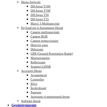
Drone Agricole
DJI Agras T100
DJI Agras T70P
DJI Agras T50
DJI Agras T25
Mavic 3 Multispectral
Payload-uri și Atașamente Dronă
Camere multispectrale
Camere RGB
Camere termoviziune
Detecție gaze
Difuzoare
GPR (Ground Penetrating Radar)
Magnetometru
Reflectoare
Scanner LiDAR
Accesorii Drone
Acumulatori
Controller
Elice
Încărcătoare
Parașute
Asigurare și mentenanță drone
Software dronă
Geoinstrumente