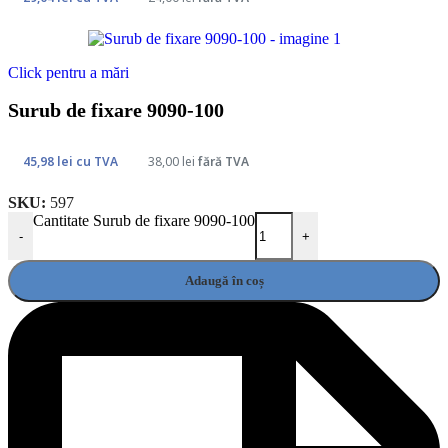
Click pentru a mări
Surub de fixare 9090-100
45,98
lei
cu TVA
38,00
lei
fără TVA
SKU:
597
Cantitate Surub de fixare 9090-100
-
+
Adaugă în coș