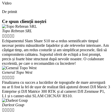
Video
De primit
Ce spun clienții noștri
Topo Rebrean SRL





Echipamentul Slam Share S10 ne-a redus semnificativ timpul
necesar pentru măsurătorile fațadelor și ale releveelor interioare. Am
câștigat timp, am redus costurile și am simplificat procesele, fără să
compromitem calitatea. Suportul oferit de echipă a fost prompt,
precis și foarte bine structurat după nevoile noastre. O colaborare
excelentă, pe care o recomandăm cu încredere!
General Topo West





Finalizarea cu succes a lucrărilor de topografie de mare anvergură
nu ar fi fost la fel de ușor de realizat fără ajutorul dronei DJI Mavic 3
Enteprise și DJI Matrice 300 RTK și al camerei DJI Zenmuse P1,
L1 și s canner-ului SLAM CHCNAV RS10.
Darleot Goup




