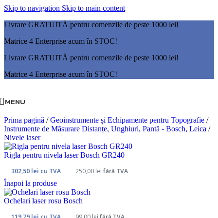
Skip to navigation
Skip to main content
Livrare GRATUITĂ pentru comenzile de peste 1000 lei!
Matrice 4 Enterprise acum în STOC!
Livrare GRATUITĂ pentru comenzile de peste 1000 lei!
Matrice 4 Enterprise acum în STOC!
MENU
Prima pagină
/
Geoinstrumente și Echipamente pentru Topografie
/
Instrumente de Măsurare Distanțe, Unghiuri, Pantă - Bosch, Leica
/
Nivele laser
Rigla pentru nivela laser Bosch GR240
302,50
lei
cu TVA
250,00
lei
fără TVA
Înapoi la produse
Ochelari laser rosu Bosch
119,79
lei
cu TVA
99,00
lei
fără TVA