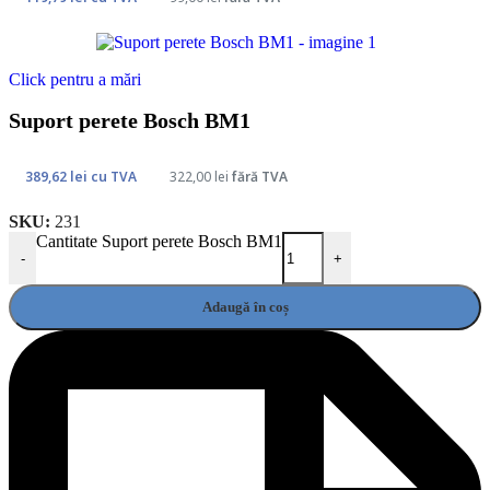
Click pentru a mări
Suport perete Bosch BM1
389,62
lei
cu TVA
322,00
lei
fără TVA
SKU:
231
Cantitate Suport perete Bosch BM1
-
+
Adaugă în coș