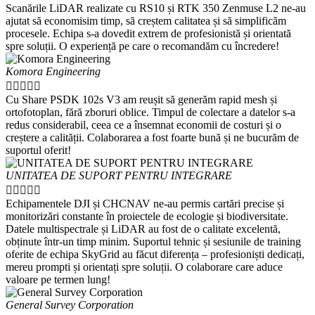
Scanările LiDAR realizate cu RS10 și RTK 350 Zenmuse L2 ne-au
ajutat să economisim timp, să creștem calitatea și să simplificăm
procesele. Echipa s-a dovedit extrem de profesionistă și orientată
spre soluții. O experiență pe care o recomandăm cu încredere!
Komora Engineering





Cu Share PSDK 102s V3 am reușit să generăm rapid mesh și
ortofotoplan, fără zboruri oblice. Timpul de colectare a datelor s-a
redus considerabil, ceea ce a însemnat economii de costuri și o
creștere a calității. Colaborarea a fost foarte bună și ne bucurăm de
suportul oferit!
UNITATEA DE SUPORT PENTRU INTEGRARE





Echipamentele DJI și CHCNAV ne-au permis cartări precise și
monitorizări constante în proiectele de ecologie și biodiversitate.
Datele multispectrale și LiDAR au fost de o calitate excelentă,
obținute într-un timp minim. Suportul tehnic și sesiunile de training
oferite de echipa SkyGrid au făcut diferența – profesioniști dedicați,
mereu prompti și orientați spre soluții. O colaborare care aduce
valoare pe termen lung!
General Survey Corporation