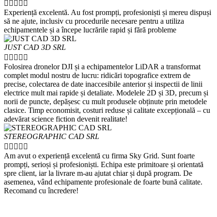





Experiență excelentă. Au fost prompți, profesioniști și mereu dispuși
să ne ajute, inclusiv cu procedurile necesare pentru a utiliza
echipamentele și a începe lucrările rapid și fără probleme
JUST CAD 3D SRL





Folosirea dronelor DJI și a echipamentelor LiDAR a transformat
complet modul nostru de lucru: ridicări topografice extrem de
precise, colectarea de date inaccesibile anterior și inspectii de linii
electrice mult mai rapide și detaliate. Modelele 2D și 3D, precum și
norii de puncte, depășesc cu mult produsele obținute prin metodele
clasice. Timp economisit, costuri reduse și calitate excepțională – cu
adevărat science fiction devenit realitate!
STEREOGRAPHIC CAD SRL





Am avut o experiență excelentă cu firma Sky Grid. Sunt foarte
prompți, serioși și profesioniști. Echipa este primitoare și orientată
spre client, iar la livrare m-au ajutat chiar și după program. De
asemenea, vând echipamente profesionale de foarte bună calitate.
Recomand cu încredere!