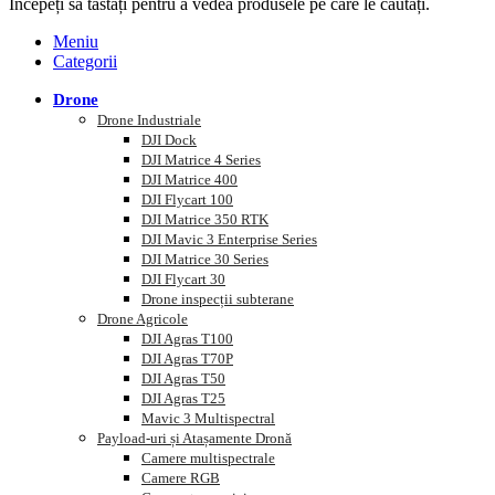
Începeți să tastați pentru a vedea produsele pe care le căutați.
Meniu
Categorii
Drone
Drone Industriale
DJI Dock
DJI Matrice 4 Series
DJI Matrice 400
DJI Flycart 100
DJI Matrice 350 RTK
DJI Mavic 3 Enterprise Series
DJI Matrice 30 Series
DJI Flycart 30
Drone inspecții subterane
Drone Agricole
DJI Agras T100
DJI Agras T70P
DJI Agras T50
DJI Agras T25
Mavic 3 Multispectral
Payload-uri și Atașamente Dronă
Camere multispectrale
Camere RGB