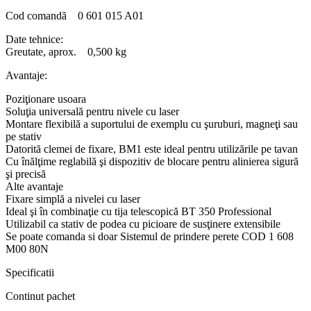
Cod comandă 0 601 015 A01
Date tehnice:
Greutate, aprox. 0,500 kg
Avantaje:
Poziţionare usoara
Soluţia universală pentru nivele cu laser
Montare flexibilă a suportului de exemplu cu şuruburi, magneţi sau
pe stativ
Datorită clemei de fixare, BM1 este ideal pentru utilizările pe tavan
Cu înălţime reglabilă şi dispozitiv de blocare pentru alinierea sigură
şi precisă
Alte avantaje
Fixare simplă a nivelei cu laser
Ideal şi în combinaţie cu tija telescopică BT 350 Professional
Utilizabil ca stativ de podea cu picioare de susţinere extensibile
Se poate comanda si doar Sistemul de prindere perete COD 1 608
M00 80N
Specificatii
Continut pachet