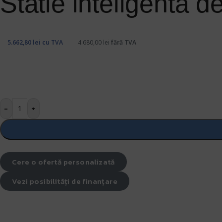
Statie inteligenta 
5.662,80
lei
cu TVA
4.680,00
lei
fără TVA
-
+
Cere o ofertă personalizată
Vezi posibilități de finanțare