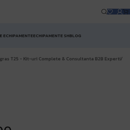
TUITĂ pentru comenzile de peste 1000 lei!
Matrice 4 Ente
RE ECHIPAMENTE
ECHIPAMENTE SH
BLOG
gras T25 - Kit-uri Complete & Consultanta B2B Experti
/