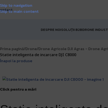
 acum în STOC!
Livrare GRATUITĂ pentru comenzile de pest
Skip to navigation
ontact
Skip to main content
DESPRE NOI
SOLUȚII B2B
DRONE INDUST
Prima pagină
Drone
Drone Agricole DJI Agras - Drone Agric
/
/
Statie inteligenta de incarcare DJI C8000
Înapoi la produse
Click pentru a mări