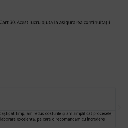
art 30. Acest lucru ajută la asigurarea continuității
âștigat timp, am redus costurile și am simplificat procesele,
Finali
colaborare excelentă, pe care o recomandăm cu încredere!
Zenmu