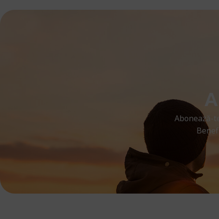
A
Abonează-te
Benefi