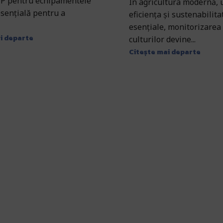
 IP pentru echipamentele
În agricultura modernă,
esențială pentru a
eficiența și sustenabilit
esențiale, monitorizarea 
i departe
culturilor devine...
Citește mai departe