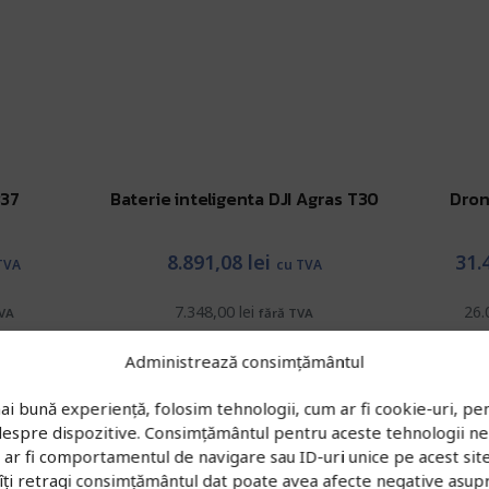
B37
Baterie inteligenta DJI Agras T30
Dron
8.891,08
lei
31.
TVA
cu TVA
7.348,00
lei
26.
TVA
fără TVA
ș
Adaugă în coș
C
Administrează consimțământul
ai bună experiență, folosim tehnologii, cum ar fi cookie-uri, pen
 despre dispozitive. Consimțământul pentru aceste tehnologii n
r fi comportamentul de navigare sau ID-uri unice pe acest site.
îți retragi consimțământul dat poate avea afecte negative asup