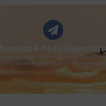
bonează-te la Newslett
 pentru a primi cele mai noi oferte și noutăți despre produs
ciezi de discount de 50 de lei la prima comanda de minim 10