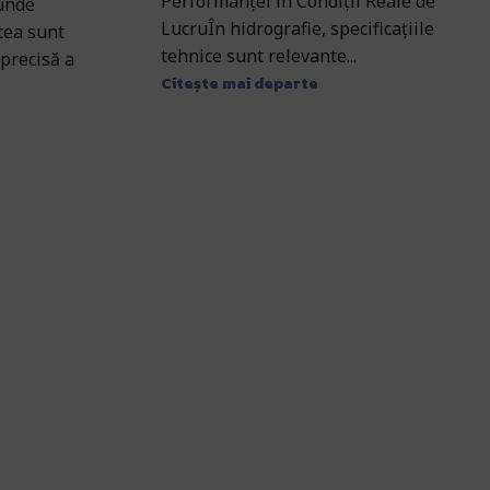
Performanței în Condiții Reale de
 unde
LucruÎn hidrografie, specificațiile
atea sunt
tehnice sunt relevante...
precisă a
Citește mai departe