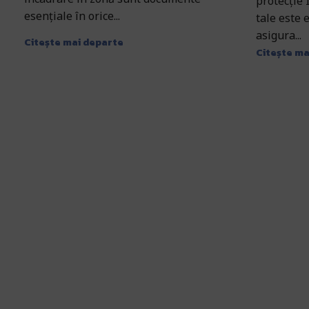
protecție
esențiale în orice...
tale este 
asigura...
Citește mai departe
Citește ma