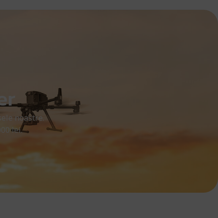
er
ele noastre.
00 lei.