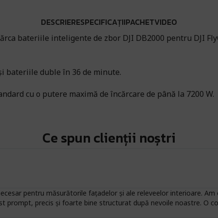
DESCRIERE
SPECIFICAȚII
PACHET
VIDEO
cărca bateriile inteligente de zbor DJI DB2000 pentru DJI FlyC
i bateriile duble în 36 de minute.
andard cu o putere maximă de încărcare de până la 7200 W.
Ce spun clienții noștri
esar pentru măsurătorile fațadelor și ale releveelor interioare. Am c
st prompt, precis și foarte bine structurat după nevoile noastre. O 