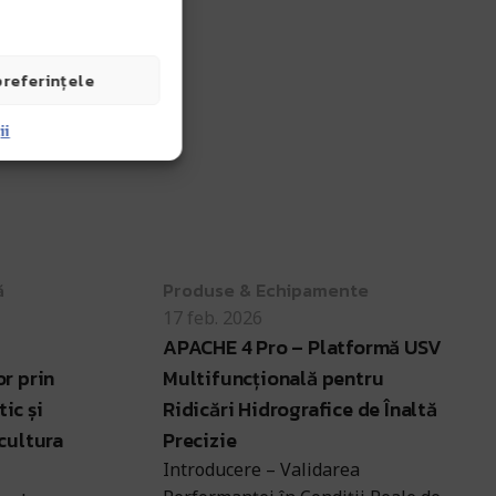
preferințele
ii
Antohi Mircea
ă
Produse & Echipamente
17 feb. 2026
APACHE 4 Pro – Platformă USV
r prin
Multifuncțională pentru
ic și
Ridicări Hidrografice de Înaltă
cultura
Precizie
Introducere – Validarea