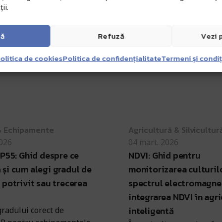
ii.
tă
Refuză
Vezi 
olitica de cookies
Politica de confidențialitate
Termeni și condiț
a
Antohi Mircea
& Echipamente
Agricultură & Silvicultur
2026
04 mart. 2026
IP55: Ghid despre ce
NDVI: Ghid pentru
și cum alegi gradul de
monitorizarea culturilo
 potrivit sau trecerea
spectrul electromagnet
integrarea NDVI în agri
inteligentă
radului corect de