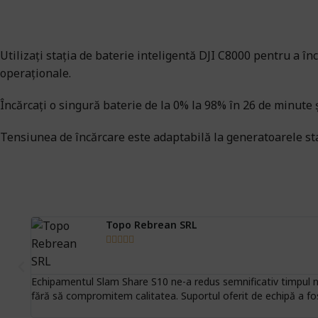
Utilizați stația de baterie inteligentă DJI C8000 pentru a în
operaționale.
Încărcați o singură baterie de la 0% la 98% în 26 de minute ș
Tensiunea de încărcare este adaptabilă la generatoarele st
Topo Rebrean SRL





Echipamentul Slam Share S10 ne-a redus semnificativ timpul nec
fără să compromitem calitatea. Suportul oferit de echipă a fo