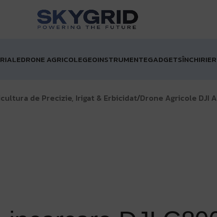
e 1000 lei!
Matrice 4 Enterprise acum în STOC!
Livrare GRA
RIALE
DRONE AGRICOLE
GEOINSTRUMENTE
GADGETS
ÎNCHIRIE
ultura de Precizie, Irigat & Erbicidat
Drone Agricole DJI A
/