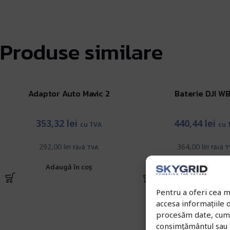
Produse similare
Adaptor Auto Mavic 2
Baterie DJI W
353,32
lei
440,44
lei
cu TVA
cu 
292,00
lei
364,00
lei
fără TVA
fără 
Adaugă în coș
Adaugă în co
Pentru a oferi cea m
accesa informațiile
procesăm date, cum a
consimțământul sau 