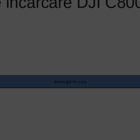
de incarcare DJI C80
Adaugă în coș