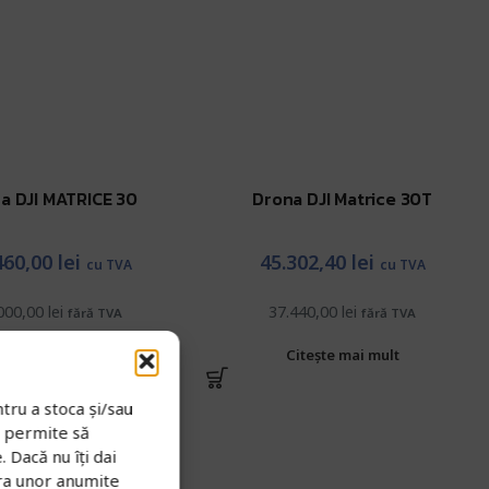
a DJI MATRICE 30
Drona DJI Matrice 30T
460,00
lei
45.302,40
lei
cu TVA
cu TVA
000,00
lei
37.440,00
lei
fără TVA
fără TVA
itește mai mult
Citește mai mult
tru a stoca și/sau
e permite să
 Dacă nu îți dai
ra unor anumite