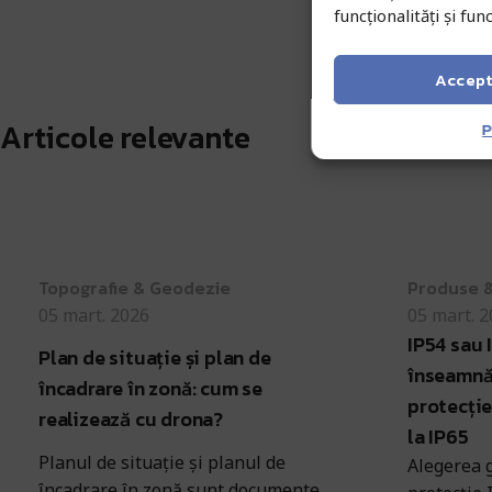
funcționalități și funcț
Accep
Articole relevante
P
Antohi Mircea
Antohi Mirce
Topografie & Geodezie
Produse 
05 mart. 2026
05 mart. 
IP54 sau 
Plan de situație și plan de
înseamnă 
încadrare în zonă: cum se
protecție
realizează cu drona?
la IP65
Planul de situație și planul de
Alegerea g
încadrare în zonă sunt documente