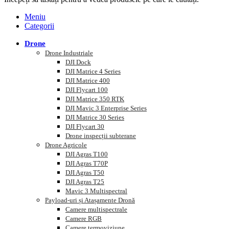
Meniu
Categorii
Drone
Drone Industriale
DJI Dock
DJI Matrice 4 Series
DJI Matrice 400
DJI Flycart 100
DJI Matrice 350 RTK
DJI Mavic 3 Enterprise Series
DJI Matrice 30 Series
DJI Flycart 30
Drone inspecții subterane
Drone Agricole
DJI Agras T100
DJI Agras T70P
DJI Agras T50
DJI Agras T25
Mavic 3 Multispectral
Payload-uri și Atașamente Dronă
Camere multispectrale
Camere RGB
Camere termoviziune