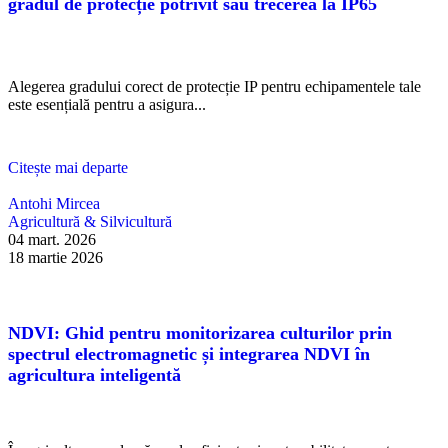
gradul de protecție potrivit sau trecerea la IP65
Alegerea gradului corect de protecție IP pentru echipamentele tale
este esențială pentru a asigura...
Citește mai departe
Antohi Mircea
Agricultură & Silvicultură
04 mart. 2026
18 martie 2026
NDVI: Ghid pentru monitorizarea culturilor prin
spectrul electromagnetic și integrarea NDVI în
agricultura inteligentă