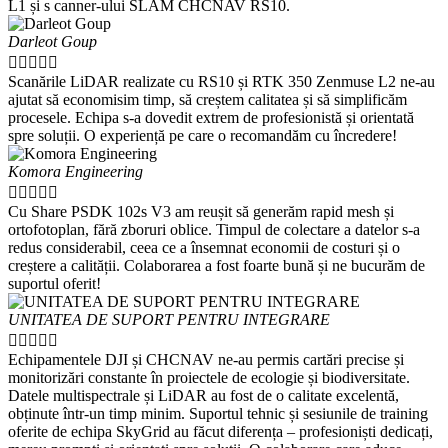
L1 și s canner-ului SLAM CHCNAV RS10.
Darleot Goup





Scanările LiDAR realizate cu RS10 și RTK 350 Zenmuse L2 ne-au
ajutat să economisim timp, să creștem calitatea și să simplificăm
procesele. Echipa s-a dovedit extrem de profesionistă și orientată
spre soluții. O experiență pe care o recomandăm cu încredere!
Komora Engineering





Cu Share PSDK 102s V3 am reușit să generăm rapid mesh și
ortofotoplan, fără zboruri oblice. Timpul de colectare a datelor s-a
redus considerabil, ceea ce a însemnat economii de costuri și o
creștere a calității. Colaborarea a fost foarte bună și ne bucurăm de
suportul oferit!
UNITATEA DE SUPORT PENTRU INTEGRARE





Echipamentele DJI și CHCNAV ne-au permis cartări precise și
monitorizări constante în proiectele de ecologie și biodiversitate.
Datele multispectrale și LiDAR au fost de o calitate excelentă,
obținute într-un timp minim. Suportul tehnic și sesiunile de training
oferite de echipa SkyGrid au făcut diferența – profesioniști dedicați,