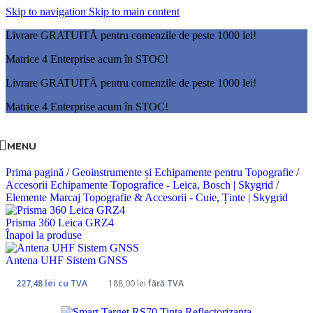
Skip to navigation
Skip to main content
Livrare GRATUITĂ pentru comenzile de peste 1000 lei!
Matrice 4 Enterprise acum în STOC!
Livrare GRATUITĂ pentru comenzile de peste 1000 lei!
Matrice 4 Enterprise acum în STOC!
MENU
Prima pagină
/
Geoinstrumente și Echipamente pentru Topografie
/
Accesorii Echipamente Topografice - Leica, Bosch | Skygrid
/
Elemente Marcaj Topografie & Accesorii - Cuie, Ținte | Skygrid
Prisma 360 Leica GRZ4
Înapoi la produse
Antena UHF Sistem GNSS
227,48
lei
cu TVA
188,00
lei
fără TVA