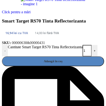
Click pentru a mări
Smart Target RS70 Tinta Reflectorizanta
16,94
lei
cu TVA
14,00
lei
fără TVA
SKU:
00000638&00000431
Cantitate Smart Target RS70 Tinta Reflectorizanta
-
+
Adaugă în coș