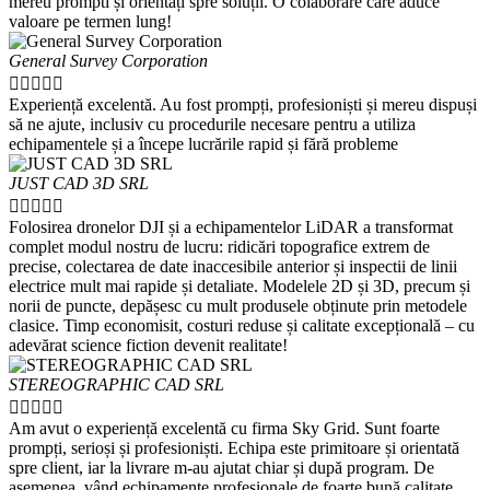
mereu prompti și orientați spre soluții. O colaborare care aduce
valoare pe termen lung!
General Survey Corporation





Experiență excelentă. Au fost prompți, profesioniști și mereu dispuși
să ne ajute, inclusiv cu procedurile necesare pentru a utiliza
echipamentele și a începe lucrările rapid și fără probleme
JUST CAD 3D SRL





Folosirea dronelor DJI și a echipamentelor LiDAR a transformat
complet modul nostru de lucru: ridicări topografice extrem de
precise, colectarea de date inaccesibile anterior și inspectii de linii
electrice mult mai rapide și detaliate. Modelele 2D și 3D, precum și
norii de puncte, depășesc cu mult produsele obținute prin metodele
clasice. Timp economisit, costuri reduse și calitate excepțională – cu
adevărat science fiction devenit realitate!
STEREOGRAPHIC CAD SRL





Am avut o experiență excelentă cu firma Sky Grid. Sunt foarte
prompți, serioși și profesioniști. Echipa este primitoare și orientată
spre client, iar la livrare m-au ajutat chiar și după program. De
asemenea, vând echipamente profesionale de foarte bună calitate.