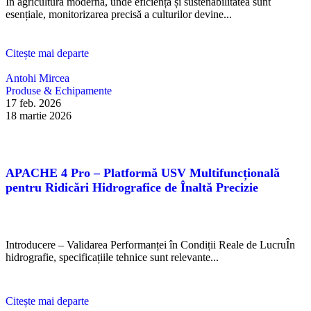
În agricultura modernă, unde eficiența și sustenabilitatea sunt
esențiale, monitorizarea precisă a culturilor devine...
Citește mai departe
Antohi Mircea
Produse & Echipamente
17 feb. 2026
18 martie 2026
APACHE 4 Pro – Platformă USV Multifuncțională
pentru Ridicări Hidrografice de Înaltă Precizie
Introducere – Validarea Performanței în Condiții Reale de LucruÎn
hidrografie, specificațiile tehnice sunt relevante...
Citește mai departe