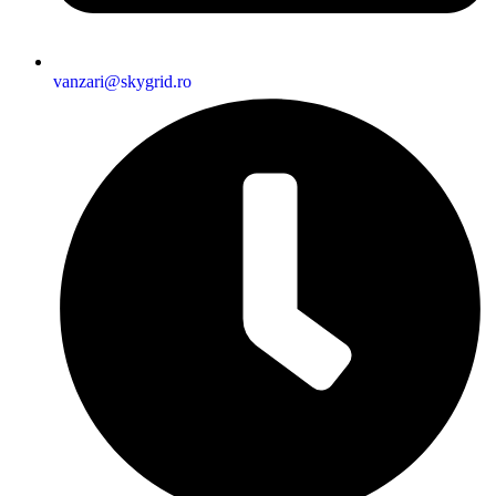
vanzari@skygrid.ro