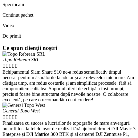
Specificatii
Continut pachet
Video
De primit
Ce spun clienții noștri
Topo Rebrean SRL





Echipamentul Slam Share S10 ne-a redus semnificativ timpul
necesar pentru măsurătorile fațadelor și ale releveelor interioare. Am
câștigat timp, am redus costurile și am simplificat procesele, fără să
compromitem calitatea. Suportul oferit de echipă a fost prompt,
precis și foarte bine structurat după nevoile noastre. O colaborare
excelentă, pe care o recomandăm cu încredere!
General Topo West





Finalizarea cu succes a lucrărilor de topografie de mare anvergură
nu ar fi fost la fel de ușor de realizat fără ajutorul dronei DJI Mavic 3
Enteprise și DJI Matrice 300 RTK și al camerei DJI Zenmuse P1,