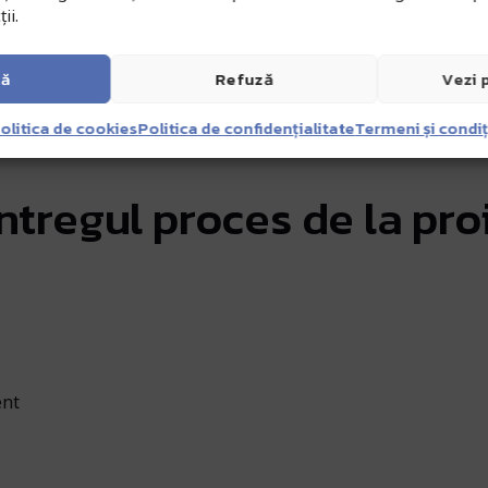
Exporturi de date
Măsurăto
ii.
e datele în diferite formate, cum ar
Efectuați măsurăt
i TIFF, pentru importare în software
browser. Nu este ne
terță parte.
de soft
tă
Refuză
Vezi 
olitica de cookies
Politica de confidențialitate
Termeni și condiț
tregul proces de la pro
ent