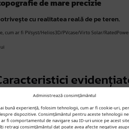
opografie de mare precizie
otrivește cu realitatea reală de pe teren.
are, cum ar fi PVsyst/Helios3D/PVcase/Virto Solar/RatedPowe
lui
Caracteristici evidențiat
Administrează consimțământul
ai bună experiență, folosim tehnologii, cum ar fi cookie-uri, pen
 despre dispozitive. Consimțământul pentru aceste tehnologii n
r fi comportamentul de navigare sau ID-uri unice pe acest site.
îți retragi consimțământul dat poate avea afecte negative asup