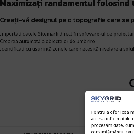
Maximizați randamentul folosind t
Creați-vă designul pe o topografie care se p
Importați datele Sitemark direct în software-ul de proiect
Crearea automată a obiectelor de umbrire
Identificați cu ușurință zonele care necesită nivelare a solu
Pentru a oferi cea m
accesa informațiile
procesăm date, cum a
consimțământul sau 