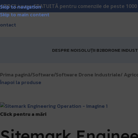
ivrare GRATUITĂ pentru comenzile de peste 1000 lei!
Matr
Skip to navigation
Skip to main content
ontact
DESPRE NOI
SOLUȚII B2B
DRONE INDUST
Prima pagină
Software
Software Drone Industriale/ Agrico
/
/
Înapoi la produse
Click pentru a mări
Sitemark Enginee