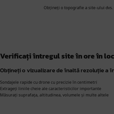
Obțineți o topografie a site-ului dvs.
Verificați întregul site în ore în loc
Obțineți o vizualizare de înaltă rezoluție a în
Sondajele rapide cu drone cu precizie în centimetri
Extrageți liniile cheie ale caracteristicilor importante
Măsurați suprafața, altitudinea, volumele și multe altele