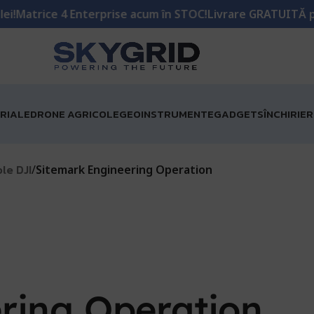
ice 4 Enterprise acum în STOC!
Livrare GRATUITĂ pentru co
RIALE
DRONE AGRICOLE
GEOINSTRUMENTE
GADGETS
ÎNCHIRIE
le DJI
/
Sitemark Engineering Operation
ring Operation