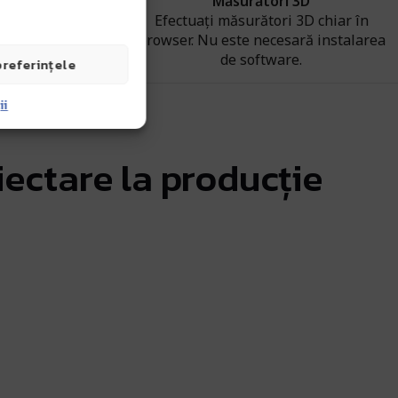
ri 3D
Măsurători 3D
ori 3D chiar în
Efectuați măsurători 3D chiar în
cesară instalarea
browser. Nu este necesară instalarea
ware.
de software.
preferințele
ii
iectare la producție