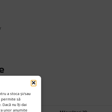
r
e
tru a stoca și/sau
e permite să
 Dacă nu îți dai
ra unor anumite