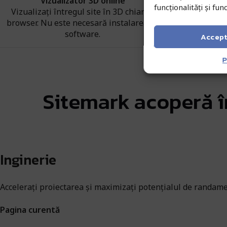
Vizualizator 3D online
funcționalități și funcț
Vizualizați întregul site în 3D chiar în
Exportați toat
browser. Nu este necesară instalarea de
fi DXF, LAS ș
software.
Accep
P
Sitemark acoperă în
Inginerie
Accelerați proiectarea și maximizați potențialul de randam
Pagina curentă