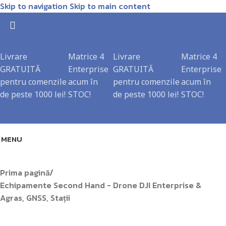
Skip to navigation
Skip to main content
Livrare
Matrice 4
Livrare
Matrice 4
GRATUITĂ
Enterprise
GRATUITĂ
Enterprise
pentru comenzile
acum în
pentru comenzile
acum în
de peste 1000 lei!
STOC!
de peste 1000 lei!
STOC!
MENU
Prima pagină
/
Echipamente Second Hand - Drone DJI Enterprise &
Agras, GNSS, Stații