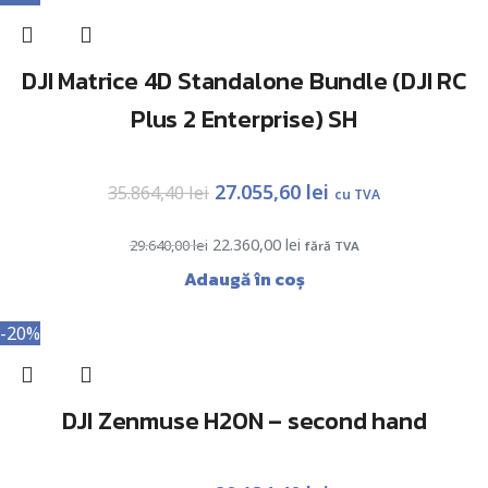
DJI Matrice 4D Standalone Bundle (DJI RC
Plus 2 Enterprise) SH
27.055,60
lei
35.864,40
lei
cu TVA
22.360,00
lei
29.640,00
lei
fără TVA
Adaugă în coș
-20%
DJI Zenmuse H20N – second hand