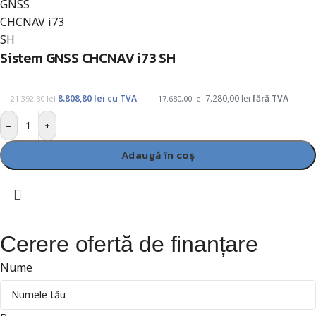
Sistem GNSS CHCNAV i73 SH
8.808,80
lei
cu TVA
7.280,00
lei
fără TVA
21.392,80
lei
17.680,00
lei
-
+
Adaugă în coș
Cerere ofertă de finanțare
Nume