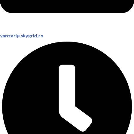
vanzari@skygrid.ro