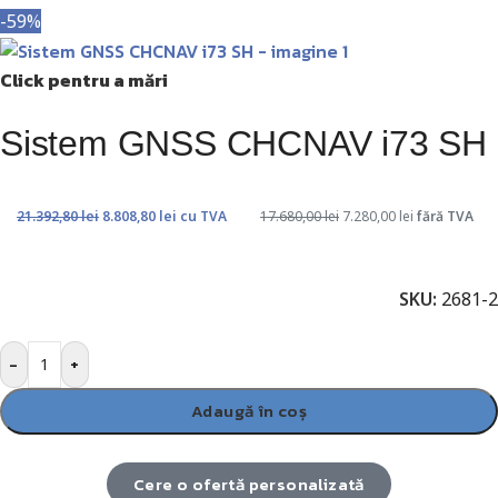
-59%
Click pentru a mări
Sistem GNSS CHCNAV i73 SH
21.392,80
lei
8.808,80
lei
cu TVA
17.680,00
lei
7.280,00
lei
fără TVA
SKU:
2681-2
-
+
Adaugă în coș
Cere o ofertă personalizată