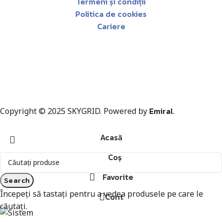
Termeni și condiții
Politica de cookies
Cariere
Emiral
Copyright © 2025 SKYGRID. Powered by
.
Acasă
Coș
Favorite
Search
Începeți să tastați pentru a vedea produsele pe care le
Cont
căutați.