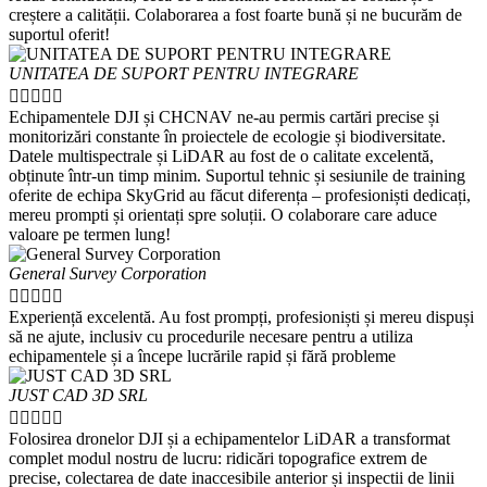
creștere a calității. Colaborarea a fost foarte bună și ne bucurăm de
suportul oferit!
UNITATEA DE SUPORT PENTRU INTEGRARE





Echipamentele DJI și CHCNAV ne-au permis cartări precise și
monitorizări constante în proiectele de ecologie și biodiversitate.
Datele multispectrale și LiDAR au fost de o calitate excelentă,
obținute într-un timp minim. Suportul tehnic și sesiunile de training
oferite de echipa SkyGrid au făcut diferența – profesioniști dedicați,
mereu prompti și orientați spre soluții. O colaborare care aduce
valoare pe termen lung!
General Survey Corporation





Experiență excelentă. Au fost prompți, profesioniști și mereu dispuși
să ne ajute, inclusiv cu procedurile necesare pentru a utiliza
echipamentele și a începe lucrările rapid și fără probleme
JUST CAD 3D SRL





Folosirea dronelor DJI și a echipamentelor LiDAR a transformat
complet modul nostru de lucru: ridicări topografice extrem de
precise, colectarea de date inaccesibile anterior și inspectii de linii