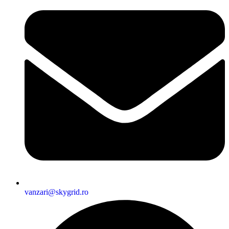
vanzari@skygrid.ro