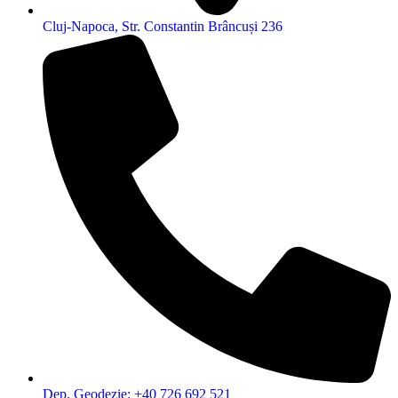
Cluj-Napoca, Str. Constantin Brâncuși 236
Dep. Geodezie: +40 726 692 521