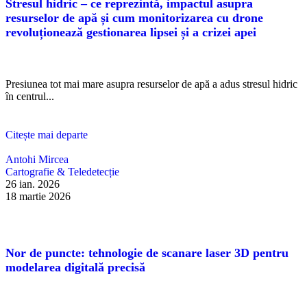
Stresul hidric – ce reprezintă, impactul asupra
resurselor de apă și cum monitorizarea cu drone
revoluționează gestionarea lipsei și a crizei apei
Presiunea tot mai mare asupra resurselor de apă a adus stresul hidric
în centrul...
Citește mai departe
Antohi Mircea
Cartografie & Teledetecție
26 ian. 2026
18 martie 2026
Nor de puncte: tehnologie de scanare laser 3D pentru
modelarea digitală precisă