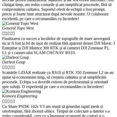
câștigat timp, am redus costurile și am simplificat procesele, fără să
compromitem calitatea. Suportul oferit de echipă a fost prompt,
precis și foarte bine structurat după nevoile noastre. O colaborare
excelentă, pe care o recomandăm cu încredere!
General Topo West





Finalizarea cu succes a lucrărilor de topografie de mare anvergură
nu ar fi fost la fel de ușor de realizat fără ajutorul dronei DJI Mavic 3
Enteprise și DJI Matrice 300 RTK și al camerei DJI Zenmuse P1,
L1 și s canner-ului SLAM CHCNAV RS10.
Darleot Goup





Scanările LiDAR realizate cu RS10 și RTK 350 Zenmuse L2 ne-au
ajutat să economisim timp, să creștem calitatea și să simplificăm
procesele. Echipa s-a dovedit extrem de profesionistă și orientată
spre soluții. O experiență pe care o recomandăm cu încredere!
Komora Engineering





Cu Share PSDK 102s V3 am reușit să generăm rapid mesh și
ortofotoplan, fără zboruri oblice. Timpul de colectare a datelor s-a
redus considerabil, ceea ce a însemnat economii de costuri și o