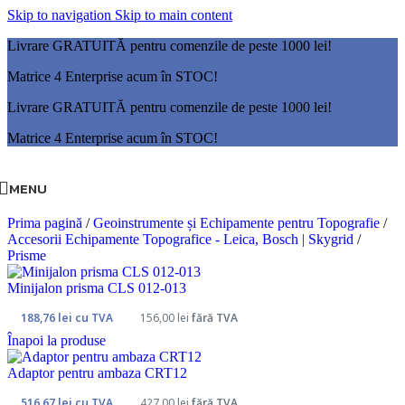
Skip to navigation
Skip to main content
Livrare GRATUITĂ pentru comenzile de peste 1000 lei!
Matrice 4 Enterprise acum în STOC!
Livrare GRATUITĂ pentru comenzile de peste 1000 lei!
Matrice 4 Enterprise acum în STOC!
MENU
Prima pagină
/
Geoinstrumente și Echipamente pentru Topografie
/
Accesorii Echipamente Topografice - Leica, Bosch | Skygrid
/
Prisme
Minijalon prisma CLS 012-013
188,76
lei
cu TVA
156,00
lei
fără TVA
Înapoi la produse
Adaptor pentru ambaza CRT12
516,67
lei
cu TVA
427,00
lei
fără TVA