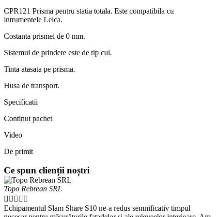
CPR121 Prisma pentru statia totala. Este compatibila cu
intrumentele Leica.
Costanta prismei de 0 mm.
Sistemul de prindere este de tip cui.
Tinta atasata pe prisma.
Husa de transport.
Specificatii
Continut pachet
Video
De primit
Ce spun clienții noștri
Topo Rebrean SRL





Echipamentul Slam Share S10 ne-a redus semnificativ timpul
necesar pentru măsurătorile fațadelor și ale releveelor interioare. Am