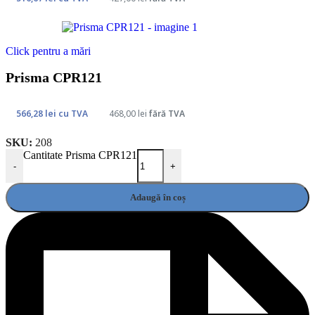
Click pentru a mări
Prisma CPR121
566,28
lei
cu TVA
468,00
lei
fără TVA
SKU:
208
Cantitate Prisma CPR121
-
+
Adaugă în coș