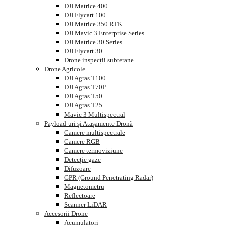
DJI Matrice 400
DJI Flycart 100
DJI Matrice 350 RTK
DJI Mavic 3 Enterprise Series
DJI Matrice 30 Series
DJI Flycart 30
Drone inspecții subterane
Drone Agricole
DJI Agras T100
DJI Agras T70P
DJI Agras T50
DJI Agras T25
Mavic 3 Multispectral
Payload-uri și Atașamente Dronă
Camere multispectrale
Camere RGB
Camere termoviziune
Detecție gaze
Difuzoare
GPR (Ground Penetrating Radar)
Magnetometru
Reflectoare
Scanner LiDAR
Accesorii Drone
Acumulatori