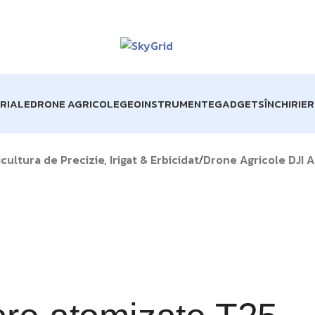
TUITĂ pentru comenzile de peste 1000 lei!
Matrice 4 Enter
RIALE
DRONE AGRICOLE
GEOINSTRUMENTE
GADGETS
ÎNCHIRIE
ultura de Precizie, Irigat & Erbicidat
Drone Agricole DJI A
/