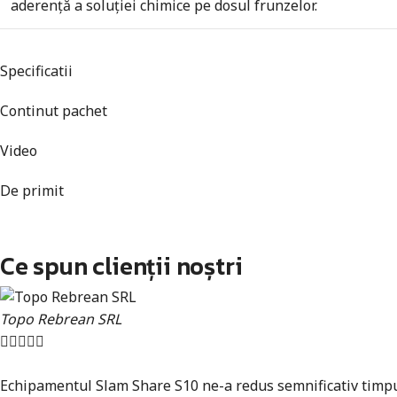
aderență a soluției chimice pe dosul frunzelor.
Specificatii
Continut pachet
Video
De primit
Ce spun clienții noștri
Topo Rebrean SRL





Echipamentul Slam Share S10 ne-a redus semnificativ timpul 