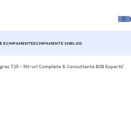
prise acum în STOC!
Livrare GRATUITĂ pentru comenzile de
RE ECHIPAMENTE
ECHIPAMENTE SH
BLOG
gras T25 - Kit-uri Complete & Consultanta B2B Experti
/