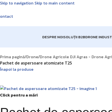
Skip to navigation
Skip to main content
Livrare GRA
ontact
DESPRE NOI
SOLUȚII B2B
DRONE INDUST
Prima pagină
Drone
Drone Agricole DJI Agras - Drone Agric
/
/
Pachet de aspersoare atomizate T25
Înapoi la produse
Click pentru a mări