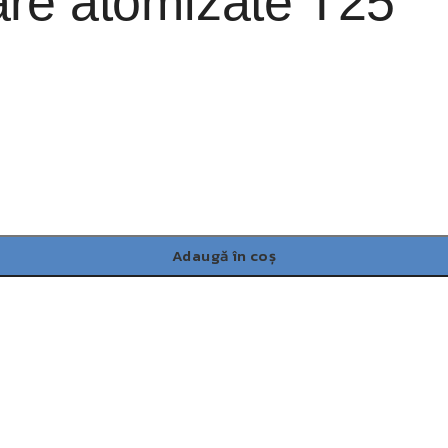
re atomizate T25
Adaugă în coș