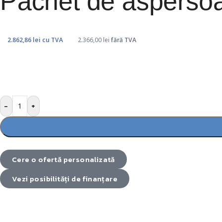
Pachet de aspersoa
2.862,86
lei
cu TVA
2.366,00
lei
fără TVA
-
+
Cere o ofertă personalizată
Vezi posibilități de finanțare