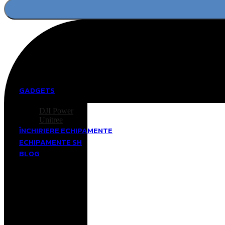
Economisiți până la -25%
Obțineți reducere
pentru Drone
GADGETS
DJI Power
Unitree
ÎNCHIRIERE ECHIPAMENTE
ECHIPAMENTE SH
BLOG