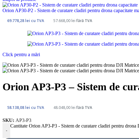
Accesorii topografie
Acumulatori și încărcătoare
Orion AP30-P2 - Sistem de curatare cladiri pentru drona capacitate m
Adaptoare și cabluri
Elemente de marcaj
69.778,28
lei
cu TVA
57.668,00
lei
fără TVA
Jaloane
Prisme
Trepiede
Echipamente topografice
Receptoare GNSS
Scannere
Click pentru a mări
Stații totale
Carnete de teren
Nivele optice și digitale
Măsurare distanțe, unghiuri, pantă
Batimetrie
Orion AP3-P3 – Sistem de cur
Georadar
Machine Control
Software Geodezie
58.138,08
lei
cu TVA
48.048,00
lei
fără TVA
Economisiți până la -25%
SKU:
AP3-P3
Obțineți reducere
Cantitate Orion AP3-P3 - Sistem de curatare cladiri pentru dron
-
pentru Drone