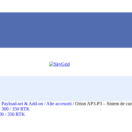
 - Payload-uri & Add-on
/
Alte accesorii
/
Orion AP3-P3 – Sistem de cura
300 / 350 RTK