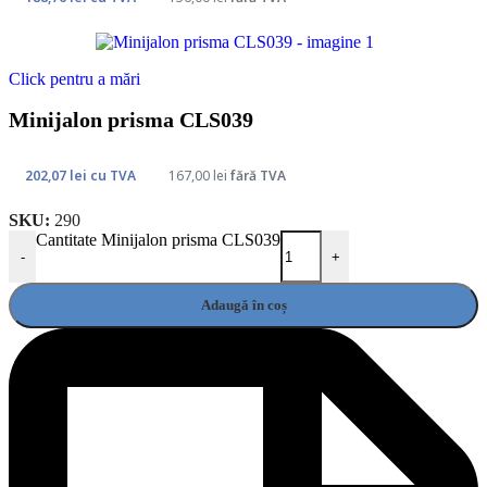
Click pentru a mări
Minijalon prisma CLS039
202,07
lei
cu TVA
167,00
lei
fără TVA
SKU:
290
Cantitate Minijalon prisma CLS039
-
+
Adaugă în coș