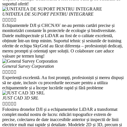
suportul oferit!
UNITATEA DE SUPORT PENTRU INTEGRARE





Echipamentele DJI și CHCNAV ne-au permis cartări precise și
monitorizări constante în proiectele de ecologie și biodiversitate.
Datele multispectrale și LiDAR au fost de o calitate excelentă,
obținute într-un timp minim. Suportul tehnic și sesiunile de training
oferite de echipa SkyGrid au făcut diferența – profesioniști dedicați,
mereu prompti și orientați spre soluții. O colaborare care aduce
valoare pe termen lung!
General Survey Corporation





Experiență excelentă. Au fost prompți, profesioniști și mereu dispuși
să ne ajute, inclusiv cu procedurile necesare pentru a utiliza
echipamentele și a începe lucrările rapid și fără probleme
JUST CAD 3D SRL





Folosirea dronelor DJI și a echipamentelor LiDAR a transformat
complet modul nostru de lucru: ridicări topografice extrem de
precise, colectarea de date inaccesibile anterior și inspectii de linii
electrice mult mai rapide și detaliate. Modelele 2D și 3D, precum și