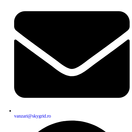
vanzari@skygrid.ro