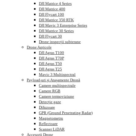
DJI Matrice 4 Series
DJI Matrice 400
DJI Flycart 100
DJI Matrice 350 RTK
DJI Mavic 3 Enterprise Series
DJI Matrice 30 Series
DJI Flycart 30
Drone inspecții subterane
Drone Agricole
DJI Agras T100
DJI Agras T70P
DJI Agras T50
DJI Agras T25
Mavic 3 Multispectral
Payload-uri și Atașamente Dronă
Camere multispectrale
Camere RGB
Camere termoviziune
Detecție gaze
Difuzoare
GPR (Ground Penetrating Radar)
Magnetometru
Reflectoare
Scanner LiDAR
Accesorii Drone