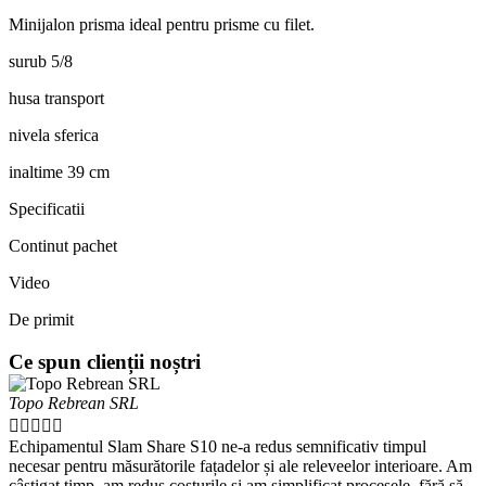
Minijalon prisma ideal pentru prisme cu filet.
surub 5/8
husa transport
nivela sferica
inaltime 39 cm
Specificatii
Continut pachet
Video
De primit
Ce spun clienții noștri
Topo Rebrean SRL





Echipamentul Slam Share S10 ne-a redus semnificativ timpul
necesar pentru măsurătorile fațadelor și ale releveelor interioare. Am
câștigat timp, am redus costurile și am simplificat procesele, fără să