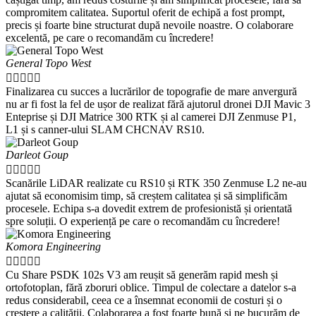
compromitem calitatea. Suportul oferit de echipă a fost prompt,
precis și foarte bine structurat după nevoile noastre. O colaborare
excelentă, pe care o recomandăm cu încredere!
General Topo West





Finalizarea cu succes a lucrărilor de topografie de mare anvergură
nu ar fi fost la fel de ușor de realizat fără ajutorul dronei DJI Mavic 3
Enteprise și DJI Matrice 300 RTK și al camerei DJI Zenmuse P1,
L1 și s canner-ului SLAM CHCNAV RS10.
Darleot Goup





Scanările LiDAR realizate cu RS10 și RTK 350 Zenmuse L2 ne-au
ajutat să economisim timp, să creștem calitatea și să simplificăm
procesele. Echipa s-a dovedit extrem de profesionistă și orientată
spre soluții. O experiență pe care o recomandăm cu încredere!
Komora Engineering





Cu Share PSDK 102s V3 am reușit să generăm rapid mesh și
ortofotoplan, fără zboruri oblice. Timpul de colectare a datelor s-a
redus considerabil, ceea ce a însemnat economii de costuri și o
creștere a calității. Colaborarea a fost foarte bună și ne bucurăm de