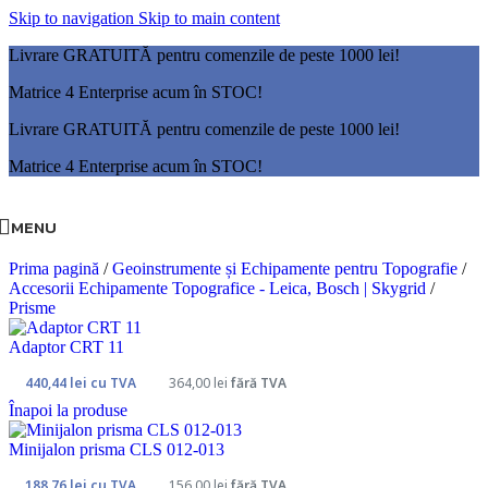
Skip to navigation
Skip to main content
Livrare GRATUITĂ pentru comenzile de peste 1000 lei!
Matrice 4 Enterprise acum în STOC!
Livrare GRATUITĂ pentru comenzile de peste 1000 lei!
Matrice 4 Enterprise acum în STOC!
MENU
Prima pagină
/
Geoinstrumente și Echipamente pentru Topografie
/
Accesorii Echipamente Topografice - Leica, Bosch | Skygrid
/
Prisme
Adaptor CRT 11
440,44
lei
cu TVA
364,00
lei
fără TVA
Înapoi la produse
Minijalon prisma CLS 012-013
188,76
lei
cu TVA
156,00
lei
fără TVA