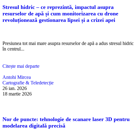
Stresul hidric – ce reprezintă, impactul asupra
resurselor de apă și cum monitorizarea cu drone
revoluționează gestionarea lipsei și a crizei apei
Presiunea tot mai mare asupra resurselor de apă a adus stresul hidric
în centrul...
Citește mai departe
Antohi Mircea
Cartografie & Teledetecție
26 ian. 2026
18 martie 2026
Nor de puncte: tehnologie de scanare laser 3D pentru
modelarea digitală precisă