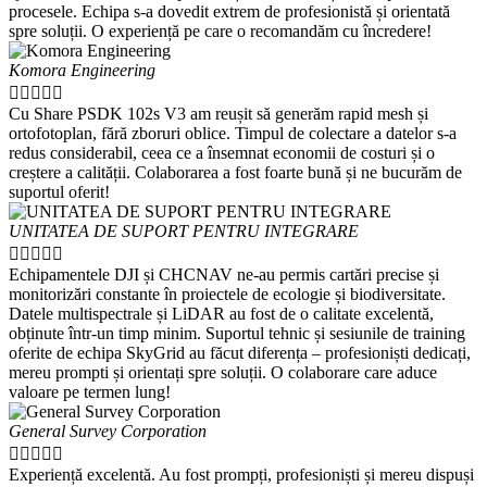
procesele. Echipa s-a dovedit extrem de profesionistă și orientată
spre soluții. O experiență pe care o recomandăm cu încredere!
Komora Engineering





Cu Share PSDK 102s V3 am reușit să generăm rapid mesh și
ortofotoplan, fără zboruri oblice. Timpul de colectare a datelor s-a
redus considerabil, ceea ce a însemnat economii de costuri și o
creștere a calității. Colaborarea a fost foarte bună și ne bucurăm de
suportul oferit!
UNITATEA DE SUPORT PENTRU INTEGRARE





Echipamentele DJI și CHCNAV ne-au permis cartări precise și
monitorizări constante în proiectele de ecologie și biodiversitate.
Datele multispectrale și LiDAR au fost de o calitate excelentă,
obținute într-un timp minim. Suportul tehnic și sesiunile de training
oferite de echipa SkyGrid au făcut diferența – profesioniști dedicați,
mereu prompti și orientați spre soluții. O colaborare care aduce
valoare pe termen lung!
General Survey Corporation





Experiență excelentă. Au fost prompți, profesioniști și mereu dispuși