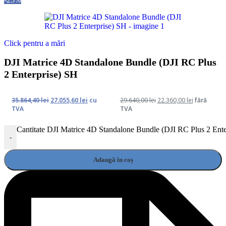
Click pentru a mări
DJI Matrice 4D Standalone Bundle (DJI RC Plus
2 Enterprise) SH
35.864,40
lei
27.055,60
lei
cu
29.640,00
lei
22.360,00
lei
fără
TVA
TVA
Cantitate DJI Matrice 4D Standalone Bundle (DJI RC Plus 2 Ent
-
Adaugă în coș