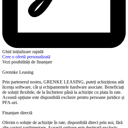
Ghid inițializare rapidă
Cere o ofertă personalizată
Vezi posibilități de finanțare
Grennke Leasing
Prin partenerul nostru, GRENKE LEASING, puteți achiziționa atât
licența software, cât și echipamentele hardware asociate. Beneficiați
de soluții flexibile, de la închiriere până la achiziție cu plata în rate.
Această opțiune este disponibilă exclusiv pentru persoane juridice și
PFA-uri.
Finanțare directă
Oferim o soluție de achiziție în rate, disponibilă direct prin noi, fără
alte costuri suplimentare. Această opțiune este destinată exclusiv