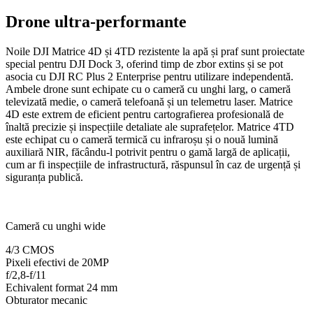
Drone ultra-performante
Noile DJI Matrice 4D și 4TD rezistente la apă și praf sunt proiectate
special pentru DJI Dock 3, oferind timp de zbor extins și se pot
asocia cu DJI RC Plus 2 Enterprise pentru utilizare independentă.
Ambele drone sunt echipate cu o cameră cu unghi larg, o cameră
televizată medie, o cameră telefoană și un telemetru laser. Matrice
4D este extrem de eficient pentru cartografierea profesională de
înaltă precizie și inspecțiile detaliate ale suprafețelor. Matrice 4TD
este echipat cu o cameră termică cu infraroșu și o nouă lumină
auxiliară NIR, făcându-l potrivit pentru o gamă largă de aplicații,
cum ar fi inspecțiile de infrastructură, răspunsul în caz de urgență și
siguranța publică.
Cameră cu unghi wide
4/3 CMOS
Pixeli efectivi de 20MP
f/2,8-f/11
Echivalent format 24 mm
Obturator mecanic