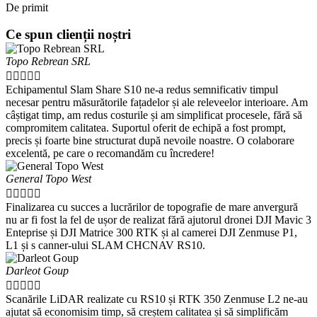
De primit
Ce spun clienții noștri
Topo Rebrean SRL





Echipamentul Slam Share S10 ne-a redus semnificativ timpul
necesar pentru măsurătorile fațadelor și ale releveelor interioare. Am
câștigat timp, am redus costurile și am simplificat procesele, fără să
compromitem calitatea. Suportul oferit de echipă a fost prompt,
precis și foarte bine structurat după nevoile noastre. O colaborare
excelentă, pe care o recomandăm cu încredere!
General Topo West





Finalizarea cu succes a lucrărilor de topografie de mare anvergură
nu ar fi fost la fel de ușor de realizat fără ajutorul dronei DJI Mavic 3
Enteprise și DJI Matrice 300 RTK și al camerei DJI Zenmuse P1,
L1 și s canner-ului SLAM CHCNAV RS10.
Darleot Goup





Scanările LiDAR realizate cu RS10 și RTK 350 Zenmuse L2 ne-au
ajutat să economisim timp, să creștem calitatea și să simplificăm