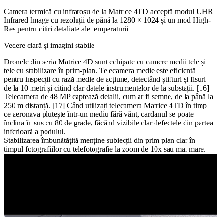
Camera termică cu infraroșu de la Matrice 4TD acceptă modul UHR
Infrared Image cu rezoluții de până la 1280 × 1024 și un mod High-
Res pentru citiri detaliate ale temperaturii.
Vedere clară și imagini stabile
Dronele din seria Matrice 4D sunt echipate cu camere medii tele și
tele cu stabilizare în prim-plan. Telecamera medie este eficientă
pentru inspecții cu rază medie de acțiune, detectând știfturi și fisuri
de la 10 metri și citind clar datele instrumentelor de la substații. [16]
Telecamera de 48 MP captează detalii, cum ar fi semne, de la până la
250 m distanță. [17] Când utilizați telecamera Matrice 4TD în timp
ce aeronava plutește într-un mediu fără vânt, cardanul se poate
înclina în sus cu 80 de grade, făcând vizibile clar defectele din partea
inferioară a podului.
Stabilizarea îmbunătățită menține subiecții din prim plan clar în
timpul fotografiilor cu telefotografie la zoom de 10x sau mai mare.