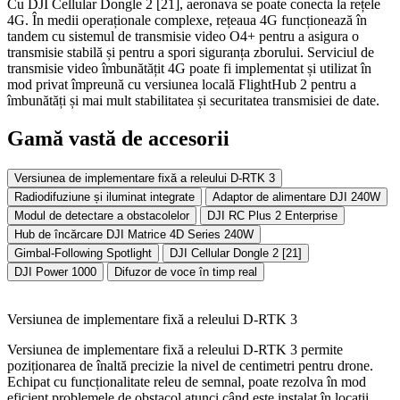
Cu DJI Cellular Dongle 2 [21], aeronava se poate conecta la rețele
4G. În medii operaționale complexe, rețeaua 4G funcționează în
tandem cu sistemul de transmisie video O4+ pentru a asigura o
transmisie stabilă și pentru a spori siguranța zborului. Serviciul de
transmisie video îmbunătățit 4G poate fi implementat și utilizat în
mod privat împreună cu versiunea locală FlightHub 2 pentru a
îmbunătăți și mai mult stabilitatea și securitatea transmisiei de date.
Gamă vastă de accesorii
Versiunea de implementare fixă ​​a releului D-RTK 3
Radiodifuziune și iluminat integrate
Adaptor de alimentare DJI 240W
Modul de detectare a obstacolelor
DJI RC Plus 2 Enterprise
Hub de încărcare DJI Matrice 4D Series 240W
Gimbal-Following Spotlight
DJI Cellular Dongle 2 [21]
DJI Power 1000
Difuzor de voce în timp real
Versiunea de implementare fixă ​​a releului D-RTK 3
Versiunea de implementare fixă ​​a releului D-RTK 3 permite
poziționarea de înaltă precizie la nivel de centimetri pentru drone.
Echipat cu funcționalitate releu de semnal, poate rezolva în mod
eficient problemele de obstacol atunci când este instalat în locații