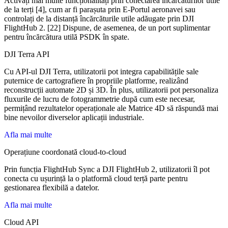
Activați mai multe funcționalități prin conectarea încărcăturilor utile
de la terți [4], cum ar fi parașuta prin E-Portul aeronavei sau
controlați de la distanță încărcăturile utile adăugate prin DJI
FlightHub 2. [22] Dispune, de asemenea, de un port suplimentar
pentru încărcătura utilă PSDK în spate.
DJI Terra API
Cu API-ul DJI Terra, utilizatorii pot integra capabilitățile sale
puternice de cartografiere în propriile platforme, realizând
reconstrucții automate 2D și 3D. În plus, utilizatorii pot personaliza
fluxurile de lucru de fotogrammetrie după cum este necesar,
permițând rezultatelor operaționale ale Matrice 4D să răspundă mai
bine nevoilor diverselor aplicații industriale.
Afla mai multe
Operațiune coordonată cloud-to-cloud
Prin funcția FlightHub Sync a DJI FlightHub 2, utilizatorii îl pot
conecta cu ușurință la o platformă cloud terță parte pentru
gestionarea flexibilă a datelor.
Afla mai multe
Cloud API