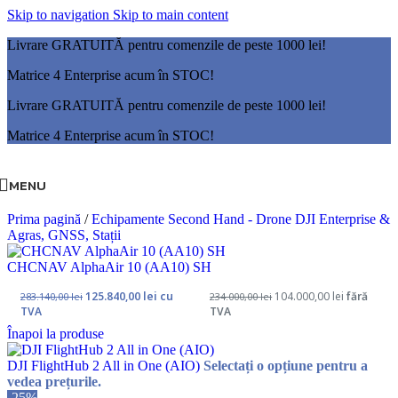
Skip to navigation
Skip to main content
Livrare GRATUITĂ pentru comenzile de peste 1000 lei!
Matrice 4 Enterprise acum în STOC!
Livrare GRATUITĂ pentru comenzile de peste 1000 lei!
Matrice 4 Enterprise acum în STOC!
MENU
Prima pagină
/
Echipamente Second Hand - Drone DJI Enterprise &
Agras, GNSS, Stații
CHCNAV AlphaAir 10 (AA10) SH
125.840,00
lei
cu
104.000,00
lei
fără
283.140,00
lei
234.000,00
lei
TVA
TVA
Înapoi la produse
DJI FlightHub 2 All in One (AIO)
Selectați o opțiune pentru a
vedea prețurile.
-25%