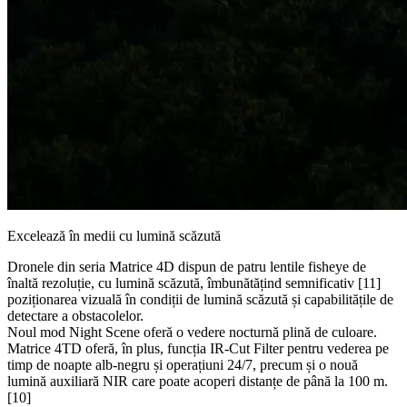
Excelează în medii cu lumină scăzută
Dronele din seria Matrice 4D dispun de patru lentile fisheye de
înaltă rezoluție, cu lumină scăzută, îmbunătățind semnificativ [11]
poziționarea vizuală în condiții de lumină scăzută și capabilitățile de
detectare a obstacolelor.
Noul mod Night Scene oferă o vedere nocturnă plină de culoare.
Matrice 4TD oferă, în plus, funcția IR-Cut Filter pentru vederea pe
timp de noapte alb-negru și operațiuni 24/7, precum și o nouă
lumină auxiliară NIR care poate acoperi distanțe de până la 100 m.
[10]