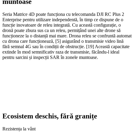
muntoase
Seria Matrice 4D poate funcționa cu telecomanda DJI RC Plus 2
Enterprise pentru utilizare independentă, în timp ce dispune de o
funcție inovatoare de releu integrată. Cu această configurație, o
dronă poate zbura sus ca un releu, permițând unei alte drone să
funcționeze la o distanță mai mare. Drona releu se confruntă automat
cu drona care funcționează, [5] asigurând o transmisie video lină
fără semnal 4G sau în condiții de obstrucție. [19] Această capacitate
extinde în mod semnificativ raza de transmisie, făcându-l ideal
pentru sarcini și inspecții SAR în zonele muntoase.
Ecosistem deschis, fără granițe
Rezistența la vânt