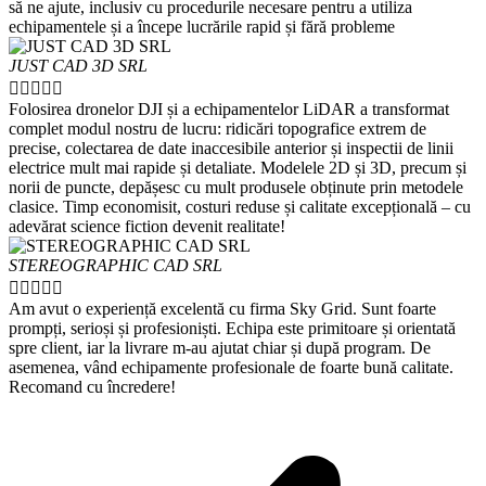
să ne ajute, inclusiv cu procedurile necesare pentru a utiliza
echipamentele și a începe lucrările rapid și fără probleme
JUST CAD 3D SRL





Folosirea dronelor DJI și a echipamentelor LiDAR a transformat
complet modul nostru de lucru: ridicări topografice extrem de
precise, colectarea de date inaccesibile anterior și inspectii de linii
electrice mult mai rapide și detaliate. Modelele 2D și 3D, precum și
norii de puncte, depășesc cu mult produsele obținute prin metodele
clasice. Timp economisit, costuri reduse și calitate excepțională – cu
adevărat science fiction devenit realitate!
STEREOGRAPHIC CAD SRL





Am avut o experiență excelentă cu firma Sky Grid. Sunt foarte
prompți, serioși și profesioniști. Echipa este primitoare și orientată
spre client, iar la livrare m-au ajutat chiar și după program. De
asemenea, vând echipamente profesionale de foarte bună calitate.
Recomand cu încredere!