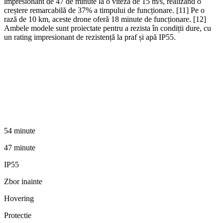
impresionant de 47 de minute la o viteză de 15 m/s, realizând o
creștere remarcabilă de 37% a timpului de funcționare. [11] Pe o
rază de 10 km, aceste drone oferă 18 minute de funcționare. [12]
Ambele modele sunt proiectate pentru a rezista în condiții dure, cu
un rating impresionant de rezistență la praf și apă IP55.
54 minute
47 minute
IP55
Zbor inainte
Hovering
Protectie