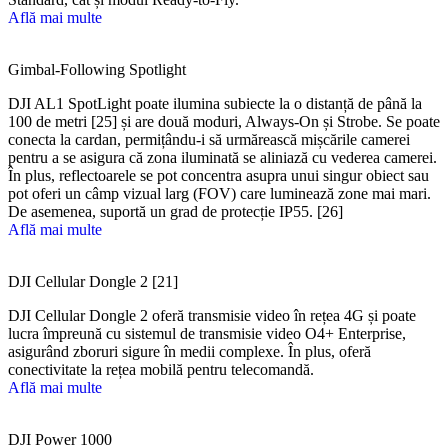
Află mai multe
Gimbal-Following Spotlight
DJI AL1 SpotLight poate ilumina subiecte la o distanță de până la
100 de metri [25] și are două moduri, Always-On și Strobe. Se poate
conecta la cardan, permițându-i să urmărească mișcările camerei
pentru a se asigura că zona iluminată se aliniază cu vederea camerei.
În plus, reflectoarele se pot concentra asupra unui singur obiect sau
pot oferi un câmp vizual larg (FOV) care luminează zone mai mari.
De asemenea, suportă un grad de protecție IP55. [26]
Află mai multe
DJI Cellular Dongle 2 [21]
DJI Cellular Dongle 2 oferă transmisie video în rețea 4G și poate
lucra împreună cu sistemul de transmisie video O4+ Enterprise,
asigurând zboruri sigure în medii complexe. În plus, oferă
conectivitate la rețea mobilă pentru telecomandă.
Află mai multe
DJI Power 1000