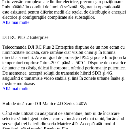
în traversări complexe ale liniilor electrice, precum și o poziționare
îmbunătățită în condiții de lumină scăzută. Siguranța operațională
este asigurată pentru diferite medii ale rețelei de distribuție a energiei
electrice și configurațiile complicate ale substațiilor.
Află mai multe
DJI RC Plus 2 Enterprise
Telecomanda DJI RC Plus 2 Enterprise dispune de un nou ecran cu
luminozitate ridicată, care rămâne clar vizibil chiar și în lumina
directă a soarelui. Are un grad de protecție IP54 și poate funcționa la
temperaturi cuprinse între -20°C până la 50°C. Dispune de o matrice
de antene cu câștig ridicat încorporat, oferind performanțe puternice.
De asemenea, acceptă soluții de transmisie hibrid SDR și 4G,
asigurând o transmisie video stabilă și lină în zonele urbane înalte și
mediile muntoase.
Află mai multe
Hub de încărcare DJI Matrice 4D Series 240W
Când este utilizat cu adaptorul de alimentare, hub-ul de încărcare
selectează inteligent bateria care va încărca cel mai rapid, încărcând
secvenţial trei baterii din seria Matrice 4D. Acceptă atât modul
Standard, cât și modul Ready-to-Fly.