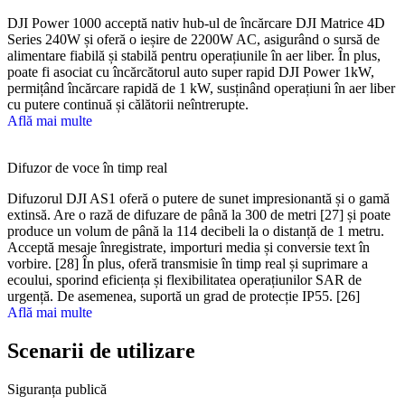
DJI Power 1000 acceptă nativ hub-ul de încărcare DJI Matrice 4D
Series 240W și oferă o ieșire de 2200W AC, asigurând o sursă de
alimentare fiabilă și stabilă pentru operațiunile în aer liber. În plus,
poate fi asociat cu încărcătorul auto super rapid DJI Power 1kW,
permițând încărcare rapidă de 1 kW, susținând operațiuni în aer liber
cu putere continuă și călătorii neîntrerupte.
Află mai multe
Difuzor de voce în timp real
Difuzorul DJI AS1 oferă o putere de sunet impresionantă și o gamă
extinsă. Are o rază de difuzare de până la 300 de metri [27] și poate
produce un volum de până la 114 decibeli la o distanță de 1 metru.
Acceptă mesaje înregistrate, importuri media și conversie text în
vorbire. [28] În plus, oferă transmisie în timp real și suprimare a
ecoului, sporind eficiența și flexibilitatea operațiunilor SAR de
urgență. De asemenea, suportă un grad de protecție IP55. [26]
Află mai multe
Scenarii de utilizare
Siguranța publică