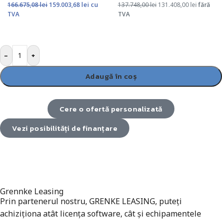
166.675,08
lei
159.003,68
lei
cu
137.748,00
lei
131.408,00
lei
fără
TVA
TVA
-
+
Adaugă în coș
Cere o ofertă personalizată
Vezi posibilități de finanțare
Grennke Leasing
Prin partenerul nostru, GRENKE LEASING, puteți
achiziționa atât licența software, cât și echipamentele