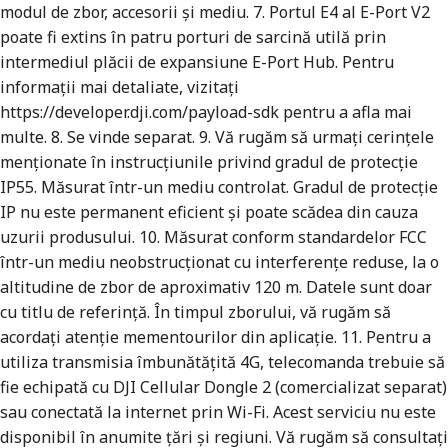
modul de zbor, accesorii și mediu. 7. Portul E4 al E-Port V2
poate fi extins în patru porturi de sarcină utilă prin
intermediul plăcii de expansiune E-Port Hub. Pentru
informații mai detaliate, vizitați
https://developer.dji.com/payload-sdk pentru a afla mai
multe. 8. Se vinde separat. 9. Vă rugăm să urmați cerințele
menționate în instrucțiunile privind gradul de protecție
IP55. Măsurat într-un mediu controlat. Gradul de protecție
IP nu este permanent eficient și poate scădea din cauza
uzurii produsului. 10. Măsurat conform standardelor FCC
într-un mediu neobstrucționat cu interferențe reduse, la o
altitudine de zbor de aproximativ 120 m. Datele sunt doar
cu titlu de referință. În timpul zborului, vă rugăm să
acordați atenție mementourilor din aplicație. 11. Pentru a
utiliza transmisia îmbunătățită 4G, telecomanda trebuie să
fie echipată cu DJI Cellular Dongle 2 (comercializat separat)
sau conectată la internet prin Wi-Fi. Acest serviciu nu este
disponibil în anumite țări și regiuni. Vă rugăm să consultați