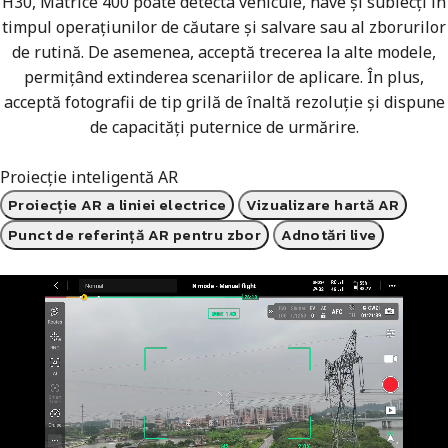
H30, Matrice 400 poate detecta vehicule, nave și subiecți în
timpul operațiunilor de căutare și salvare sau al zborurilor
de rutină. De asemenea, acceptă trecerea la alte modele,
permițând extinderea scenariilor de aplicare. În plus,
acceptă fotografii de tip grilă de înaltă rezoluție și dispune
de capacități puternice de urmărire.
Proiecție inteligentă AR
Proiecție AR a liniei electrice
Vizualizare hartă AR
Punct de referință AR pentru zbor
Adnotări live