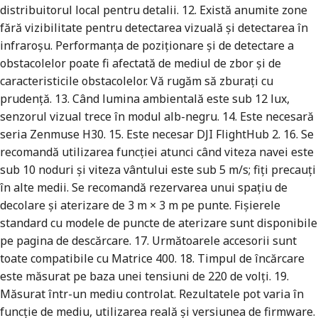
distribuitorul local pentru detalii. 12. Există anumite zone
fără vizibilitate pentru detectarea vizuală și detectarea în
infraroșu. Performanța de poziționare și de detectare a
obstacolelor poate fi afectată de mediul de zbor și de
caracteristicile obstacolelor. Vă rugăm să zburați cu
prudență. 13. Când lumina ambientală este sub 12 lux,
senzorul vizual trece în modul alb-negru. 14. Este necesară
seria Zenmuse H30. 15. Este necesar DJI FlightHub 2. 16. Se
recomandă utilizarea funcției atunci când viteza navei este
sub 10 noduri și viteza vântului este sub 5 m/s; fiți precauți
în alte medii. Se recomandă rezervarea unui spațiu de
decolare și aterizare de 3 m × 3 m pe punte. Fișierele
standard cu modele de puncte de aterizare sunt disponibile
pe pagina de descărcare. 17. Următoarele accesorii sunt
toate compatibile cu Matrice 400. 18. Timpul de încărcare
este măsurat pe baza unei tensiuni de 220 de volți. 19.
Măsurat într-un mediu controlat. Rezultatele pot varia în
funcție de mediu, utilizarea reală și versiunea de firmware.