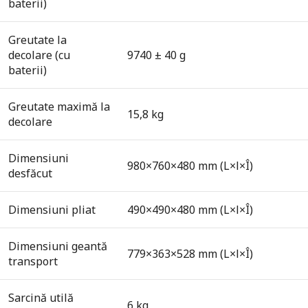
baterii)
Greutate la
decolare (cu
9740 ± 40 g
baterii)
Greutate maximă la
15,8 kg
decolare
Dimensiuni
980×760×480 mm (L×l×Î)
desfăcut
Dimensiuni pliat
490×490×480 mm (L×l×Î)
Dimensiuni geantă
779×363×528 mm (L×l×Î)
transport
Sarcină utilă
6 kg