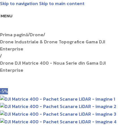
Skip to navigation
Skip to main content
Livrare GRATUITĂ pentru comenzile de peste 1000 lei!
Matrice
MENU
Prima pagină
Drone
/
/
Drone Industriale & Drone Topografice Gama DJI
Enterprise
/
Drone DJI Matrice 400 - Noua Serie din Gama DJI
Enterprise
-5%