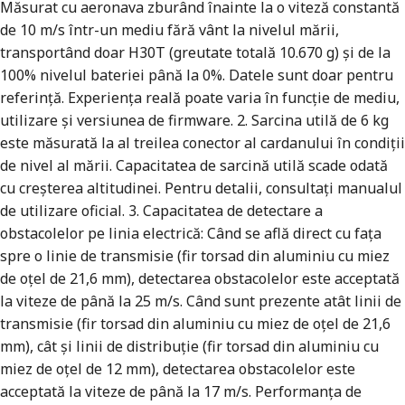
Măsurat cu aeronava zburând înainte la o viteză constantă
de 10 m/s într-un mediu fără vânt la nivelul mării,
transportând doar H30T (greutate totală 10.670 g) și de la
100% nivelul bateriei până la 0%. Datele sunt doar pentru
referință. Experiența reală poate varia în funcție de mediu,
utilizare și versiunea de firmware. 2. Sarcina utilă de 6 kg
este măsurată la al treilea conector al cardanului în condiții
de nivel al mării. Capacitatea de sarcină utilă scade odată
cu creșterea altitudinei. Pentru detalii, consultați manualul
de utilizare oficial. 3. Capacitatea de detectare a
obstacolelor pe linia electrică: Când se află direct cu fața
spre o linie de transmisie (fir torsad din aluminiu cu miez
de oțel de 21,6 mm), detectarea obstacolelor este acceptată
la viteze de până la 25 m/s. Când sunt prezente atât linii de
transmisie (fir torsad din aluminiu cu miez de oțel de 21,6
mm), cât și linii de distribuție (fir torsad din aluminiu cu
miez de oțel de 12 mm), detectarea obstacolelor este
acceptată la viteze de până la 17 m/s. Performanța de