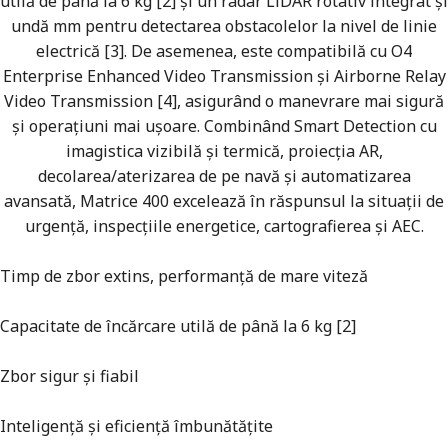
utilă de până la 6 kg [2] și un radar LiDAR rotativ integrat și
undă mm pentru detectarea obstacolelor la nivel de linie
electrică [3]. De asemenea, este compatibilă cu O4
Enterprise Enhanced Video Transmission și Airborne Relay
Video Transmission [4], asigurând o manevrare mai sigură
și operațiuni mai ușoare. Combinând Smart Detection cu
imagistica vizibilă și termică, proiecția AR,
decolarea/aterizarea de pe navă și automatizarea
avansată, Matrice 400 excelează în răspunsul la situații de
urgență, inspecțiile energetice, cartografierea și AEC.
Timp de zbor extins, performanță de mare viteză
Capacitate de încărcare utilă de până la 6 kg [2]
Zbor sigur și fiabil
Inteligență și eficiență îmbunătățite