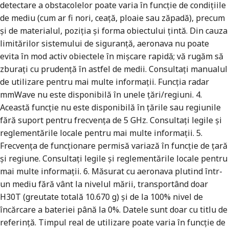
detectare a obstacolelor poate varia în funcție de condițiile
de mediu (cum ar fi nori, ceață, ploaie sau zăpadă), precum
și de materialul, poziția și forma obiectului țintă. Din cauza
limitărilor sistemului de siguranță, aeronava nu poate
evita în mod activ obiectele în mișcare rapidă; vă rugăm să
zburați cu prudență în astfel de medii. Consultați manualul
de utilizare pentru mai multe informații. Funcția radar
mmWave nu este disponibilă în unele țări/regiuni. 4.
Această funcție nu este disponibilă în țările sau regiunile
fără suport pentru frecvența de 5 GHz. Consultați legile și
reglementările locale pentru mai multe informații. 5.
Frecvența de funcționare permisă variază în funcție de țară
și regiune. Consultați legile și reglementările locale pentru
mai multe informații. 6. Măsurat cu aeronava plutind într-
un mediu fără vânt la nivelul mării, transportând doar
H30T (greutate totală 10.670 g) și de la 100% nivel de
încărcare a bateriei până la 0%. Datele sunt doar cu titlu de
referință. Timpul real de utilizare poate varia în funcție de