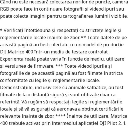
Când nu este necesară colectarea norilor de puncte, camera
RGB poate face în continuare fotografii și videoclipuri sau
poate colecta imagini pentru cartografierea luminii vizibile.
* Verificați întotdeauna și respectați cu strictețe legile și
reglementările locale înainte de zbor. ** Toate datele de pe
această pagină au fost colectate cu un model de producție
DJI Matrice 400 într-un mediu de testare controlat.
Experiența reală poate varia în funcție de mediu, utilizare
și versiunea de firmware. *** Toate videoclipurile și
fotografiile de pe această pagină au fost filmate în strictă
conformitate cu legile și reglementările locale.
Demonstrațiile, inclusiv cele cu animale sălbatice, au fost
filmate de la o distanță sigură și sunt utilizate doar ca
referință. Vă rugăm să respectați legile și reglementările
locale și să vă asigurați că aeronava a obținut certificările
relevante înainte de zbor. **** Înainte de utilizare, Matrice
400 trebuie activat prin intermediul aplicației DJI Pilot 2. 1.