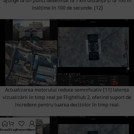
ajunge la un punct desemnat la 1 km distanță și la 100 m
înălțime în 100 de secunde. [12]
Actualizarea motorului reduce semnificativ [11] latența
vizualizării în timp real pe FlightHub 2, oferind suport de
încredere pentru luarea deciziilor în timp real.
Acasă
Coș
Favorite
Cont