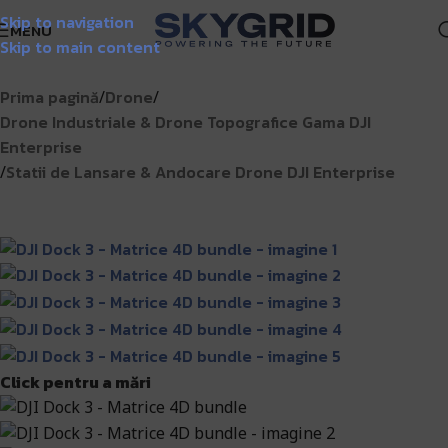
Skip to navigation
Livrare GRATUITĂ pentru comenzile de peste 1000 lei!
Matrice
MENU
Skip to main content
Prima pagină
Drone
/
/
Drone Industriale & Drone Topografice Gama DJI
Enterprise
Statii de Lansare & Andocare Drone DJI Enterprise
/
Click pentru a mări