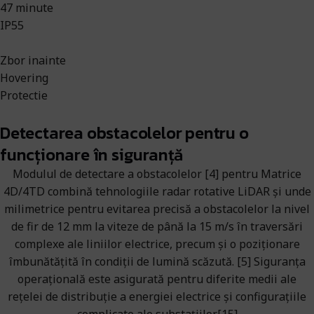
47 minute
IP55
Zbor inainte
Hovering
Protectie
Detectarea obstacolelor pentru o
funcționare în siguranță
Modulul de detectare a obstacolelor [4] pentru Matrice
4D/4TD combină tehnologiile radar rotative LiDAR și unde
milimetrice pentru evitarea precisă a obstacolelor la nivel
de fir de 12 mm la viteze de până la 15 m/s în traversări
complexe ale liniilor electrice, precum și o poziționare
îmbunătățită în condiții de lumină scăzută. [5] Siguranța
operațională este asigurată pentru diferite medii ale
rețelei de distribuție a energiei electrice și configurațiile
complicate ale substațiilor.[15]