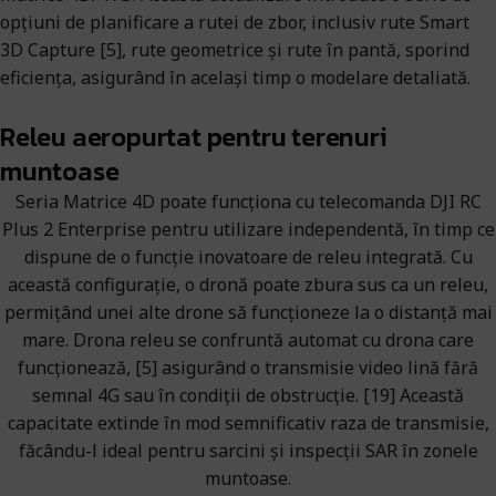
opțiuni de planificare a rutei de zbor, inclusiv rute Smart
3D Capture [5], rute geometrice și rute în pantă, sporind
eficiența, asigurând în același timp o modelare detaliată.
Releu aeropurtat pentru terenuri
muntoase
Seria Matrice 4D poate funcționa cu telecomanda DJI RC
Plus 2 Enterprise pentru utilizare independentă, în timp ce
dispune de o funcție inovatoare de releu integrată. Cu
această configurație, o dronă poate zbura sus ca un releu,
permițând unei alte drone să funcționeze la o distanță mai
mare. Drona releu se confruntă automat cu drona care
funcționează, [5] asigurând o transmisie video lină fără
semnal 4G sau în condiții de obstrucție. [19] Această
capacitate extinde în mod semnificativ raza de transmisie,
făcându-l ideal pentru sarcini și inspecții SAR în zonele
muntoase.