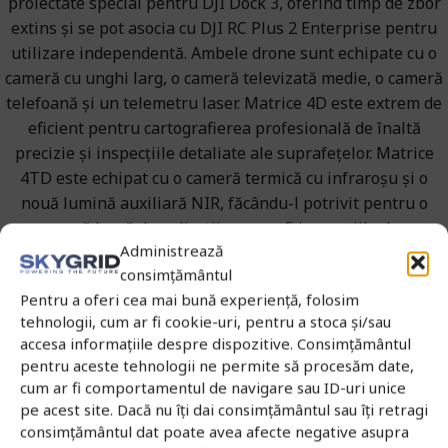
proiectate special pentru DJI Dock 3, oferind timp de zbor
extins și se pot asocia cu DJI RC Plus 2 Enterprise pentru
utilizare independentă. Ambele drone sunt echipate cu o
cameră cu unghi larg, o cameră televizată medie, o cameră
telefoană și un telemetru laser. Matrice 4D este extrem de
eficient pentru cartografierea profesională de înaltă
precizie și inspecțiile detaliate ale suprafețelor. Matrice
4TD este echipat cu o cameră termică cu infraroșu și o
nouă lumină auxiliară NIR, făcându-l potrivit pentru o
gamă largă de aplicații, cum ar fi inspecțiile de
Administrează
infrastructură, răspunsul în caz de urgență și siguranța
consimțământul
publică.
Pentru a oferi cea mai bună experiență, folosim
tehnologii, cum ar fi cookie-uri, pentru a stoca și/sau
accesa informațiile despre dispozitive. Consimțământul
pentru aceste tehnologii ne permite să procesăm date,
Cameră cu unghi wide
cum ar fi comportamentul de navigare sau ID-uri unice
4/3 CMOS
pe acest site. Dacă nu îți dai consimțământul sau îți retragi
Pixeli efectivi de 20MP
consimțământul dat poate avea afecte negative asupra