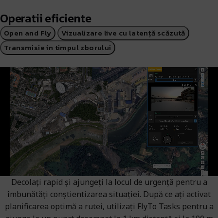
Operatii eficiente
Open and Fly
Vizualizare live cu latență scăzută
Transmisie in timpul zborului
Decolați rapid și ajungeți la locul de urgență pentru a
îmbunătăți conștientizarea situației. După ce ați activat
planificarea optimă a rutei, utilizați FlyTo Tasks pentru a