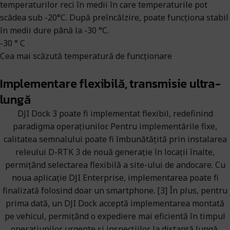
temperaturilor reci în medii în care temperaturile pot
scădea sub -20°C. După preîncălzire, poate funcționa stabil
în medii dure până la -30 °C.
-30 ° C
Cea mai scăzută temperatură de funcționare
Implementare flexibilă, transmisie ultra-
lungă
DJI Dock 3 poate fi implementat flexibil, redefinind
paradigma operațiunilor. Pentru implementările fixe,
calitatea semnalului poate fi îmbunătățită prin instalarea
releului D-RTK 3 de nouă generație în locații înalte,
permițând selectarea flexibilă a site-ului de andocare. Cu
noua aplicație DJI Enterprise, implementarea poate fi
finalizată folosind doar un smartphone. [3] În plus, pentru
prima dată, un DJI Dock acceptă implementarea montată
pe vehicul, permițând o expediere mai eficientă în timpul
operațiunilor urgente și inspecțiilor la distanță lungă.