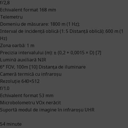
f/2,8
Echivalent format 168 mm
Telemetru
Domeniu de măsurare: 1800 m (1 Hz);
Interval de incidență oblică (1: 5 Distanță oblică): 600 m (1
Hz)
Zona oarbă: 1 m
Precizia intervalului (m): ± (0,2 + 0,0015 × D) [7]
Lumină auxiliară NIR
6° FOV, 100m [10] Distanța de iluminare
Cameră termică cu infraroșu
Rezoluție 640×512
f/1.0
Echivalent format 53 mm
Microbolometru VOx nerăcit
Suportă modul de imagine în infraroșu UHR
54 minute