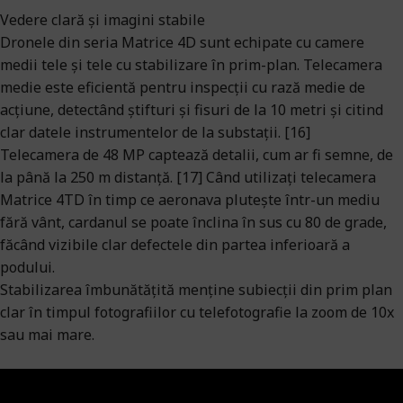
Vedere clară și imagini stabile
Dronele din seria Matrice 4D sunt echipate cu camere
medii tele și tele cu stabilizare în prim-plan. Telecamera
medie este eficientă pentru inspecții cu rază medie de
acțiune, detectând știfturi și fisuri de la 10 metri și citind
clar datele instrumentelor de la substații. [16]
Telecamera de 48 MP captează detalii, cum ar fi semne, de
la până la 250 m distanță. [17] Când utilizați telecamera
Matrice 4TD în timp ce aeronava plutește într-un mediu
fără vânt, cardanul se poate înclina în sus cu 80 de grade,
făcând vizibile clar defectele din partea inferioară a
podului.
Stabilizarea îmbunătățită menține subiecții din prim plan
clar în timpul fotografiilor cu telefotografie la zoom de 10x
sau mai mare.