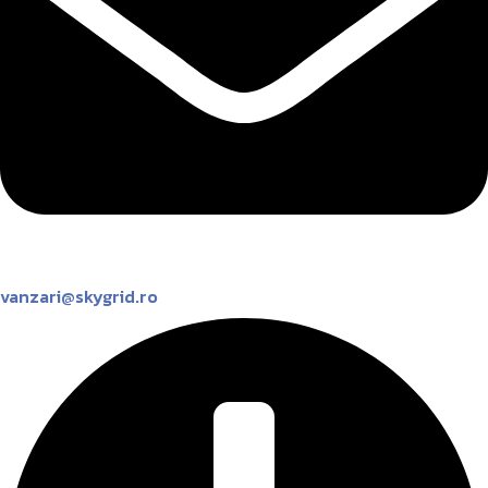
vanzari@skygrid.ro