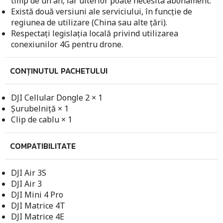
timp de un an, iar ulterior poate necesita abonament.
Există două versiuni ale serviciului, în funcție de
regiunea de utilizare (China sau alte țări).
Respectați legislația locală privind utilizarea
conexiunilor 4G pentru drone.
CONȚINUTUL PACHETULUI
DJI Cellular Dongle 2 × 1
Șurubelniță × 1
Clip de cablu × 1
COMPATIBILITATE
DJI Air 3S
DJI Air 3
DJI Mini 4 Pro
DJI Matrice 4T
DJI Matrice 4E