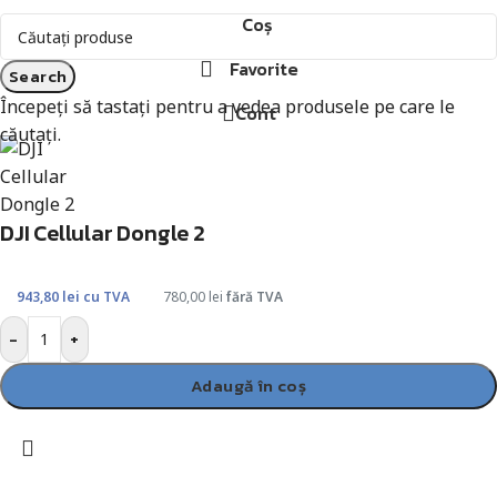
Coș
Favorite
Search
Începeți să tastați pentru a vedea produsele pe care le
Cont
căutați.
DJI Cellular Dongle 2
943,80
lei
cu TVA
780,00
lei
fără TVA
-
+
Adaugă în coș