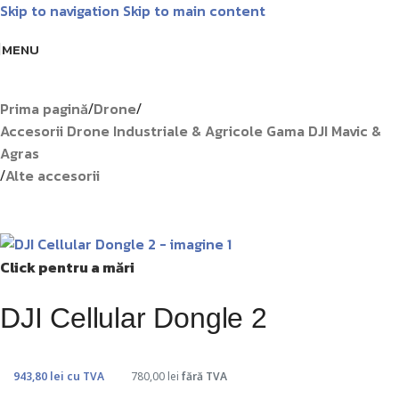
Skip to navigation
Skip to main content
Livrare GRATUITĂ pentru comenzile de peste 1000 lei!
Matrice
MENU
Prima pagină
Drone
/
/
Accesorii Drone Industriale & Agricole Gama DJI Mavic &
Agras
Alte accesorii
/
Click pentru a mări
DJI Cellular Dongle 2
943,80
lei
cu TVA
780,00
lei
fără TVA