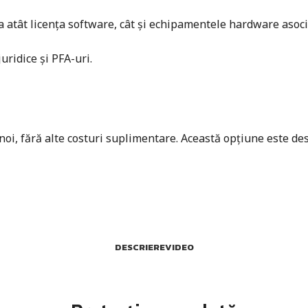
tât licența software, cât și echipamentele hardware asociate.
ridice și PFA-uri.
 noi, fără alte costuri suplimentare. Această opțiune este des
DESCRIERE
VIDEO