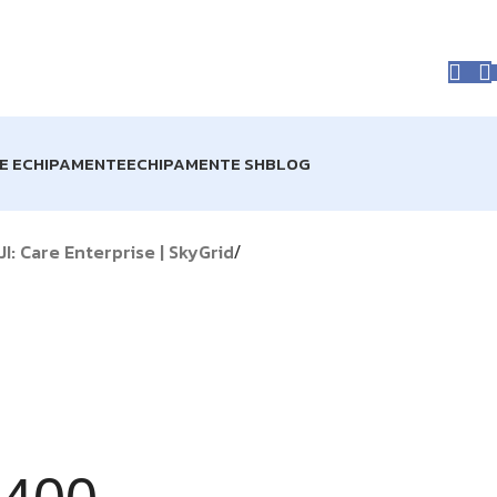
prise acum în STOC!
Livrare GRATUITĂ pentru comenzile de
RE ECHIPAMENTE
ECHIPAMENTE SH
BLOG
: Care Enterprise | SkyGrid
/