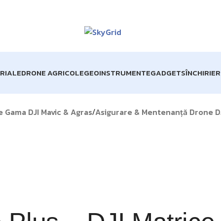
TUITĂ pentru comenzile de peste 1000 lei!
Matrice 4 Enter
RIALE
DRONE AGRICOLE
GEOINSTRUMENTE
GADGETS
ÎNCHIRIE
e Gama DJI Mavic & Agras
Asigurare & Mentenanță Drone DJI
/