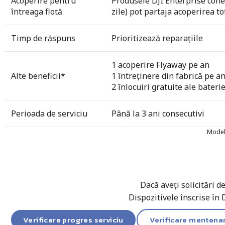
Acoperire pentru
Produsele DJI Enterprise conec
întreaga flotă
zile) pot partaja acoperirea to
Timp de răspuns
Prioritizează reparațiile
1 acoperire Flyaway pe an
Alte beneficii*
1 întreținere din fabrică pe a
2 înlocuiri gratuite ale bateri
Perioada de serviciu
Până la 3 ani consecutivi
Modele
Dacă aveți solicitări 
Dispozitivele înscrise în 
Verificare progres serviciu
Verificare mentena