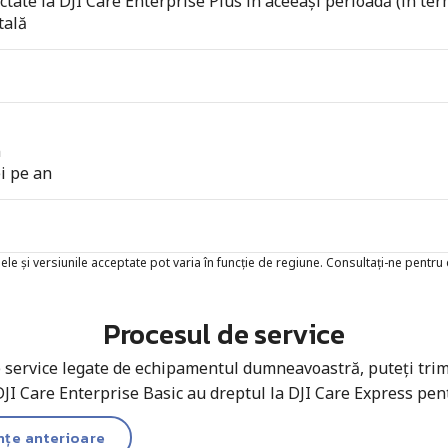
tate la DJI Care Enterprise Plus în aceeași perioadă (în te
tală
n
ei pe an
le și versiunile acceptate pot varia în funcție de regiune. Consultați-ne pentru d
Procesul de service
de service legate de echipamentul dumneavoastră, puteți trimi
DJI Care Enterprise Basic au dreptul la DJI Care Express pen
nțe anterioare