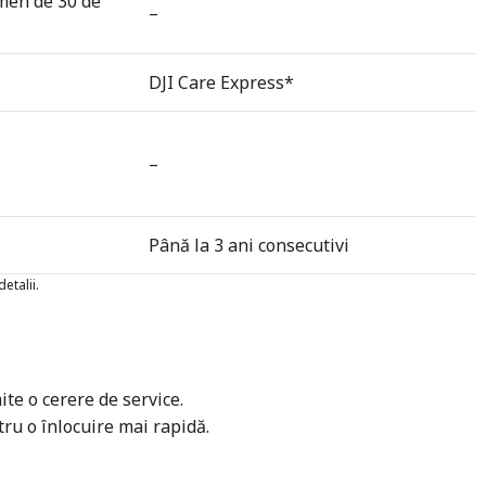
rmen de 30 de
–
DJI Care Express*
–
Până la 3 ani consecutivi
etalii.
te o cerere de service.
tru o înlocuire mai rapidă.