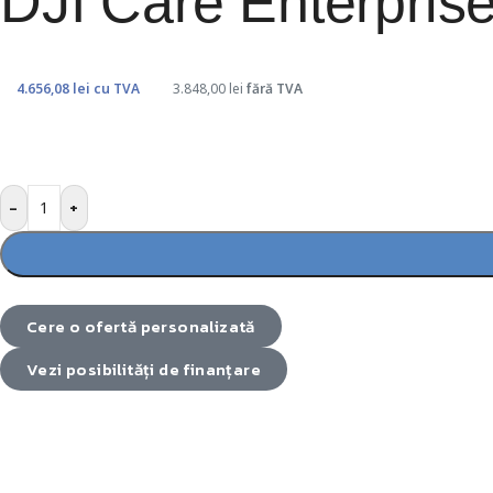
DJI Care Enterprise
4.656,08
lei
cu TVA
3.848,00
lei
fără TVA
-
+
Cere o ofertă personalizată
Vezi posibilități de finanțare