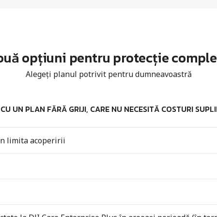
uă opțiuni pentru protecție compl
Alegeți planul potrivit pentru dumneavoastră
U UN PLAN FĂRĂ GRIJI, CARE NU NECESITĂ COSTURI SUPL
n limita acoperirii