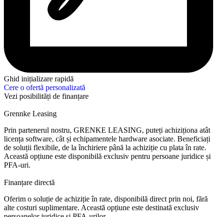
Ghid inițializare rapidă
Cere o ofertă personalizată
Vezi posibilități de finanțare
Grennke Leasing
Prin partenerul nostru, GRENKE LEASING, puteți achiziționa atât
licența software, cât și echipamentele hardware asociate. Beneficiați
de soluții flexibile, de la închiriere până la achiziție cu plata în rate.
Această opțiune este disponibilă exclusiv pentru persoane juridice și
PFA-uri.
Finanțare directă
Oferim o soluție de achiziție în rate, disponibilă direct prin noi, fără
alte costuri suplimentare. Această opțiune este destinată exclusiv
persoanelor juridice și PFA-urilor.