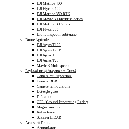
DJI Matrice 400
DJI Flycart 100
DJI Matrice 350 RTK
DJI Mavic 3 Enterprise Series
DJI Matrice 30 Series
DJI Flycart 30
Drone inspecții subterane
Drone Agricole
DJI Agras T100
DJI Agras T70P
DJI Agras T50
DJI Agras T25
Mavic 3 Multispectral
Payload-uri și Atașamente Dronă
Camere multispectrale
Camere RGB
Camere termoviziune
Detecție gaze
Difuzoare
GPR (Ground Penetrating Radar)
Magnetometru
Reflectoare
Scanner LiDAR
Accesorii Drone
Acumulatori