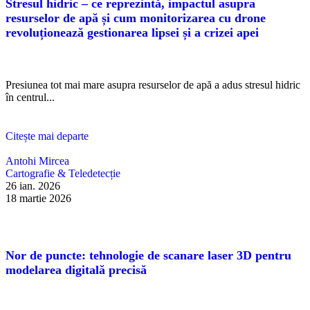
Stresul hidric – ce reprezintă, impactul asupra
resurselor de apă și cum monitorizarea cu drone
revoluționează gestionarea lipsei și a crizei apei
Presiunea tot mai mare asupra resurselor de apă a adus stresul hidric
în centrul...
Citește mai departe
Antohi Mircea
Cartografie & Teledetecție
26 ian. 2026
18 martie 2026
Nor de puncte: tehnologie de scanare laser 3D pentru
modelarea digitală precisă