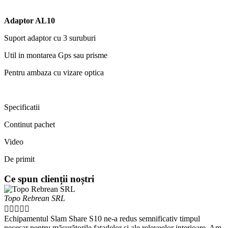
Adaptor AL10
Suport adaptor cu 3 suruburi
Util in montarea Gps sau prisme
Pentru ambaza cu vizare optica
Specificatii
Continut pachet
Video
De primit
Ce spun clienții noștri
Topo Rebrean SRL





Echipamentul Slam Share S10 ne-a redus semnificativ timpul
necesar pentru măsurătorile fațadelor și ale releveelor interioare. Am