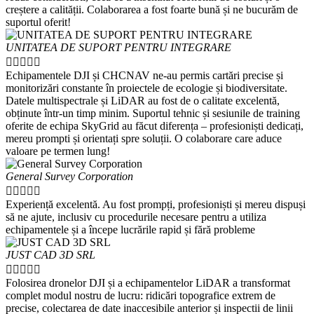
creștere a calității. Colaborarea a fost foarte bună și ne bucurăm de
suportul oferit!
UNITATEA DE SUPORT PENTRU INTEGRARE





Echipamentele DJI și CHCNAV ne-au permis cartări precise și
monitorizări constante în proiectele de ecologie și biodiversitate.
Datele multispectrale și LiDAR au fost de o calitate excelentă,
obținute într-un timp minim. Suportul tehnic și sesiunile de training
oferite de echipa SkyGrid au făcut diferența – profesioniști dedicați,
mereu prompti și orientați spre soluții. O colaborare care aduce
valoare pe termen lung!
General Survey Corporation





Experiență excelentă. Au fost prompți, profesioniști și mereu dispuși
să ne ajute, inclusiv cu procedurile necesare pentru a utiliza
echipamentele și a începe lucrările rapid și fără probleme
JUST CAD 3D SRL





Folosirea dronelor DJI și a echipamentelor LiDAR a transformat
complet modul nostru de lucru: ridicări topografice extrem de
precise, colectarea de date inaccesibile anterior și inspectii de linii