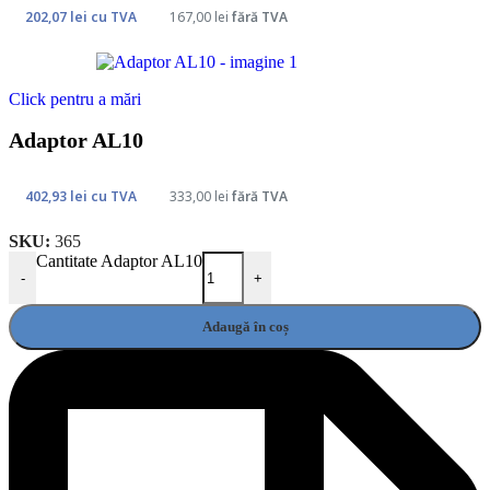
202,07
lei
cu TVA
167,00
lei
fără TVA
Click pentru a mări
Adaptor AL10
402,93
lei
cu TVA
333,00
lei
fără TVA
SKU:
365
Cantitate Adaptor AL10
-
+
Adaugă în coș