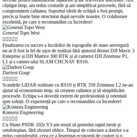
câștigat timp, am redus costurile și am simplificat procesele, fără să
compromitem calitatea. Suportul oferit de echipă a fost prompt,
precis și foarte bine structurat după nevoile noastre. O colaborare
excelentă, pe care o recomandăm cu încredere!
General Topo West





Finalizarea cu succes a lucrărilor de topografie de mare anvergură
nu ar fi fost la fel de ușor de realizat fără ajutorul dronei DJI Mavic 3
Enteprise și DJI Matrice 300 RTK și al camerei DJI Zenmuse P1,
L1 și s canner-ului SLAM CHCNAV RS10.
Darleot Goup





Scanările LiDAR realizate cu RS10 și RTK 350 Zenmuse L2 ne-au
ajutat să economisim timp, să creștem calitatea și să simplificăm
procesele. Echipa s-a dovedit extrem de profesionistă și orientată
spre soluții. O experiență pe care o recomandăm cu încredere!
Komora Engineering





Cu Share PSDK 102s V3 am reușit să generăm rapid mesh și
ortofotoplan, fără zboruri oblice. Timpul de colectare a datelor s-a
redus considerabil, ceea ce a însemnat economii de costuri și o