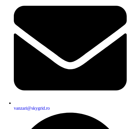
vanzari@skygrid.ro