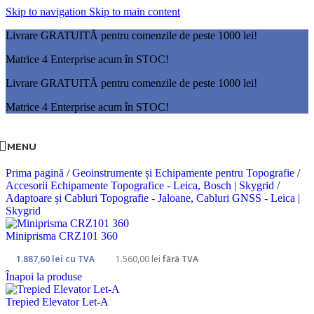
Skip to navigation
Skip to main content
Livrare GRATUITĂ pentru comenzile de peste 1000 lei!
Matrice 4 Enterprise acum în STOC!
Livrare GRATUITĂ pentru comenzile de peste 1000 lei!
Matrice 4 Enterprise acum în STOC!
MENU
Prima pagină
/
Geoinstrumente și Echipamente pentru Topografie
/
Accesorii Echipamente Topografice - Leica, Bosch | Skygrid
/
Adaptoare și Cabluri Topografie - Jaloane, Cabluri GNSS - Leica |
Skygrid
Miniprisma CRZ101 360
1.887,60
lei
cu TVA
1.560,00
lei
fără TVA
Înapoi la produse
Trepied Elevator Let-A