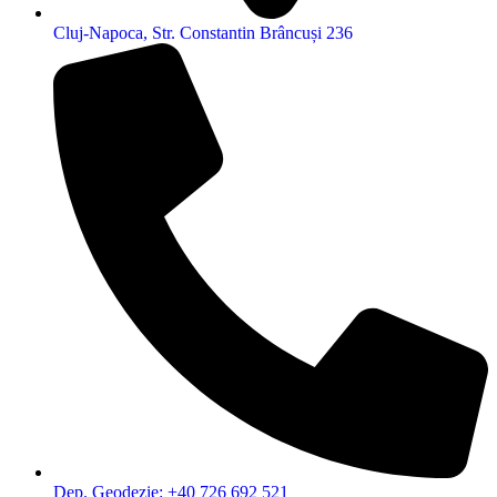
Cluj-Napoca, Str. Constantin Brâncuși 236
Dep. Geodezie: +40 726 692 521