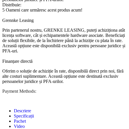
Distribuie:
5
Oameni care urmăresc acest produs acum!
Grennke Leasing
Prin partenerul nostru, GRENKE LEASING, puteți achiziționa atât
licența software, cât și echipamentele hardware asociate. Beneficiați
de soluții flexibile, de la închiriere până la achiziție cu plata în rate.
Această opțiune este disponibilă exclusiv pentru persoane juridice și
PFA-uri.
Finanțare directă
Oferim o soluție de achiziție în rate, disponibilă direct prin noi, fără
alte costuri suplimentare. Această opțiune este destinată exclusiv
persoanelor juridice și PFA-urilor.
Payment Methods:
Descriere
Specificații
Pachet
Video