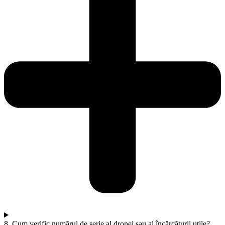
8. Cum verific numărul de serie al dronei sau al încărcăturii utile?