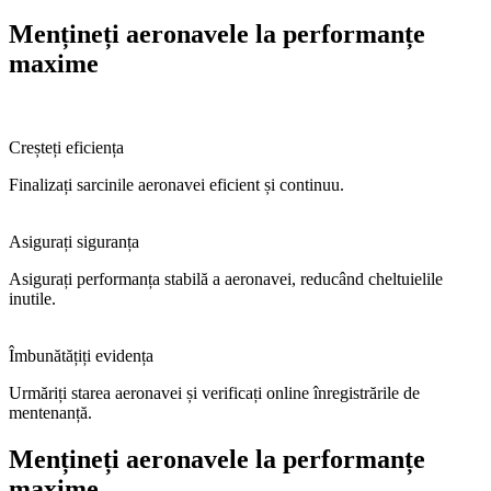
Mențineți aeronavele la performanțe
maxime
Creșteți eficiența
Finalizați sarcinile aeronavei eficient și continuu.
Asigurați siguranța
Asigurați performanța stabilă a aeronavei, reducând cheltuielile
inutile.
Îmbunătățiți evidența
Urmăriți starea aeronavei și verificați online înregistrările de
mentenanță.
Mențineți aeronavele la performanțe
maxime