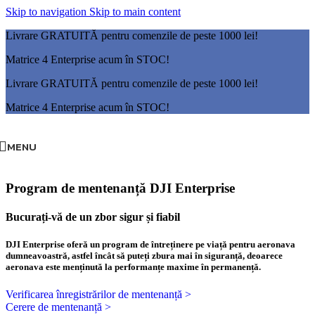
Skip to navigation
Skip to main content
Livrare GRATUITĂ pentru comenzile de peste 1000 lei!
Matrice 4 Enterprise acum în STOC!
Livrare GRATUITĂ pentru comenzile de peste 1000 lei!
Matrice 4 Enterprise acum în STOC!
MENU
Program de mentenanță DJI Enterprise
Bucurați-vă de un zbor sigur și fiabil
DJI Enterprise oferă un program de întreținere pe viață pentru aeronava
dumneavoastră, astfel încât să puteți zbura mai în siguranță, deoarece
aeronava este menținută la performanțe maxime în permanență.
Verificarea înregistrărilor de mentenanță >
Cerere de mentenanță >