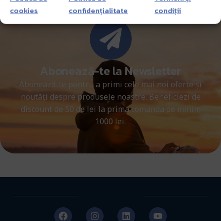
cookies
confidențialitate
condiții
Abonează-te la Newsletter
Abonează-te pentru a primi cele mai noi oferte și
noutăți despre produsele noastre. Beneficiezi de
discount de 50 de lei la prima comanda de minim
1000 lei.