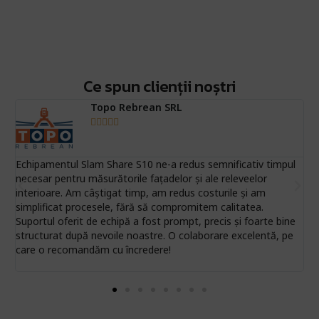
Discută cu un expert!
Închiriază echipamentul
Ai nevoie de ajutor specializat? Echipa noastră de experți
Ce spun clienții noștri
te poate ghida în alegerea produsului perfect!
Ai nevoie de ajutor specializat? Echipa noastră de experți
Topo Rebrean SRL
te poate ghida în alegerea produsului perfect!
Contactează-ne acum





Află mai mult
te
Echipamentul Slam Share S10 ne-a redus semnificativ timpul
F
necesar pentru măsurătorile fațadelor și ale releveelor
a
interioare. Am câștigat timp, am redus costurile și am
d
simplificat procesele, fără să compromitem calitatea.
c
Suportul oferit de echipă a fost prompt, precis și foarte bine
R
structurat după nevoile noastre. O colaborare excelentă, pe
care o recomandăm cu încredere!