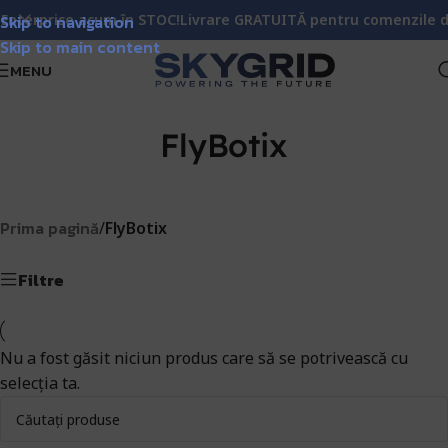
nterprise acum în STOC!
Skip to navigation
Livrare GRATUITĂ pentru comenzile de 
Skip to main content
MENU
FlyBotix
Prima pagină
/
FlyBotix
Filtre
Nu a fost găsit niciun produs care să se potrivească cu
selecția ta.