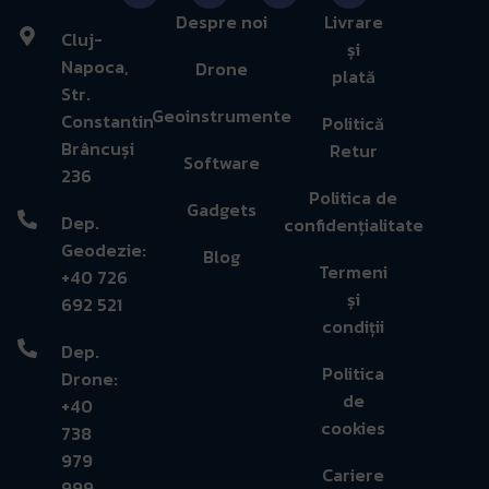
Despre noi
Livrare
Cluj-
și
Napoca,
Drone
plată
Str.
Geoinstrumente
Constantin
Politică
Brâncuși
Retur
Software
236
Politica de
Gadgets
Dep.
confidențialitate
Geodezie:
Blog
Termeni
+40 726
și
692 521
condiții
Dep.
Politica
Drone:
de
+40
cookies
738
979
Cariere
999